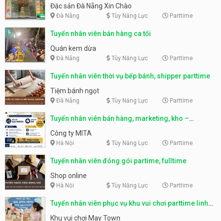
Nẵng
Đặc sản Đà Nẵng Xin Chào
Đà Nẵng
Tùy Năng Lực
Parttime
Tuyển nhân viên bán hàng ca tối
Quán kem dừa
Đà Nẵng
Tùy Năng Lực
Parttime
Tuyển nhân viên thời vụ bếp bánh, shipper parttime
Tiệm bánh ngọt
Đà Nẵng
Tùy Năng Lực
Parttime
Tuyển nhân viên bán hàng, marketing, kho –
parttime, fulltime
Công ty MITA
Hà Nội
Tùy Năng Lực
Parttime
Tuyển nhân viên đóng gói partime, fulltime
Shop online
Hà Nội
Tùy Năng Lực
Parttime
Tuyển nhân viên phục vụ khu vui chơi parttime linh
động
Khu vui chơi May Town