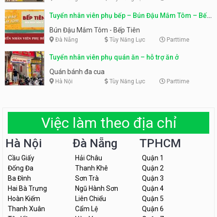
Tuyển nhân viên phụ bếp – Bún Đậu Mắm Tôm – Bếp
Tiên
Bún Đậu Mắm Tôm - Bếp Tiên
Đà Nẵng
Tùy Năng Lực
Parttime
Tuyển nhân viên phụ quán ăn – hỗ trợ ăn ở
Quán bánh đa cua
Hà Nội
Tùy Năng Lực
Parttime
Việc làm theo địa chỉ
Hà Nội
Đà Nẵng
TPHCM
Cầu Giấy
Hải Châu
Quận 1
Đống Đa
Thanh Khê
Quận 2
Ba Đình
Sơn Trà
Quận 3
Hai Bà Trưng
Ngũ Hành Sơn
Quận 4
Hoàn Kiếm
Liên Chiểu
Quận 5
Thanh Xuân
Cẩm Lệ
Quận 6