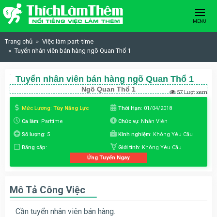
Skip to content
MENU
Trang chủ
Việc làm part-time
Tuyển nhân viên bán hàng ngõ Quan Thổ 1
Tuyển nhân viên bán hàng ngõ Quan Thổ 1
Ngõ Quan Thổ 1
57 Lượt xem
Mức Lương:
Tùy Năng Lực
Thời Hạn:
01/04/2018
Ca làm:
Parttime
Chức vụ:
Nhân Viên
Số lượng:
5
Kinh nghiệm:
Không Yêu Cầu
Bằng cấp:
Giới tính:
Không Yêu Cầu
Ứng Tuyển Ngay
Mô Tả Công Việc
Cần tuyển nhân viên bán hàng.