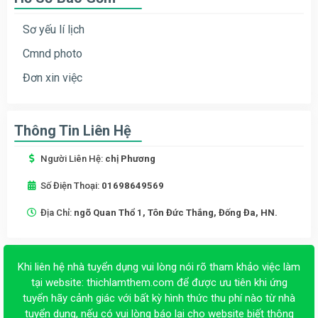
Sơ yếu lí lịch
Cmnd photo
Đơn xin việc
Thông Tin Liên Hệ
Người Liên Hệ:
chị Phương
Số Điện Thoại:
01698649569
Địa Chỉ:
ngõ Quan Thổ 1, Tôn Đức Thắng, Đống Đa, HN.
Khi liên hệ nhà tuyển dụng vui lòng nói rõ tham khảo việc làm
tại website:
thichlamthem.com
để được ưu tiên khi ứng
tuyển hãy cảnh giác với bất kỳ hình thức thu phí nào từ nhà
tuyển dụng, nếu có vui lòng báo lại cho website biết thông