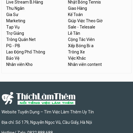
Live Stream B.Hàng
Nhặt Bóng Tennis
Thu Ngân
Giao Hàng
Gia Sư
Kế Toán
Marketing
Giúp Việc Theo Giờ
Tạp Vụ
Sale - Telesale
Trợ Giảng
Lễ Tân
Trông Quán Net
Cộng Tác Viên
PG - PB
Xếp Bóng Bi a
Lao Động Phổ Thông
Trông Xe
Bảo Vệ
Việc Khác
Nhân viên Kho
Nhân viên content
Website Tuyển Dụng – Tìm Việc Làm Thêm Uy Tín
Địa chỉ: Số 179, Nguyễn Ngọc Vũ, Cầu Giấy, Hà Nội
Hotline/ Zalo: 0832 888 688