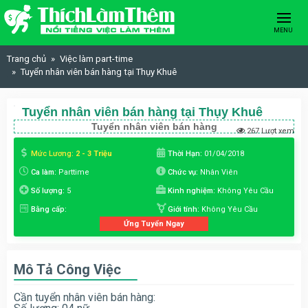
Skip to content
MENU
Trang chủ
Việc làm part-time
Tuyển nhân viên bán hàng tại Thụy Khuê
Tuyển nhân viên bán hàng tại Thụy Khuê
Tuyển nhân viên bán hàng
267 Lượt xem
Mức Lương:
2 - 3 Triệu
Thời Hạn:
01/04/2018
Ca làm:
Parttime
Chức vụ:
Nhân Viên
Số lượng:
5
Kinh nghiệm:
Không Yêu Cầu
Bằng cấp:
Giới tính:
Không Yêu Cầu
Ứng Tuyển Ngay
Mô Tả Công Việc
Cần tuyển nhân viên bán hàng: