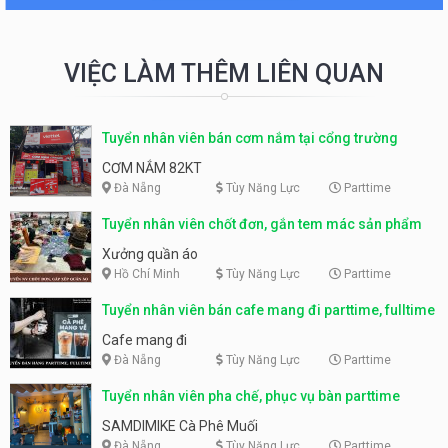
VIỆC LÀM THÊM LIÊN QUAN
Tuyển nhân viên bán cơm nắm tại cổng trường
CƠM NẮM 82KT
Đà Nẵng
Tùy Năng Lực
Parttime
Tuyển nhân viên chốt đơn, gắn tem mác sản phẩm
Xưởng quần áo
Hồ Chí Minh
Tùy Năng Lực
Parttime
Tuyển nhân viên bán cafe mang đi parttime, fulltime
Cafe mang đi
Đà Nẵng
Tùy Năng Lực
Parttime
Tuyển nhân viên pha chế, phục vụ bàn parttime
SAMDIMIKE Cà Phê Muối
Đà Nẵng
Tùy Năng Lực
Parttime