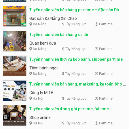
Tuyển nhân viên bán hàng parttime – đặc sản Đà
Nẵng
Đặc sản Đà Nẵng Xin Chào
Đà Nẵng
Tùy Năng Lực
Parttime
Tuyển nhân viên bán hàng ca tối
Quán kem dừa
Đà Nẵng
Tùy Năng Lực
Parttime
Tuyển nhân viên thời vụ bếp bánh, shipper parttime
Tiệm bánh ngọt
Đà Nẵng
Tùy Năng Lực
Parttime
Tuyển nhân viên bán hàng, marketing, kế toán, kho –
parttime, fulltime
Công ty MITA
Hà Nội
Tùy Năng Lực
Parttime
Tuyển nhân viên đóng gói partime, fulltime
Shop online
Hà Nội
Tùy Năng Lực
Parttime