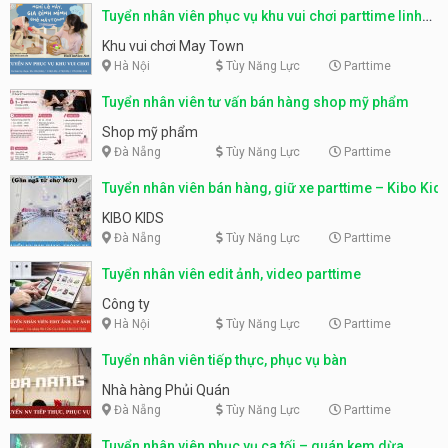
Tuyển nhân viên phục vụ khu vui chơi parttime linh
động
Khu vui chơi May Town
Hà Nội
Tùy Năng Lực
Parttime
Tuyển nhân viên tư vấn bán hàng shop mỹ phẩm
Shop mỹ phẩm
Đà Nẵng
Tùy Năng Lực
Parttime
Tuyển nhân viên bán hàng, giữ xe parttime – Kibo Kid
KIBO KIDS
Đà Nẵng
Tùy Năng Lực
Parttime
Tuyển nhân viên edit ảnh, video parttime
Công ty
Hà Nội
Tùy Năng Lực
Parttime
Tuyển nhân viên tiếp thực, phục vụ bàn
Nhà hàng Phủi Quán
Đà Nẵng
Tùy Năng Lực
Parttime
Tuyển nhân viên phục vụ ca tối – quán kem dừa