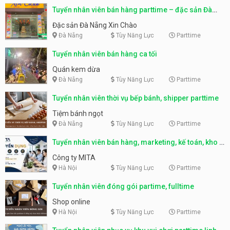
Tuyển nhân viên bán hàng parttime – đặc sản Đà
Nẵng
Đặc sản Đà Nẵng Xin Chào
Đà Nẵng
Tùy Năng Lực
Parttime
Tuyển nhân viên bán hàng ca tối
Quán kem dừa
Đà Nẵng
Tùy Năng Lực
Parttime
Tuyển nhân viên thời vụ bếp bánh, shipper parttime
Tiệm bánh ngọt
Đà Nẵng
Tùy Năng Lực
Parttime
Tuyển nhân viên bán hàng, marketing, kế toán, kho –
parttime, fulltime
Công ty MITA
Hà Nội
Tùy Năng Lực
Parttime
Tuyển nhân viên đóng gói partime, fulltime
Shop online
Hà Nội
Tùy Năng Lực
Parttime