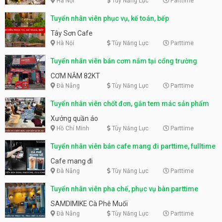
Hà Nội
Tùy Năng Lực
Parttime
Tuyển nhân viên phục vụ, kế toán, bếp
Tây Sơn Cafe
Hà Nội
Tùy Năng Lực
Parttime
Tuyển nhân viên bán cơm nắm tại cổng trường
CƠM NẮM 82KT
Đà Nẵng
Tùy Năng Lực
Parttime
Tuyển nhân viên chốt đơn, gắn tem mác sản phẩm
Xưởng quần áo
Hồ Chí Minh
Tùy Năng Lực
Parttime
Tuyển nhân viên bán cafe mang đi parttime, fulltime
Cafe mang đi
Đà Nẵng
Tùy Năng Lực
Parttime
Tuyển nhân viên pha chế, phục vụ bàn parttime
SAMDIMIKE Cà Phê Muối
Đà Nẵng
Tùy Năng Lực
Parttime