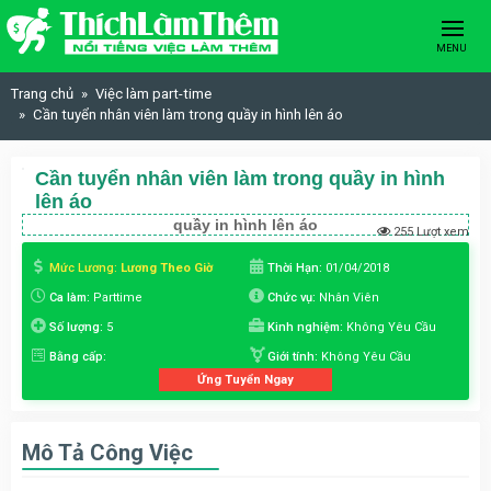
Skip to content
MENU
Trang chủ
Việc làm part-time
Cần tuyển nhân viên làm trong quầy in hình lên áo
Cần tuyển nhân viên làm trong quầy in hình
lên áo
quầy in hình lên áo
255 Lượt xem
Mức Lương:
Lương Theo Giờ
Thời Hạn:
01/04/2018
Ca làm:
Parttime
Chức vụ:
Nhân Viên
Số lượng:
5
Kinh nghiệm:
Không Yêu Cầu
Bằng cấp:
Giới tính:
Không Yêu Cầu
Ứng Tuyển Ngay
Mô Tả Công Việc