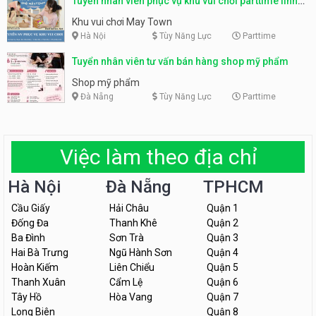
Tuyển nhân viên phục vụ khu vui chơi parttime linh
động
Khu vui chơi May Town
Hà Nội
Tùy Năng Lực
Parttime
Tuyển nhân viên tư vấn bán hàng shop mỹ phẩm
Shop mỹ phẩm
Đà Nẵng
Tùy Năng Lực
Parttime
Việc làm theo địa chỉ
Hà Nội
Đà Nẵng
TPHCM
Cầu Giấy
Hải Châu
Quận 1
Đống Đa
Thanh Khê
Quận 2
Ba Đình
Sơn Trà
Quận 3
Hai Bà Trưng
Ngũ Hành Sơn
Quận 4
Hoàn Kiếm
Liên Chiểu
Quận 5
Thanh Xuân
Cẩm Lệ
Quận 6
Tây Hồ
Hòa Vang
Quận 7
Long Biên
Quận 8