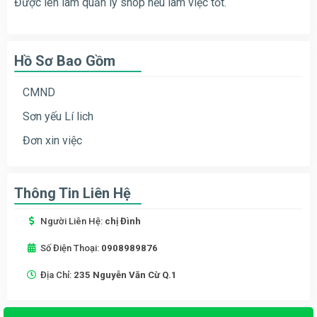
Được lên làm quản lý shop nếu làm việc tốt.
Hồ Sơ Bao Gồm
CMND
Sơn yếu Lí lich
Đơn xin việc
Thông Tin Liên Hệ
Người Liên Hệ:
chị Đình
Số Điện Thoại:
0908989876
Địa Chỉ:
235 Nguyễn Văn Cừ Q.1