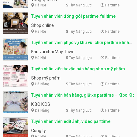
Hà Nội
Tùy Năng Lực
Parttime
Tuyển nhân viên đóng gói partime, fulltime
Shop online
Hà Nội
Tùy Năng Lực
Parttime
Tuyển nhân viên phục vụ khu vui chơi parttime linh
động
Khu vui chơi May Town
Hà Nội
Tùy Năng Lực
Parttime
Tuyển nhân viên tư vấn bán hàng shop mỹ phẩm
Shop mỹ phẩm
Đà Nẵng
Tùy Năng Lực
Parttime
Tuyển nhân viên bán hàng, giữ xe parttime – Kibo Kid
KIBO KIDS
Đà Nẵng
Tùy Năng Lực
Parttime
Tuyển nhân viên edit ảnh, video parttime
Công ty
Hà Nội
Tùy Năng Lực
Parttime