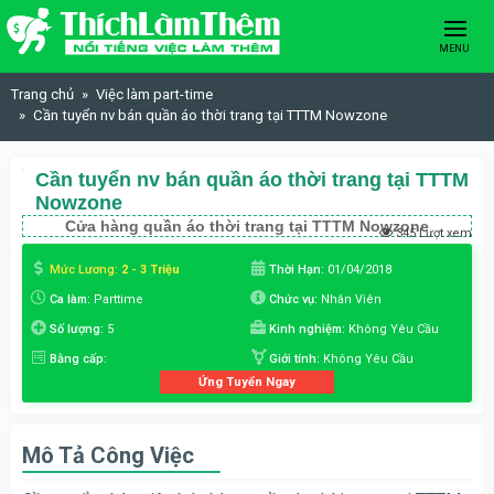
Skip to content
MENU
Trang chủ
Việc làm part-time
Cần tuyển nv bán quần áo thời trang tại TTTM Nowzone
Cần tuyển nv bán quần áo thời trang tại TTTM
Nowzone
Cửa hàng quần áo thời trang tại TTTM Nowzone
345 Lượt xem
Mức Lương:
2 - 3 Triệu
Thời Hạn:
01/04/2018
Ca làm:
Parttime
Chức vụ:
Nhân Viên
Số lượng:
5
Kinh nghiệm:
Không Yêu Cầu
Bằng cấp:
Giới tính:
Không Yêu Cầu
Ứng Tuyển Ngay
Mô Tả Công Việc