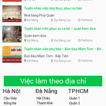
Tuyển nhân viên tiếp thực, phục vụ bàn
Nhà hàng Phủi Quán
Đà Nẵng
Tùy Năng Lực
Parttime
Tuyển nhân viên phục vụ ca tối – quán kem dừa
Quán kem dừa
Đà Nẵng
Tùy Năng Lực
Parttime
Tuyển nhân viên phụ bếp – Bún Đậu Mắm Tôm – Bếp
Tiên
Bún Đậu Mắm Tôm - Bếp Tiên
Đà Nẵng
Tùy Năng Lực
Parttime
Việc làm theo địa chỉ
Hà Nội
Đà Nẵng
TPHCM
Cầu Giấy
Hải Châu
Quận 1
Đống Đa
Thanh Khê
Quận 2