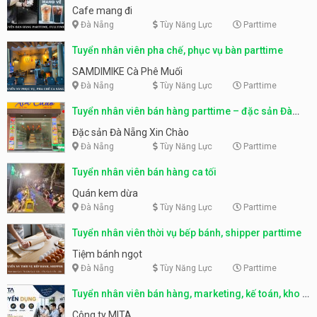
Cafe mang đi
Đà Nẵng
Tùy Năng Lực
Parttime
Tuyển nhân viên pha chế, phục vụ bàn parttime
SAMDIMIKE Cà Phê Muối
Đà Nẵng
Tùy Năng Lực
Parttime
Tuyển nhân viên bán hàng parttime – đặc sản Đà
Nẵng
Đặc sản Đà Nẵng Xin Chào
Đà Nẵng
Tùy Năng Lực
Parttime
Tuyển nhân viên bán hàng ca tối
Quán kem dừa
Đà Nẵng
Tùy Năng Lực
Parttime
Tuyển nhân viên thời vụ bếp bánh, shipper parttime
Tiệm bánh ngọt
Đà Nẵng
Tùy Năng Lực
Parttime
Tuyển nhân viên bán hàng, marketing, kế toán, kho –
parttime, fulltime
Công ty MITA