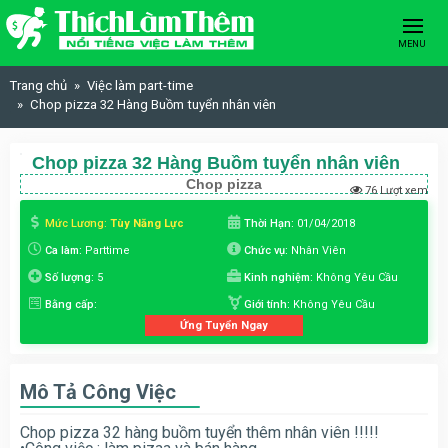
Skip to content
MENU
Trang chủ
Việc làm part-time
Chop pizza 32 Hàng Buồm tuyển nhân viên
Chop pizza 32 Hàng Buồm tuyển nhân viên
Chop pizza
76 Lượt xem
Mức Lương:
Tùy Năng Lực
Thời Hạn:
01/04/2018
Ca làm:
Parttime
Chức vụ:
Nhân Viên
Số lượng:
5
Kinh nghiệm:
Không Yêu Cầu
Bằng cấp:
Giới tính:
Không Yêu Cầu
Ứng Tuyển Ngay
Mô Tả Công Việc
Chop pizza 32 hàng buồm tuyển thêm nhân viên !!!!!