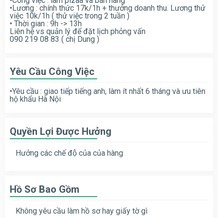
•Công việc : làm pizaa và bán hàng
•Lương : chính thức 17k/1h + thưởng doanh thu. Lương thử
việc 10k/1h ( thử việc trong 2 tuần )
• Thời gian : 9h -> 13h
Liên hệ vs quản lý để đặt lịch phỏng vấn
090 219 08 83 ( chị Dung )
Yêu Cầu Công Việc
•Yêu cầu : giao tiếp tiếng anh, làm ít nhất 6 tháng và ưu tiên
hộ khẩu Hà Nội
Quyền Lợi Được Hưởng
Hưởng các chế độ của của hàng
Hồ Sơ Bao Gồm
Không yêu cầu làm hồ sơ hay giấy tờ gì