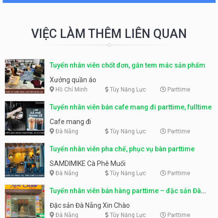
VIỆC LÀM THÊM LIÊN QUAN
Tuyển nhân viên chốt đơn, gắn tem mác sản phẩm
Xưởng quần áo
Hồ Chí Minh
Tùy Năng Lực
Parttime
Tuyển nhân viên bán cafe mang đi parttime, fulltime
Cafe mang đi
Đà Nẵng
Tùy Năng Lực
Parttime
Tuyển nhân viên pha chế, phục vụ bàn parttime
SAMDIMIKE Cà Phê Muối
Đà Nẵng
Tùy Năng Lực
Parttime
Tuyển nhân viên bán hàng parttime – đặc sản Đà
Nẵng
Đặc sản Đà Nẵng Xin Chào
Đà Nẵng
Tùy Năng Lực
Parttime