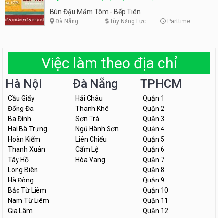
Tiên
Bún Đậu Mắm Tôm - Bếp Tiên
Đà Nẵng
Tùy Năng Lực
Parttime
Việc làm theo địa chỉ
Hà Nội
Đà Nẵng
TPHCM
Cầu Giấy
Hải Châu
Quận 1
Đống Đa
Thanh Khê
Quận 2
Ba Đình
Sơn Trà
Quận 3
Hai Bà Trưng
Ngũ Hành Sơn
Quận 4
Hoàn Kiếm
Liên Chiểu
Quận 5
Thanh Xuân
Cẩm Lệ
Quận 6
Tây Hồ
Hòa Vang
Quận 7
Long Biên
Quận 8
Hà Đông
Quận 9
Bắc Từ Liêm
Quận 10
Nam Từ Liêm
Quận 11
Gia Lâm
Quận 12