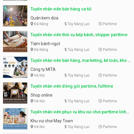
Tuyển nhân viên bán hàng ca tối
Quán kem dừa
Đà Nẵng
Tùy Năng Lực
Parttime
Tuyển nhân viên thời vụ bếp bánh, shipper parttime
Tiệm bánh ngọt
Đà Nẵng
Tùy Năng Lực
Parttime
Tuyển nhân viên bán hàng, marketing, kế toán, kho –
parttime, fulltime
Công ty MITA
Hà Nội
Tùy Năng Lực
Parttime
Tuyển nhân viên đóng gói partime, fulltime
Shop online
Hà Nội
Tùy Năng Lực
Parttime
Tuyển nhân viên phục vụ khu vui chơi parttime linh
động
Khu vui chơi May Town
Hà Nội
Tùy Năng Lực
Parttime