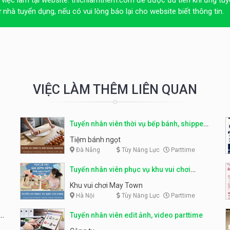
 việc làm tại website:
thichlamthem.com
để được ưu tiên khi ứng tuy
ừ nhà tuyển dụng, nếu có vui lòng báo lại cho website biết thông tin.
VIỆC LÀM THÊM LIÊN QUAN
Tuyển nhân viên thời vụ bếp bánh, shipper
parttime
Tiệm bánh ngọt
Đà Nẵng
Tùy Năng Lực
Parttime
Tuyển nhân viên phục vụ khu vui chơi
parttime linh động
Khu vui chơi May Town
Hà Nội
Tùy Năng Lực
Parttime
e
Tuyển nhân viên edit ảnh, video parttime