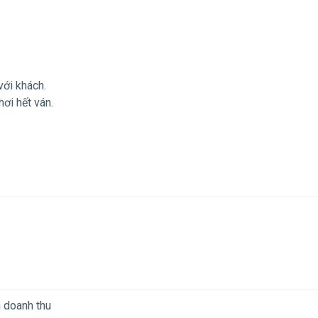
với khách.
ơi hết ván.
 doanh thu