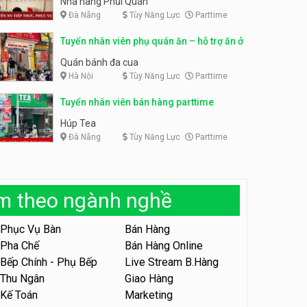
Nhà hàng Phủi Quán
Đà Nẵng
Tùy Năng Lực
Parttime
Tuyển nhân viên phục vụ ca
tối – quán kem dừa
Tuyển nhân viên pha chế,
Tuyển nhân viên phụ quán ăn – hỗ trợ ăn ở
phục vụ bàn parttime
Quán kem dừa
Cafe Vợt
Quán bánh đa cua
Hà Nội
Tùy Năng Lực
Parttime
Tuyển nhân viên phụ bếp –
Bún Đậu Mắm Tôm – Bếp
Tiên
Tuyển nhân viên bán hàng parttime
Bún Đậu Mắm Tôm - Bếp Tiên
Húp Tea
Đà Nẵng
Tùy Năng Lực
Parttime
Tuyển nhân viên phụ quán ăn
– hỗ trợ ăn ở
Quán bánh đa cua
àm theo ngành nghề
Tuyển nhân viên sale,
marketing
Phục Vụ Bàn
Bán Hàng
Công ty
Pha Chế
Bán Hàng Online
Bếp Chính - Phụ Bếp
Live Stream B.Hàng
Tuyển nhân viên bán hàng
parttime
Thu Ngân
Giao Hàng
Kế Toán
Marketing
GÀ GÔ FASTFOOD