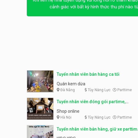
Khi liên hệ nhà tuyển dụng vui lòng nói rõ tham khảo
cảnh giác với bất kỳ hình thức thu phí nào t
Tuyển nhân viên bán hàng ca tối
Quán kem dừa
Đà Nẵng
Tùy Năng Lực
Parttime
Tuyển nhân viên đóng gói partime,
fulltime
Shop online
Hà Nội
Tùy Năng Lực
Parttime
Tuyển nhân viên bán hàng, giữ xe parttim
– Kibo Kid