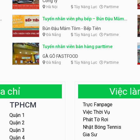
Công ty
Hà Nội
Tùy Năng Lực
Parttime
em
Tuyển nhân viên phụ bếp – Bún Đậu Mắm
Tôm – Bếp Tiên
Bún Đậu Mắm Tôm - Bếp Tiên
Đà Nẵng
Tùy Năng Lực
Parttime
Tuyển nhân viên bán hàng parttime
GÀ GÔ FASTFOOD
Đà Nẵng
Tùy Năng Lực
Parttime
a chỉ
Việc l
TPHCM
Trực Fanpage
Việc Thời Vụ
Quận 1
Phát Tờ Rơi
Quận 2
Nhặt Bóng Tennis
Quận 3
Gia Sư
Quận 4