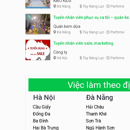
KIBO KIDS
Đà Nẵng
Tùy Năng Lực
Parttime
Tuyển nhân viên phục vụ ca tối – quán k
dừa
Quán kem dừa
Đà Nẵng
Tùy Năng Lực
Parttime
Tuyển nhân viên sale, marketing
Công ty
Hà Nội
Tùy Năng Lực
Parttime
Việc làm theo đị
Hà Nội
Đà Nẵng
Cầu Giấy
Hải Châu
Đống Đa
Thanh Khê
Ba Đình
Sơn Trà
Hai Bà Trưng
Ngũ Hành Sơn