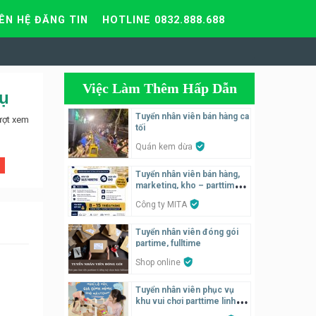
IÊN HỆ ĐĂNG TIN
HOTLINE 0832.888.688
Việc Làm Thêm Hấp Dẫn
vụ
Tuyển nhân viên bán hàng ca
ượt xem
tối
Quán kem dừa
Tuyển nhân viên bán hàng,
marketing, kho – parttime,
fulltime
Công ty MITA
Tuyển nhân viên đóng gói
partime, fulltime
Shop online
Tuyển nhân viên phục vụ
khu vui chơi parttime linh
động