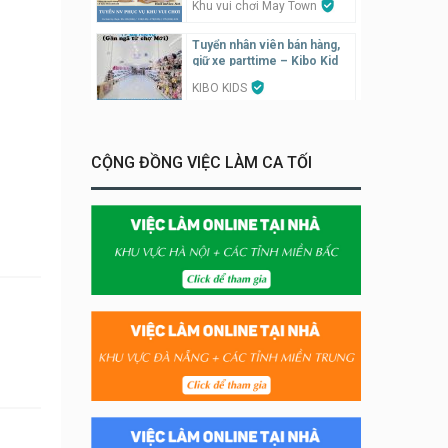
Khu vui chơi May Town
Tuyển nhân viên bán hàng,
giữ xe parttime – Kibo Kid
KIBO KIDS
Tuyển nhân viên edit ảnh,
video parttime
CỘNG ĐỒNG VIỆC LÀM CA TỐI
Công ty
Tuyển nhân viên tiếp thực,
phục vụ bàn
Nhà hàng Phủi Quán
Tuyển nhân viên phụ quán ăn
– hỗ trợ ăn ở
Quán bánh đa cua
Tuyển nhân viên bán hàng
parttime
GÀ GÔ FASTFOOD