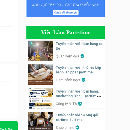
Tuyển nhân viên bán hàng
parttime
Húp Tea
Việc Làm Part-time
Tuyển nhân viên pha chế
tiệm trà sữa
Tuyển nhân viên bán hàng ca
TRÀ SỮA THÁI LAN
tối
SONGKRAN
Quán kem dừa
Tuyển nhân viên tư vấn bán
Tuyển nhân viên thời vụ bếp
hàng tiệm bánh ngọt
bánh, shipper parttime
Tiệm bánh ngọt
Tiệm bánh ngọt
Tuyển nhân viên pha chế,
Tuyển nhân viên bán hàng,
phục vụ bàn
marketing, kho – parttime,
fulltime
SNACK BAR NHẬT
Công ty MITA
Tuyển nhân viên đóng gói
Tuyển quản lý, kế toán ca,
partime, fulltime
bếp, bếp chính lương cao
Shop online
Nhà hàng Phố Men Chill