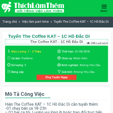
Skip to content
MENU
Trang chủ
Việc làm part-time
Tuyển The Coffee KAT – 1C Hồ Đắc Di
Tuyển The Coffee KAT – 1C Hồ Đắc Di
The Coffee KAT - 1C Hồ Đắc Di
298 Lượt xem
Mức Lương:
1 - 2 Triệu
Thời Hạn:
01/04/2018
Ca làm:
Parttime
Chức vụ:
Nhân Viên
Số lượng:
5
Kinh nghiệm:
Không Yêu Cầu
Bằng cấp:
Giới tính:
Không Yêu Cầu
Ứng Tuyển Ngay
Mô Tả Công Việc
Hiện The Coffee KAT – 1C Hồ Đắc Di cần tuyển thêm:
-01 chạy bàn ca 18-23h
– 01 bar ca tối. Lương vui lòng ib hoặc trao đổi trực tiếp