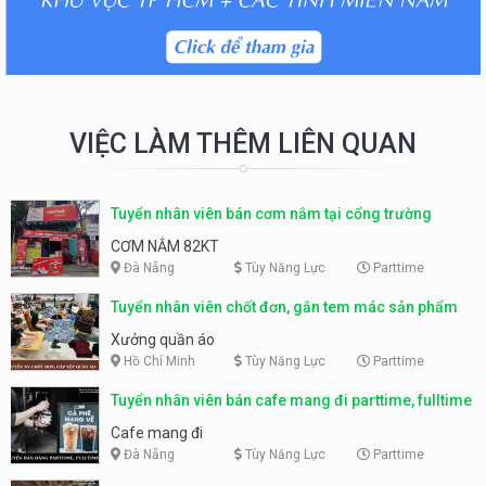
VIỆC LÀM THÊM LIÊN QUAN
Tuyển nhân viên bán cơm nắm tại cổng trường
CƠM NẮM 82KT
Đà Nẵng
Tùy Năng Lực
Parttime
Tuyển nhân viên chốt đơn, gắn tem mác sản phẩm
Xưởng quần áo
Hồ Chí Minh
Tùy Năng Lực
Parttime
Tuyển nhân viên bán cafe mang đi parttime, fulltime
Cafe mang đi
Đà Nẵng
Tùy Năng Lực
Parttime