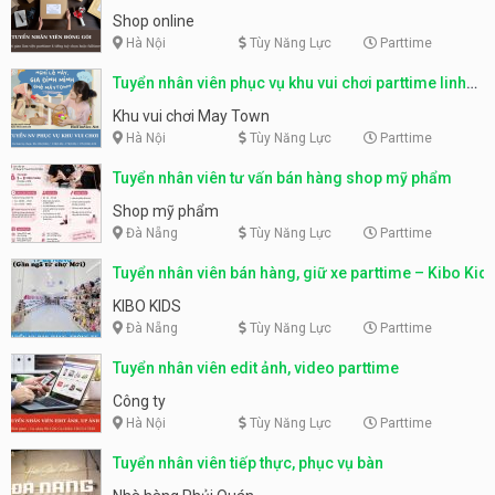
Shop online
Hà Nội
Tùy Năng Lực
Parttime
Tuyển nhân viên phục vụ khu vui chơi parttime linh
động
Khu vui chơi May Town
Hà Nội
Tùy Năng Lực
Parttime
Tuyển nhân viên tư vấn bán hàng shop mỹ phẩm
Shop mỹ phẩm
Đà Nẵng
Tùy Năng Lực
Parttime
Tuyển nhân viên bán hàng, giữ xe parttime – Kibo Kid
KIBO KIDS
Đà Nẵng
Tùy Năng Lực
Parttime
Tuyển nhân viên edit ảnh, video parttime
Công ty
Hà Nội
Tùy Năng Lực
Parttime
Tuyển nhân viên tiếp thực, phục vụ bàn