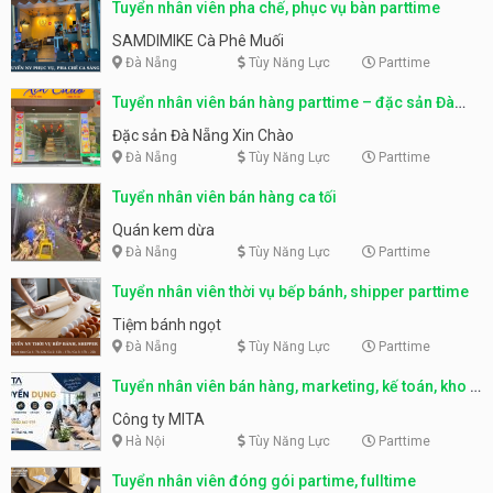
Tuyển nhân viên pha chế, phục vụ bàn parttime
SAMDIMIKE Cà Phê Muối
Đà Nẵng
Tùy Năng Lực
Parttime
Tuyển nhân viên bán hàng parttime – đặc sản Đà
Nẵng
Đặc sản Đà Nẵng Xin Chào
Đà Nẵng
Tùy Năng Lực
Parttime
Tuyển nhân viên bán hàng ca tối
Quán kem dừa
Đà Nẵng
Tùy Năng Lực
Parttime
Tuyển nhân viên thời vụ bếp bánh, shipper parttime
Tiệm bánh ngọt
Đà Nẵng
Tùy Năng Lực
Parttime
Tuyển nhân viên bán hàng, marketing, kế toán, kho –
parttime, fulltime
Công ty MITA
Hà Nội
Tùy Năng Lực
Parttime
Tuyển nhân viên đóng gói partime, fulltime