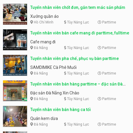
Tuyển nhân viên chốt đơn, gắn tem mác sản phẩm
Xưởng quần áo
Hồ Chí Minh
Tùy Năng Lực
Parttime
Tuyển nhân viên bán cafe mang đi parttime, fulltime
Cafe mang đi
Đà Nẵng
Tùy Năng Lực
Parttime
Tuyển nhân viên pha chế, phục vụ bàn parttime
SAMDIMIKE Cà Phê Muối
Đà Nẵng
Tùy Năng Lực
Parttime
Tuyển nhân viên bán hàng parttime – đặc sản Đà
Nẵng
Đặc sản Đà Nẵng Xin Chào
Đà Nẵng
Tùy Năng Lực
Parttime
Tuyển nhân viên bán hàng ca tối
Quán kem dừa
Đà Nẵng
Tùy Năng Lực
Parttime