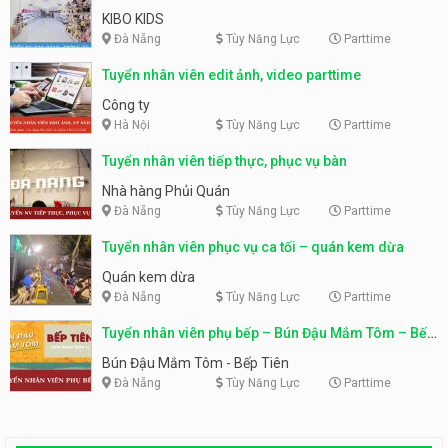
KIBO KIDS
Đà Nẵng
Tùy Năng Lực
Parttime
Tuyển nhân viên edit ảnh, video parttime
Công ty
Hà Nội
Tùy Năng Lực
Parttime
Tuyển nhân viên tiếp thực, phục vụ bàn
Nhà hàng Phủi Quán
Đà Nẵng
Tùy Năng Lực
Parttime
Tuyển nhân viên phục vụ ca tối – quán kem dừa
Quán kem dừa
Đà Nẵng
Tùy Năng Lực
Parttime
Tuyển nhân viên phụ bếp – Bún Đậu Mắm Tôm – Bếp
Tiên
Bún Đậu Mắm Tôm - Bếp Tiên
Đà Nẵng
Tùy Năng Lực
Parttime