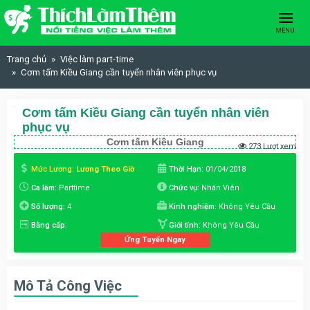
Skip to content
MENU
Trang chủ
Việc làm part-time
Cơm tấm Kiều Giang cần tuyển nhân viên phục vụ
Cơm tấm Kiều Giang cần tuyển nhân viên
phục vụ
Cơm tấm Kiều Giang
273 Lượt xem
Mức Lương:
Lương Theo Giờ
Thời Hạn:
01/04/2018
Ca làm:
Parttime
Chức vụ:
Nhân Viên
Số lượng:
4
Kinh nghiệm:
Không Yêu Cầu
Bằng cấp:
Giới tính:
Không Yêu Cầu
Ứng Tuyển Ngay
Mô Tả Công Việc