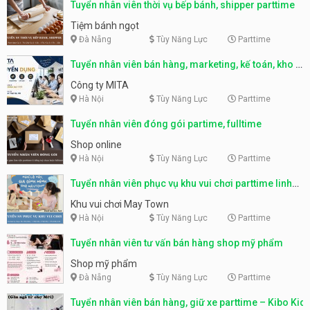
Tuyển nhân viên thời vụ bếp bánh, shipper parttime
Tiệm bánh ngọt
Đà Nẵng
Tùy Năng Lực
Parttime
Tuyển nhân viên bán hàng, marketing, kế toán, kho –
parttime, fulltime
Công ty MITA
Hà Nội
Tùy Năng Lực
Parttime
Tuyển nhân viên đóng gói partime, fulltime
Shop online
Hà Nội
Tùy Năng Lực
Parttime
Tuyển nhân viên phục vụ khu vui chơi parttime linh
động
Khu vui chơi May Town
Hà Nội
Tùy Năng Lực
Parttime
Tuyển nhân viên tư vấn bán hàng shop mỹ phẩm
Shop mỹ phẩm
Đà Nẵng
Tùy Năng Lực
Parttime
Tuyển nhân viên bán hàng, giữ xe parttime – Kibo Kid