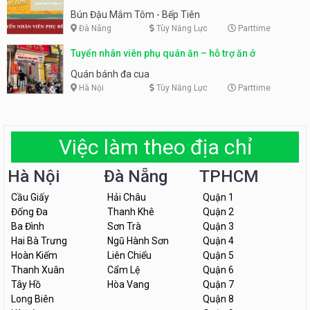
Tiên
Bún Đậu Mắm Tôm - Bếp Tiên
Đà Nẵng
Tùy Năng Lực
Parttime
Tuyển nhân viên phụ quán ăn – hỗ trợ ăn ở
Quán bánh đa cua
Hà Nội
Tùy Năng Lực
Parttime
Việc làm theo địa chỉ
Hà Nội
Đà Nẵng
TPHCM
Cầu Giấy
Hải Châu
Quận 1
Đống Đa
Thanh Khê
Quận 2
Ba Đình
Sơn Trà
Quận 3
Hai Bà Trưng
Ngũ Hành Sơn
Quận 4
Hoàn Kiếm
Liên Chiểu
Quận 5
Thanh Xuân
Cẩm Lệ
Quận 6
Tây Hồ
Hòa Vang
Quận 7
Long Biên
Quận 8