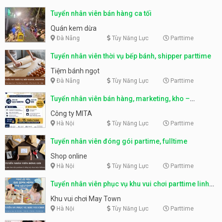
Tuyển nhân viên bán hàng ca tối
Quán kem dừa
Đà Nẵng
Tùy Năng Lực
Parttime
Tuyển nhân viên thời vụ bếp bánh, shipper parttime
Tiệm bánh ngọt
Đà Nẵng
Tùy Năng Lực
Parttime
Tuyển nhân viên bán hàng, marketing, kho –
parttime, fulltime
Công ty MITA
Hà Nội
Tùy Năng Lực
Parttime
Tuyển nhân viên đóng gói partime, fulltime
Shop online
Hà Nội
Tùy Năng Lực
Parttime
Tuyển nhân viên phục vụ khu vui chơi parttime linh
động
Khu vui chơi May Town
Hà Nội
Tùy Năng Lực
Parttime