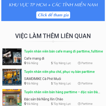
VIỆC LÀM THÊM LIÊN QUAN
Tuyển nhân viên bán cafe mang đi parttime, fulltime
Cafe mang đi
Đà Nẵng
Tùy Năng Lực
Parttime
Tuyển nhân viên pha chế, phục vụ bàn parttime
SAMDIMIKE Cà Phê Muối
Đà Nẵng
Tùy Năng Lực
Parttime
Tuyển nhân viên bán hàng parttime – đặc sản Đà
Nẵng
Đặc sản Đà Nẵng Xin Chào
Đà Nẵng
Tùy Năng Lực
Parttime