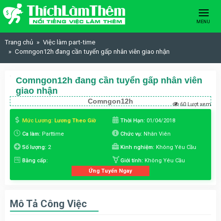
Skip to content
MENU
Trang chủ
Việc làm part-time
Comngon12h đang cần tuyển gấp nhân viên giao nhận
Comngon12h đang cần tuyển gấp nhân viên
giao nhận
Comngon12h
60 Lượt xem
Mức Lương:
Lương Theo Giờ
Thời Hạn:
01/04/2018
Ca làm:
Parttime
Chức vụ:
Nhân Viên
Số lượng:
2
Kinh nghiệm:
Không Yêu Cầu
Bằng cấp:
Giới tính:
Không Yêu Cầu
Ứng Tuyển Ngay
Mô Tả Công Việc