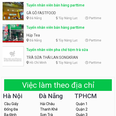
Tuyển nhân viên bán hàng parttime
GÀ GÔ FASTFOOD
Đà Nẵng
Tùy Năng Lực
Parttime
Tuyển nhân viên bán hàng parttime
Húp Tea
Đà Nẵng
Tùy Năng Lực
Parttime
Tuyển nhân viên pha chế tiệm trà sữa
TRÀ SỮA THÁI LAN SONGKRAN
Hồ Chí Minh
Tùy Năng Lực
Parttime
Việc làm theo địa chỉ
Hà Nội
Đà Nẵng
TPHCM
Cầu Giấy
Hải Châu
Quận 1
Đống Đa
Thanh Khê
Quận 2
Ba Đình
Sơn Trà
Quận 3