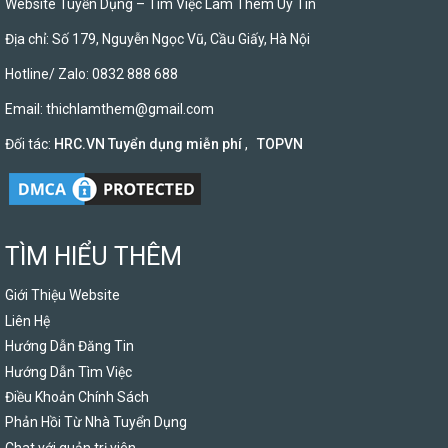
Website Tuyển Dụng – Tìm Việc Làm Thêm Uy Tín
Địa chỉ: Số 179, Nguyễn Ngọc Vũ, Cầu Giấy, Hà Nội
Hotline/ Zalo: 0832 888 688
Email:
thichlamthem@gmail.com
Đối tác:
HRC.VN Tuyển dụng miễn phí
,
TOPVN
TÌM HIỂU THÊM
Giới Thiệu Website
Liên Hệ
Hướng Dẫn Đăng Tin
Hướng Dẫn Tìm Việc
Điều Khoản Chính Sách
Phản Hồi Từ Nhà Tuyển Dụng
Chat với quản trị viên