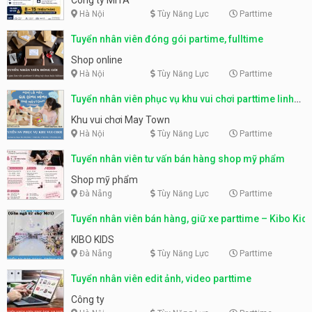
Hà Nội
Tùy Năng Lực
Parttime
Tuyển nhân viên đóng gói partime, fulltime
Shop online
Hà Nội
Tùy Năng Lực
Parttime
Tuyển nhân viên phục vụ khu vui chơi parttime linh
động
Khu vui chơi May Town
Hà Nội
Tùy Năng Lực
Parttime
Tuyển nhân viên tư vấn bán hàng shop mỹ phẩm
Shop mỹ phẩm
Đà Nẵng
Tùy Năng Lực
Parttime
Tuyển nhân viên bán hàng, giữ xe parttime – Kibo Kid
KIBO KIDS
Đà Nẵng
Tùy Năng Lực
Parttime
Tuyển nhân viên edit ảnh, video parttime
Công ty