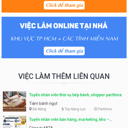
VIỆC LÀM THÊM LIÊN QUAN
Tuyển nhân viên thời vụ bếp bánh, shipper parttime
Tiệm bánh ngọt
Đà Nẵng
Tùy Năng Lực
Parttime
Tuyển nhân viên bán hàng, marketing, kho –
parttime, fulltime
Công ty MITA