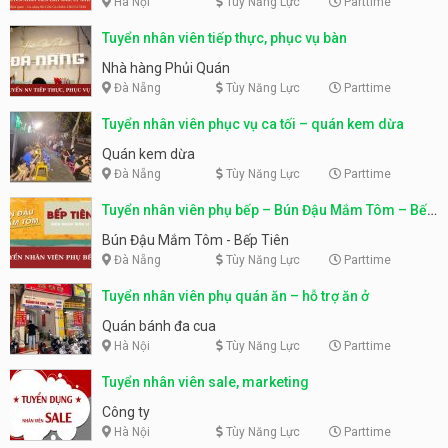
Hà Nội
Tùy Năng Lực
Parttime
Tuyển nhân viên tiếp thực, phục vụ bàn
Nhà hàng Phủi Quán
Đà Nẵng
Tùy Năng Lực
Parttime
Tuyển nhân viên phục vụ ca tối – quán kem dừa
Quán kem dừa
Đà Nẵng
Tùy Năng Lực
Parttime
Tuyển nhân viên phụ bếp – Bún Đậu Mắm Tôm – Bếp
Tiên
Bún Đậu Mắm Tôm - Bếp Tiên
Đà Nẵng
Tùy Năng Lực
Parttime
Tuyển nhân viên phụ quán ăn – hỗ trợ ăn ở
Quán bánh đa cua
Hà Nội
Tùy Năng Lực
Parttime
Tuyển nhân viên sale, marketing
Công ty
Hà Nội
Tùy Năng Lực
Parttime