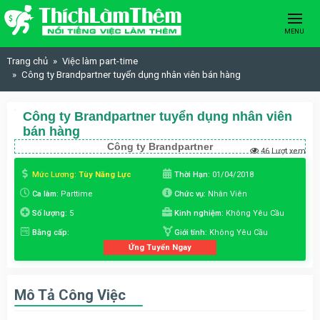
Skip to content
MENU
Trang chủ
Việc làm part-time
Công ty Brandpartner tuyển dụng nhân viên bán hàng
Công ty Brandpartner tuyển dụng nhân viên
bán hàng
Công ty Brandpartner
46 Lượt xem
Mức Lương:
Tùy Năng Lực
Thời Hạn:
01/04/2018
Ca làm:
Parttime
Chức vụ:
Nhân Viên
Số lượng:
5
Kinh nghiệm:
Không Yêu Cầu
Bằng cấp:
Giới tính:
Không Yêu Cầu
Ứng Tuyển Ngay
Mô Tả Công Việc