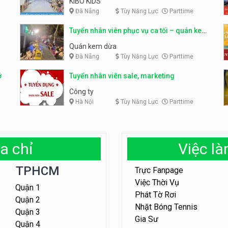
KIBO KIDS
Đà Nẵng
Tùy Năng Lực
Parttime
Tuyển nhân viên phục vụ ca tối – quán kem
dừa
Quán kem dừa
Đà Nẵng
Tùy Năng Lực
Parttime
ở
Tuyển nhân viên sale, marketing
Công ty
Hà Nội
Tùy Năng Lực
Parttime
a chỉ
Việc l
TPHCM
Trực Fanpage
Việc Thời Vụ
Quận 1
Phát Tờ Rơi
Quận 2
Nhặt Bóng Tennis
Quận 3
Gia Sư
Quận 4