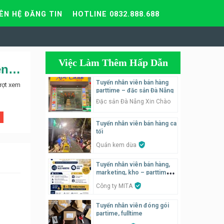
IÊN HỆ ĐĂNG TIN
HOTLINE 0832.888.688
Việc Làm Thêm Hấp Dẫn
Công ty cổ phần quốc tế việt Mỹ Sing cần tuyển nữ nhân viên bán hàng
Tuyển nhân viên bán hàng
ượt xem
parttime – đặc sản Đà Nẵng
Đặc sản Đà Nẵng Xin Chào
Tuyển nhân viên bán hàng ca
tối
Quán kem dừa
Tuyển nhân viên bán hàng,
marketing, kho – parttime,
fulltime
Công ty MITA
Tuyển nhân viên đóng gói
partime, fulltime