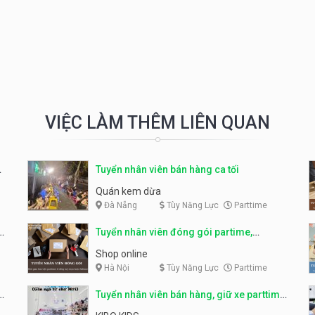
VIỆC LÀM THÊM LIÊN QUAN
Tuyển nhân viên bán hàng ca tối
Quán kem dừa
Đà Nẵng
Tùy Năng Lực
Parttime
o
Tuyển nhân viên đóng gói partime,
fulltime
Shop online
Hà Nội
Tùy Năng Lực
Parttime
ỹ
Tuyển nhân viên bán hàng, giữ xe parttime
– Kibo Kid