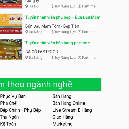
Công ty
Hà Nội
Tùy Năng Lực
Parttime
Tuyển nhân viên tiếp thực,
phục vụ bàn
Tuyển nhân viên phụ bếp, tạp
Tuyển nhân viên phụ bếp – Bún Đậu Mắm
vụ, hỗ trợ ra đơn
Nhà hàng Phủi Quán
Shop đồ ăn đêm Trang Béo
Tôm – Bếp Tiên
Bún Đậu Mắm Tôm - Bếp Tiên
Đà Nẵng
Tùy Năng Lực
Parttime
Tuyển nhân viên phục vụ ca
tối – quán kem dừa
Tuyển nhân viên bán hàng parttime
Quán kem dừa
GÀ GÔ FASTFOOD
Đà Nẵng
Tùy Năng Lực
Parttime
Tuyển nhân viên phụ bếp –
Bún Đậu Mắm Tôm – Bếp
Tiên
Bún Đậu Mắm Tôm - Bếp Tiên
àm theo ngành nghề
Tuyển nhân viên phụ quán ăn
– hỗ trợ ăn ở
Phục Vụ Bàn
Bán Hàng
Quán bánh đa cua
Pha Chế
Bán Hàng Online
Bếp Chính - Phụ Bếp
Live Stream B.Hàng
Tuyển nhân viên sale,
marketing
Thu Ngân
Giao Hàng
Kế Toán
Marketing
Công ty