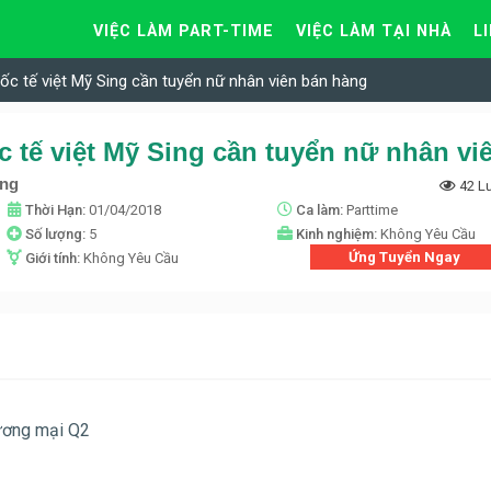
VIỆC LÀM PART-TIME
VIỆC LÀM TẠI NHÀ
L
ốc tế việt Mỹ Sing cần tuyển nữ nhân viên bán hàng
ing
42 L
Thời Hạn:
01/04/2018
Ca làm:
Parttime
Số lượng:
5
Kinh nghiệm:
Không Yêu Cầu
Ứng Tuyển Ngay
Giới tính:
Không Yêu Cầu
hương mại Q2