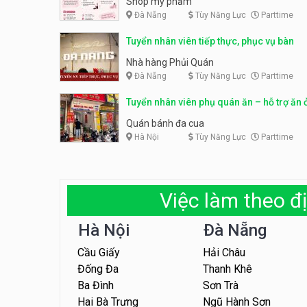
Shop mỹ phẩm
Đà Nẵng
Tùy Năng Lực
Parttime
Tuyển nhân viên tiếp thực, phục vụ bàn
Nhà hàng Phủi Quán
Đà Nẵng
Tùy Năng Lực
Parttime
Tuyển nhân viên phụ quán ăn – hỗ trợ ăn 
Quán bánh đa cua
Hà Nội
Tùy Năng Lực
Parttime
Việc làm theo đị
Hà Nội
Đà Nẵng
Cầu Giấy
Hải Châu
Đống Đa
Thanh Khê
Ba Đình
Sơn Trà
Hai Bà Trưng
Ngũ Hành Sơn