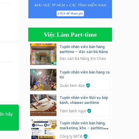
Tuyển nhân viên bán hàng
parttime
GÀ GÔ FASTFOOD
Việc Làm Part-time
Tuyển nhân viên bán hàng
parttime
Tuyển nhân viên bán hàng
parttime – đặc sản Đà Nẵng
Húp Tea
Đặc sản Đà Nẵng Xin Chào
Tuyển nhân viên pha chế
Tuyển nhân viên bán hàng ca
tiệm trà sữa
tối
TRÀ SỮA THÁI LAN
SONGKRAN
Quán kem dừa
Tuyển nhân viên tư vấn bán
Tuyển nhân viên thời vụ bếp
hàng tiệm bánh ngọt
bánh, shipper parttime
Tiệm bánh ngọt
Tiệm bánh ngọt
ển hãy
Tuyển nhân viên bán hàng,
Tuyển nhân viên pha chế,
marketing, kho – parttime,
phục vụ bàn
fulltime
Công ty MITA
SNACK BAR NHẬT