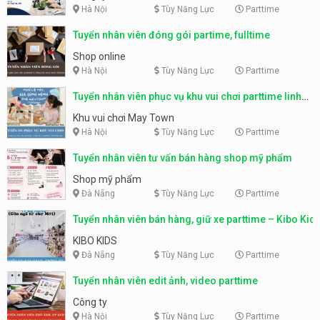
Hà Nội
Tùy Năng Lực
Parttime
Tuyển nhân viên đóng gói partime, fulltime
Shop online
Hà Nội
Tùy Năng Lực
Parttime
Tuyển nhân viên phục vụ khu vui chơi parttime linh
động
Khu vui chơi May Town
Hà Nội
Tùy Năng Lực
Parttime
Tuyển nhân viên tư vấn bán hàng shop mỹ phẩm
Shop mỹ phẩm
Đà Nẵng
Tùy Năng Lực
Parttime
Tuyển nhân viên bán hàng, giữ xe parttime – Kibo Kid
KIBO KIDS
Đà Nẵng
Tùy Năng Lực
Parttime
Tuyển nhân viên edit ảnh, video parttime
Công ty
Hà Nội
Tùy Năng Lực
Parttime