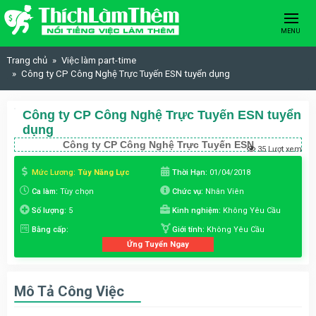
Skip to content
MENU
Trang chủ
Việc làm part-time
Công ty CP Công Nghệ Trực Tuyến ESN tuyển dụng
Công ty CP Công Nghệ Trực Tuyến ESN tuyển
dụng
Công ty CP Công Nghệ Trực Tuyến ESN
35 Lượt xem
Mức Lương:
Tùy Năng Lực
Thời Hạn:
01/04/2018
Ca làm:
Tùy chọn
Chức vụ:
Nhân Viên
Số lượng:
5
Kinh nghiệm:
Không Yêu Cầu
Bằng cấp:
Giới tính:
Không Yêu Cầu
Ứng Tuyển Ngay
Mô Tả Công Việc