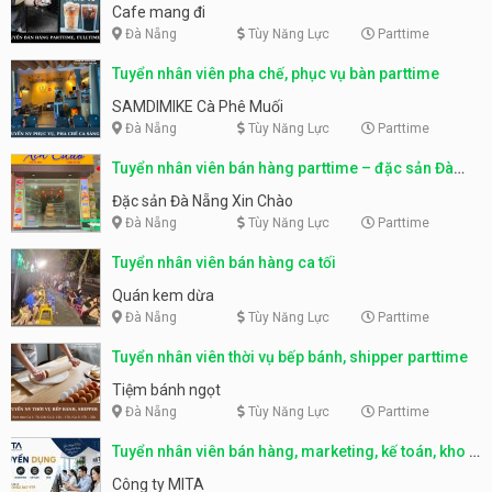
Cafe mang đi
Đà Nẵng
Tùy Năng Lực
Parttime
Tuyển nhân viên pha chế, phục vụ bàn parttime
SAMDIMIKE Cà Phê Muối
Đà Nẵng
Tùy Năng Lực
Parttime
Tuyển nhân viên bán hàng parttime – đặc sản Đà
Nẵng
Đặc sản Đà Nẵng Xin Chào
Đà Nẵng
Tùy Năng Lực
Parttime
Tuyển nhân viên bán hàng ca tối
Quán kem dừa
Đà Nẵng
Tùy Năng Lực
Parttime
Tuyển nhân viên thời vụ bếp bánh, shipper parttime
Tiệm bánh ngọt
Đà Nẵng
Tùy Năng Lực
Parttime
Tuyển nhân viên bán hàng, marketing, kế toán, kho –
parttime, fulltime
Công ty MITA