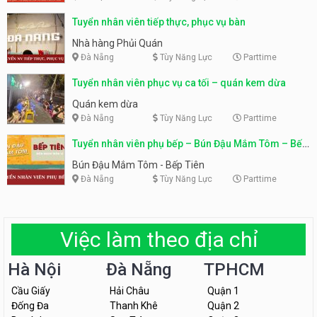
Tuyển nhân viên tiếp thực, phục vụ bàn
Nhà hàng Phủi Quán
Đà Nẵng
Tùy Năng Lực
Parttime
Tuyển nhân viên phục vụ ca tối – quán kem dừa
Quán kem dừa
Đà Nẵng
Tùy Năng Lực
Parttime
Tuyển nhân viên phụ bếp – Bún Đậu Mắm Tôm – Bếp
Tiên
Bún Đậu Mắm Tôm - Bếp Tiên
Đà Nẵng
Tùy Năng Lực
Parttime
Việc làm theo địa chỉ
Hà Nội
Đà Nẵng
TPHCM
Cầu Giấy
Hải Châu
Quận 1
Đống Đa
Thanh Khê
Quận 2