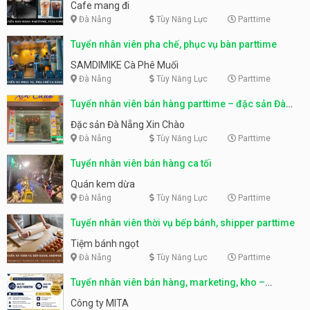
Cafe mang đi
Đà Nẵng
Tùy Năng Lực
Parttime
Tuyển nhân viên pha chế, phục vụ bàn parttime
SAMDIMIKE Cà Phê Muối
Đà Nẵng
Tùy Năng Lực
Parttime
Tuyển nhân viên bán hàng parttime – đặc sản Đà
Nẵng
Đặc sản Đà Nẵng Xin Chào
Đà Nẵng
Tùy Năng Lực
Parttime
Tuyển nhân viên bán hàng ca tối
Quán kem dừa
Đà Nẵng
Tùy Năng Lực
Parttime
Tuyển nhân viên thời vụ bếp bánh, shipper parttime
Tiệm bánh ngọt
Đà Nẵng
Tùy Năng Lực
Parttime
Tuyển nhân viên bán hàng, marketing, kho –
parttime, fulltime
Công ty MITA