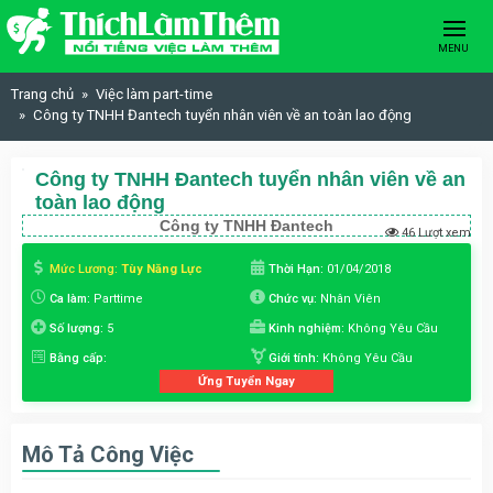
Skip to content
MENU
Trang chủ
Việc làm part-time
Công ty TNHH Đantech tuyển nhân viên về an toàn lao động
Công ty TNHH Đantech tuyển nhân viên về an
toàn lao động
Công ty TNHH Đantech
46 Lượt xem
Mức Lương:
Tùy Năng Lực
Thời Hạn:
01/04/2018
Ca làm:
Parttime
Chức vụ:
Nhân Viên
Số lượng:
5
Kinh nghiệm:
Không Yêu Cầu
Bằng cấp:
Giới tính:
Không Yêu Cầu
Ứng Tuyển Ngay
Mô Tả Công Việc