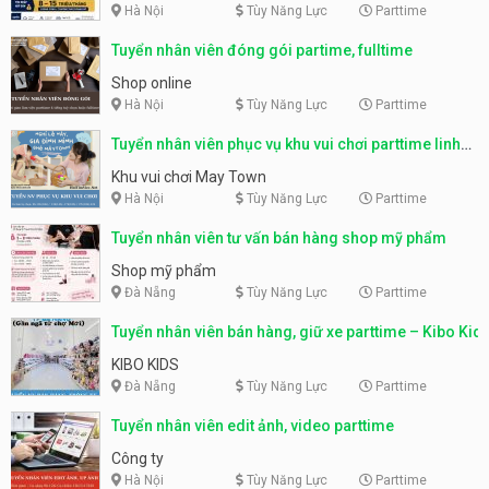
Hà Nội
Tùy Năng Lực
Parttime
Tuyển nhân viên đóng gói partime, fulltime
Shop online
Hà Nội
Tùy Năng Lực
Parttime
Tuyển nhân viên phục vụ khu vui chơi parttime linh
động
Khu vui chơi May Town
Hà Nội
Tùy Năng Lực
Parttime
Tuyển nhân viên tư vấn bán hàng shop mỹ phẩm
Shop mỹ phẩm
Đà Nẵng
Tùy Năng Lực
Parttime
Tuyển nhân viên bán hàng, giữ xe parttime – Kibo Kid
KIBO KIDS
Đà Nẵng
Tùy Năng Lực
Parttime
Tuyển nhân viên edit ảnh, video parttime
Công ty
Hà Nội
Tùy Năng Lực
Parttime