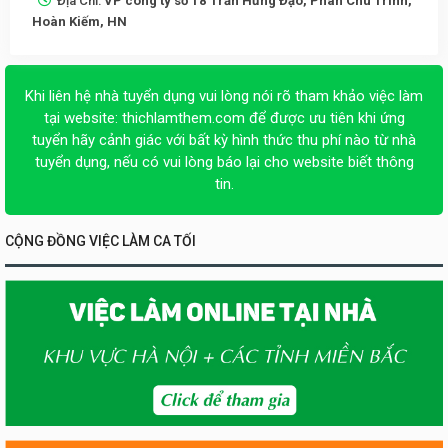
Địa Chỉ:
VP công ty số 18 Trần Hưng Đạo, Phan Chu Trinh,
Hoàn Kiếm, HN
Khi liên hệ nhà tuyển dụng vui lòng nói rõ tham khảo việc làm
tại website:
thichlamthem.com
để được ưu tiên khi ứng
tuyển hãy cảnh giác với bất kỳ hình thức thu phí nào từ nhà
tuyển dụng, nếu có vui lòng báo lại cho website biết thông
tin.
CỘNG ĐỒNG VIỆC LÀM CA TỐI