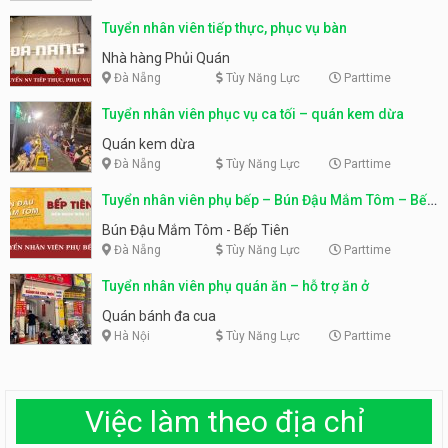
Tuyển nhân viên tiếp thực, phục vụ bàn
Nhà hàng Phủi Quán
Đà Nẵng
Tùy Năng Lực
Parttime
Tuyển nhân viên phục vụ ca tối – quán kem dừa
Quán kem dừa
Đà Nẵng
Tùy Năng Lực
Parttime
Tuyển nhân viên phụ bếp – Bún Đậu Mắm Tôm – Bếp
Tiên
Bún Đậu Mắm Tôm - Bếp Tiên
Đà Nẵng
Tùy Năng Lực
Parttime
Tuyển nhân viên phụ quán ăn – hỗ trợ ăn ở
Quán bánh đa cua
Hà Nội
Tùy Năng Lực
Parttime
Việc làm theo địa chỉ