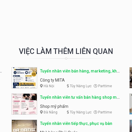
VIỆC LÀM THÊM LIÊN QUAN
r
Tuyển nhân viên bán hàng, marketing, kho
– parttime, fulltime
Công ty MITA
Hà Nội
Tùy Năng Lực
Parttime
Tuyển nhân viên tư vấn bán hàng shop mỹ
phẩm
Shop mỹ phẩm
Đà Nẵng
Tùy Năng Lực
Parttime
Tuyển nhân viên tiếp thực, phục vụ bàn