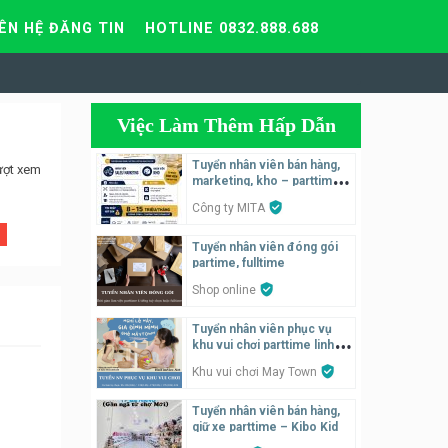
IÊN HỆ ĐĂNG TIN
HOTLINE 0832.888.688
Việc Làm Thêm Hấp Dẫn
Tuyển nhân viên bán hàng,
ượt xem
marketing, kho – parttime,
fulltime
Công ty MITA
Tuyển nhân viên đóng gói
partime, fulltime
Shop online
Tuyển nhân viên phục vụ
khu vui chơi parttime linh
động
Khu vui chơi May Town
Tuyển nhân viên bán hàng,
giữ xe parttime – Kibo Kid