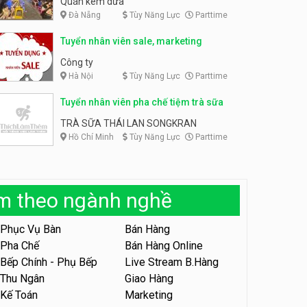
Quán kem dừa
Đà Nẵng
Tùy Năng Lực
Parttime
Tuyển nhân viên phụ bếp –
Bún Đậu Mắm Tôm – Bếp
Tuyển chuyên viên spa
Tiên
Tuyển nhân viên sale, marketing
lương thưởng cao
Bún Đậu Mắm Tôm - Bếp Tiên
HAWIN’S Beauty & Academy
Công ty
Hà Nội
Tùy Năng Lực
Parttime
Tuyển nhân viên phụ quán ăn
– hỗ trợ ăn ở
Tuyển nhân viên pha chế tiệm trà sữa
Quán bánh đa cua
TRÀ SỮA THÁI LAN SONGKRAN
Hồ Chí Minh
Tùy Năng Lực
Parttime
Tuyển nhân viên sale,
marketing
Công ty
àm theo ngành nghề
Tuyển nhân viên bán hàng
parttime
Phục Vụ Bàn
Bán Hàng
GÀ GÔ FASTFOOD
Pha Chế
Bán Hàng Online
Bếp Chính - Phụ Bếp
Live Stream B.Hàng
Tuyển nhân viên bán hàng
parttime
Thu Ngân
Giao Hàng
Kế Toán
Marketing
Húp Tea