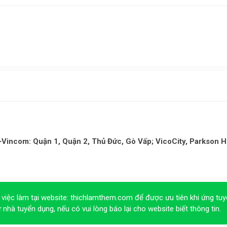
 +Vincom: Quận 1, Quận 2, Thủ Đức, Gò Vấp; VicoCity, Parkson 
 việc làm tại website:
thichlamthem.com
để được ưu tiên khi ứng tuy
ừ nhà tuyển dụng, nếu có vui lòng báo lại cho website biết thông tin.