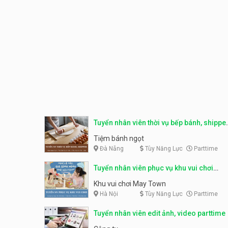
Tuyển nhân viên thời vụ bếp bánh, shippe
parttime
Tiệm bánh ngọt
Đà Nẵng
Tùy Năng Lực
Parttime
Tuyển nhân viên phục vụ khu vui chơi
parttime linh động
Khu vui chơi May Town
Hà Nội
Tùy Năng Lực
Parttime
Tuyển nhân viên edit ảnh, video parttime