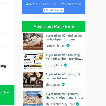
Tuyển nhân viên pha chế
tiệm trà sữa
TRÀ SỮA THÁI LAN
SONGKRAN
Việc Làm Part-time
Tuyển nhân viên tư vấn bán
hàng tiệm bánh ngọt
Tuyển nhân viên thời vụ bếp
bánh, shipper parttime
Tiệm bánh ngọt
Tiệm bánh ngọt
Tuyển nhân viên pha chế,
Tuyển nhân viên bán hàng,
phục vụ bàn
marketing, kho – parttime,
SNACK BAR NHẬT
fulltime
Công ty MITA
Hùng
Tuyển quản lý, kế toán ca,
Tuyển nhân viên đóng gói
bếp, bếp chính lương cao
partime, fulltime
Nhà hàng Phố Men Chill
Shop online
ển hãy
Tuyển nhân viên phục vụ
Tuyển nhân viên đóng gói
khu vui chơi parttime linh
parttime
động
Khu vui chơi May Town
Shop online