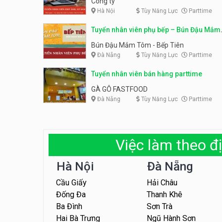
Công ty
Hà Nội
Tùy Năng Lực
Parttime
Tuyển nhân viên phụ bếp – Bún Đậu Mắm
Tôm – Bếp Tiên
Bún Đậu Mắm Tôm - Bếp Tiên
Đà Nẵng
Tùy Năng Lực
Parttime
Tuyển nhân viên bán hàng parttime
GÀ GÔ FASTFOOD
Đà Nẵng
Tùy Năng Lực
Parttime
Việc làm theo đị
Hà Nội
Đà Nẵng
Cầu Giấy
Hải Châu
Đống Đa
Thanh Khê
Ba Đình
Sơn Trà
Hai Bà Trưng
Ngũ Hành Sơn