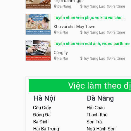
Tiệm bánh ngọt
Đà Nẵng
Tùy Năng Lực
Parttime
Tuyển nhân viên phục vụ khu vui chơi
parttime linh động
Khu vui chơi May Town
Hà Nội
Tùy Năng Lực
Parttime
Tuyển nhân viên edit ảnh, video parttime
Công ty
Hà Nội
Tùy Năng Lực
Parttime
Việc làm theo đị
Hà Nội
Đà Nẵng
Cầu Giấy
Hải Châu
Đống Đa
Thanh Khê
Ba Đình
Sơn Trà
Hai Bà Trưng
Ngũ Hành Sơn