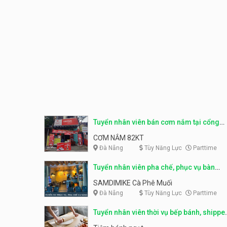
Tuyển nhân viên bán cơm nắm tại cổng
trường
CƠM NẮM 82KT
Đà Nẵng
Tùy Năng Lực
Parttime
Tuyển nhân viên pha chế, phục vụ bàn
parttime
SAMDIMIKE Cà Phê Muối
Đà Nẵng
Tùy Năng Lực
Parttime
Tuyển nhân viên thời vụ bếp bánh, shippe
parttime