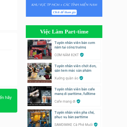
Tuyển nhân viên edit ảnh,
video parttime
Công ty
Việc Làm Part-time
Tuyển nhân viên tiếp thực,
phục vụ bàn
Tuyển nhân viên bán cơm
nắm tại cổng trường
Nhà hàng Phủi Quán
CƠM NẮM 82KT
Tuyển nhân viên phụ quán ăn
Tuyển nhân viên chốt đơn,
– hỗ trợ ăn ở
gắn tem mác sản phẩm
Quán bánh đa cua
Xưởng quần áo
Tuyển nhân viên bán hàng
Tuyển nhân viên bán cafe
parttime
mang đi parttime, fulltime
ển hãy
GÀ GÔ FASTFOOD
Cafe mang đi
Tuyển nhân viên pha chế,
Tuyển nhân viên bán hàng
phục vụ bàn parttime
parttime
SAMDIMIKE Cà Phê Muối
Húp Tea