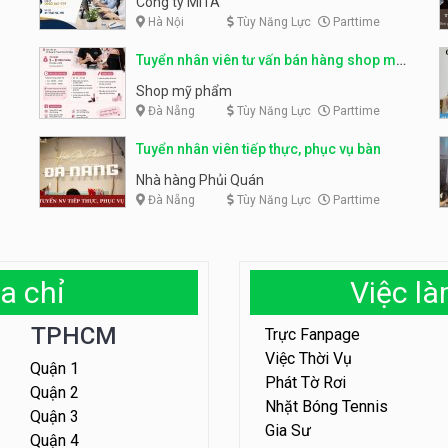
Công ty MITA
Hà Nội
Tùy Năng Lực
Parttime
Tuyển nhân viên tư vấn bán hàng shop mỹ
phẩm
Shop mỹ phẩm
Đà Nẵng
Tùy Năng Lực
Parttime
Tuyển nhân viên tiếp thực, phục vụ bàn
Nhà hàng Phủi Quán
Đà Nẵng
Tùy Năng Lực
Parttime
a chỉ
Việc l
TPHCM
Trực Fanpage
Việc Thời Vụ
Quận 1
Phát Tờ Rơi
Quận 2
Nhặt Bóng Tennis
Quận 3
Gia Sư
Quận 4