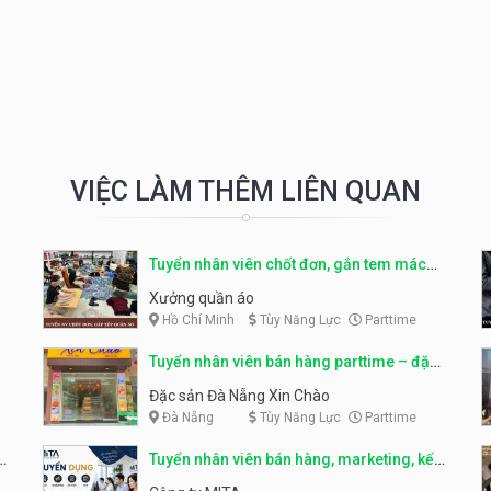
VIỆC LÀM THÊM LIÊN QUAN
Tuyển nhân viên chốt đơn, gắn tem mác
sản phẩm
Xưởng quần áo
Hồ Chí Minh
Tùy Năng Lực
Parttime
Tuyển nhân viên bán hàng parttime – đặc
sản Đà Nẵng
Đặc sản Đà Nẵng Xin Chào
Đà Nẵng
Tùy Năng Lực
Parttime
r
Tuyển nhân viên bán hàng, marketing, kế
toán, kho – parttime, fulltime