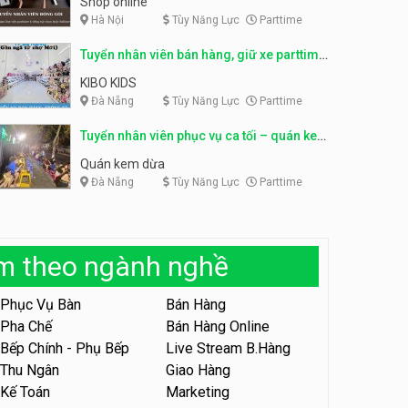
Shop online
Hà Nội
Tùy Năng Lực
Parttime
Tuyển nhân viên phục vụ
khu vui chơi parttime linh
Tuyển nhân viên phục vụ
động
Tuyển nhân viên bán hàng, giữ xe parttime
bàn, phụ bếp
Khu vui chơi May Town
MEEAWN TOWN x Chim quay
– Kibo Kid
KIBO KIDS
Đà Nẵng
Tùy Năng Lực
Parttime
Tuyển nhân viên tư vấn bán
hàng shop mỹ phẩm
Tuyển nhân viên phục vụ ca tối – quán kem
Shop mỹ phẩm
dừa
Quán kem dừa
Đà Nẵng
Tùy Năng Lực
Parttime
Tuyển nhân viên bán hàng,
giữ xe parttime – Kibo Kid
KIBO KIDS
àm theo ngành nghề
Tuyển nhân viên edit ảnh,
video parttime
Phục Vụ Bàn
Bán Hàng
Công ty
Pha Chế
Bán Hàng Online
Bếp Chính - Phụ Bếp
Live Stream B.Hàng
Tuyển nhân viên tiếp thực,
phục vụ bàn
Thu Ngân
Giao Hàng
Kế Toán
Marketing
Nhà hàng Phủi Quán