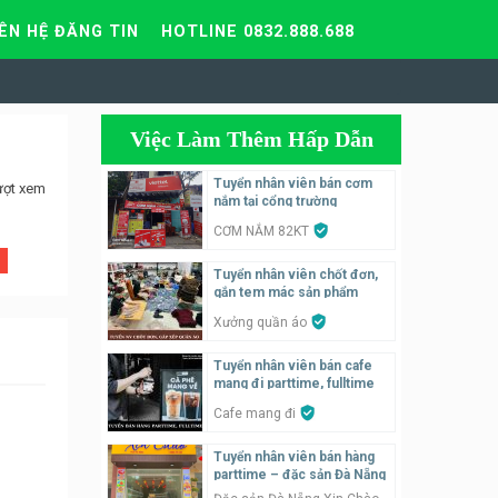
IÊN HỆ ĐĂNG TIN
HOTLINE 0832.888.688
Việc Làm Thêm Hấp Dẫn
Tuyển nhân viên bán cơm
ượt xem
nắm tại cổng trường
CƠM NẮM 82KT
Tuyển nhân viên chốt đơn,
gắn tem mác sản phẩm
Xưởng quần áo
Tuyển nhân viên bán cafe
mang đi parttime, fulltime
Cafe mang đi
Tuyển nhân viên bán hàng
parttime – đặc sản Đà Nẵng