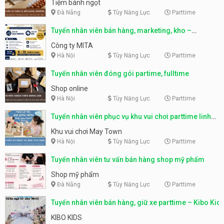
Tiệm bánh ngọt
Đà Nẵng
Tùy Năng Lực
Parttime
Tuyển nhân viên bán hàng, marketing, kho –
parttime, fulltime
Công ty MITA
Hà Nội
Tùy Năng Lực
Parttime
Tuyển nhân viên đóng gói partime, fulltime
Shop online
Hà Nội
Tùy Năng Lực
Parttime
Tuyển nhân viên phục vụ khu vui chơi parttime linh
động
Khu vui chơi May Town
Hà Nội
Tùy Năng Lực
Parttime
Tuyển nhân viên tư vấn bán hàng shop mỹ phẩm
Shop mỹ phẩm
Đà Nẵng
Tùy Năng Lực
Parttime
Tuyển nhân viên bán hàng, giữ xe parttime – Kibo Kid
KIBO KIDS