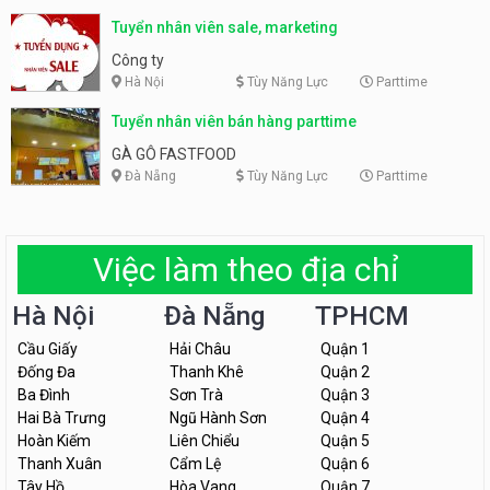
Tuyển nhân viên sale, marketing
Công ty
Hà Nội
Tùy Năng Lực
Parttime
Tuyển nhân viên bán hàng parttime
GÀ GÔ FASTFOOD
Đà Nẵng
Tùy Năng Lực
Parttime
Việc làm theo địa chỉ
Hà Nội
Đà Nẵng
TPHCM
Cầu Giấy
Hải Châu
Quận 1
Đống Đa
Thanh Khê
Quận 2
Ba Đình
Sơn Trà
Quận 3
Hai Bà Trưng
Ngũ Hành Sơn
Quận 4
Hoàn Kiếm
Liên Chiểu
Quận 5
Thanh Xuân
Cẩm Lệ
Quận 6
Tây Hồ
Hòa Vang
Quận 7