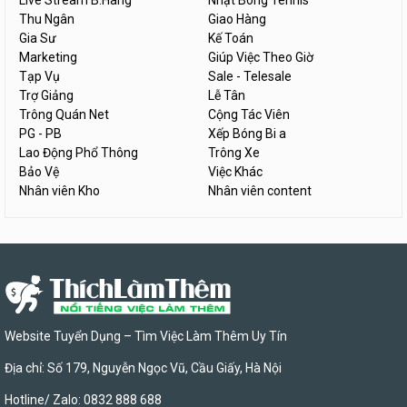
Live Stream B.Hàng
Nhặt Bóng Tennis
Thu Ngân
Giao Hàng
Gia Sư
Kế Toán
Marketing
Giúp Việc Theo Giờ
Tạp Vụ
Sale - Telesale
Trợ Giảng
Lễ Tân
Trông Quán Net
Cộng Tác Viên
PG - PB
Xếp Bóng Bi a
Lao Động Phổ Thông
Trông Xe
Bảo Vệ
Việc Khác
Nhân viên Kho
Nhân viên content
Website Tuyển Dụng – Tìm Việc Làm Thêm Uy Tín
Địa chỉ: Số 179, Nguyễn Ngọc Vũ, Cầu Giấy, Hà Nội
Hotline/ Zalo: 0832 888 688