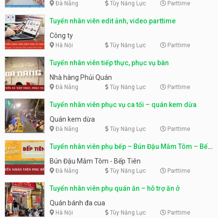
Đà Nẵng
Tùy Năng Lực
Parttime
Tuyển nhân viên edit ảnh, video parttime
Công ty
Hà Nội
Tùy Năng Lực
Parttime
Tuyển nhân viên tiếp thực, phục vụ bàn
Nhà hàng Phủi Quán
Đà Nẵng
Tùy Năng Lực
Parttime
Tuyển nhân viên phục vụ ca tối – quán kem dừa
Quán kem dừa
Đà Nẵng
Tùy Năng Lực
Parttime
Tuyển nhân viên phụ bếp – Bún Đậu Mắm Tôm – Bếp
Tiên
Bún Đậu Mắm Tôm - Bếp Tiên
Đà Nẵng
Tùy Năng Lực
Parttime
Tuyển nhân viên phụ quán ăn – hỗ trợ ăn ở
Quán bánh đa cua
Hà Nội
Tùy Năng Lực
Parttime