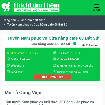
Skip to content
MENU
Trang chủ
Việc làm part-time
Tuyển Nam phục vụ Cửa hàng cafe 68 Bát Sứ
Tuyển Nam phục vụ Cửa hàng cafe 68 Bát Sứ
Cửa hàng cafe 68 Bát Sứ
71 Lượt xem
Mức Lương:
3 - 4 Triệu
Thời Hạn:
01/04/2018
Ca làm:
Parttime
Chức vụ:
Nhân Viên
Số lượng:
5
Kinh nghiệm:
Không Yêu Cầu
Bằng cấp:
Giới tính:
Không Yêu Cầu
Ứng Tuyển Ngay
Mô Tả Công Việc
Cần tuyển Nam phục vụ tuổi dưới 30.Công việc phục vụ