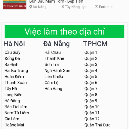
Bún Đậu Mắm Tôm - Bếp Tiên
Đà Nẵng
Tùy Năng Lực
Parttime
Việc làm theo địa chỉ
Hà Nội
Đà Nẵng
TPHCM
Cầu Giấy
Hải Châu
Quận 1
Đống Đa
Thanh Khê
Quận 2
Ba Đình
Sơn Trà
Quận 3
Hai Bà Trưng
Ngũ Hành Sơn
Quận 4
Hoàn Kiếm
Liên Chiểu
Quận 5
Thanh Xuân
Cẩm Lệ
Quận 6
Tây Hồ
Hòa Vang
Quận 7
Long Biên
Quận 8
Hà Đông
Quận 9
Bắc Từ Liêm
Quận 10
Nam Từ Liêm
Quận 11
Gia Lâm
Quận 12
Hoàng Mai
Quận Thủ Đức