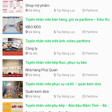
Shop mỹ phẩm
Đà Nẵng
Tùy Năng Lực
Parttime
Tuyển nhân viên bán hàng, giữ xe parttime – Kibo Kid
KIBO KIDS
Đà Nẵng
Tùy Năng Lực
Parttime
Tuyển nhân viên edit ảnh, video parttime
Công ty
Hà Nội
Tùy Năng Lực
Parttime
Tuyển nhân viên tiếp thực, phục vụ bàn
Nhà hàng Phủi Quán
Đà Nẵng
Tùy Năng Lực
Parttime
Tuyển nhân viên phục vụ ca tối – quán kem dừa
Quán kem dừa
Đà Nẵng
Tùy Năng Lực
Parttime
Tuyển nhân viên phụ bếp – Bún Đậu Mắm Tôm – Bếp
Tiên