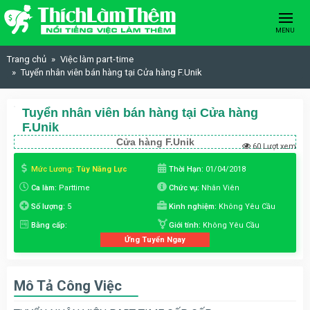
Skip to content
MENU
Trang chủ
Việc làm part-time
Tuyển nhân viên bán hàng tại Cửa hàng F.Unik
Tuyển nhân viên bán hàng tại Cửa hàng
F.Unik
Cửa hàng F.Unik
60 Lượt xem
Mức Lương:
Tùy Năng Lực
Thời Hạn:
01/04/2018
Ca làm:
Parttime
Chức vụ:
Nhân Viên
Số lượng:
5
Kinh nghiệm:
Không Yêu Cầu
Bằng cấp:
Giới tính:
Không Yêu Cầu
Ứng Tuyển Ngay
Mô Tả Công Việc