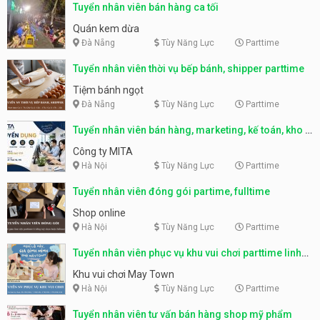
Tuyển nhân viên bán hàng ca tối
Quán kem dừa
Đà Nẵng
Tùy Năng Lực
Parttime
Tuyển nhân viên thời vụ bếp bánh, shipper parttime
Tiệm bánh ngọt
Đà Nẵng
Tùy Năng Lực
Parttime
Tuyển nhân viên bán hàng, marketing, kế toán, kho –
parttime, fulltime
Công ty MITA
Hà Nội
Tùy Năng Lực
Parttime
Tuyển nhân viên đóng gói partime, fulltime
Shop online
Hà Nội
Tùy Năng Lực
Parttime
Tuyển nhân viên phục vụ khu vui chơi parttime linh
động
Khu vui chơi May Town
Hà Nội
Tùy Năng Lực
Parttime
Tuyển nhân viên tư vấn bán hàng shop mỹ phẩm