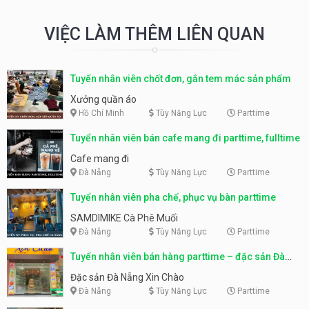
VIỆC LÀM THÊM LIÊN QUAN
Tuyển nhân viên chốt đơn, gắn tem mác sản phẩm
Xưởng quần áo
Hồ Chí Minh
Tùy Năng Lực
Parttime
Tuyển nhân viên bán cafe mang đi parttime, fulltime
Cafe mang đi
Đà Nẵng
Tùy Năng Lực
Parttime
Tuyển nhân viên pha chế, phục vụ bàn parttime
SAMDIMIKE Cà Phê Muối
Đà Nẵng
Tùy Năng Lực
Parttime
Tuyển nhân viên bán hàng parttime – đặc sản Đà
Nẵng
Đặc sản Đà Nẵng Xin Chào
Đà Nẵng
Tùy Năng Lực
Parttime