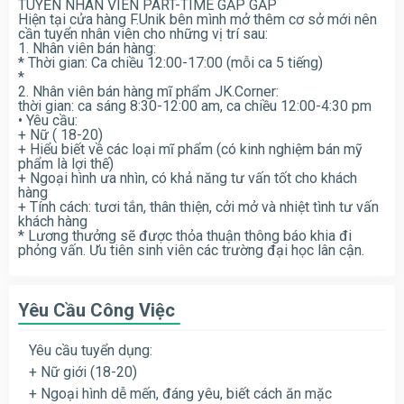
TUYỂN NHÂN VIÊN PART-TIME GẤP GẤP
Hiện tại cửa hàng F.Unik bên mình mở thêm cơ sở mới nên
cần tuyển nhân viên cho những vị trí sau:
1. Nhân viên bán hàng:
* Thời gian: Ca chiều 12:00-17:00 (mỗi ca 5 tiếng)
*
2. Nhân viên bán hàng mĩ phẩm JK.Corner:
thời gian: ca sáng 8:30-12:00 am, ca chiều 12:00-4:30 pm
• Yêu cầu:
+ Nữ ( 18-20)
+ Hiểu biết về các loại mĩ phẩm (có kinh nghiệm bán mỹ
phẩm là lợi thế)
+ Ngoại hình ưa nhìn, có khả năng tư vấn tốt cho khách
hàng
+ Tính cách: tươi tắn, thân thiện, cởi mở và nhiệt tình tư vấn
khách hàng
* Lương thưởng sẽ được thỏa thuận thông báo khia đi
phỏng vấn. Ưu tiên sinh viên các trường đại học lân cận.
Yêu Cầu Công Việc
Yêu cầu tuyển dụng:
+ Nữ giới (18-20)
+ Ngoại hình dễ mến, đáng yêu, biết cách ăn mặc