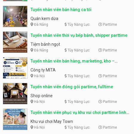
Tuyển nhân viên bán hàng ca tối
Quán kem dừa
Đà Nẵng
Tùy Năng Lực
Parttime
Tuyển nhân viên thời vụ bếp bánh, shipper parttime
Tiệm bánh ngọt
Đà Nẵng
Tùy Năng Lực
Parttime
Tuyển nhân viên bán hàng, marketing, kho –
parttime, fulltime
Công ty MITA
Hà Nội
Tùy Năng Lực
Parttime
Tuyển nhân viên đóng gói partime, fulltime
Shop online
Hà Nội
Tùy Năng Lực
Parttime
Tuyển nhân viên phục vụ khu vui chơi parttime linh
động
Khu vui chơi May Town
Hà Nội
Tùy Năng Lực
Parttime