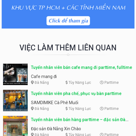
VIỆC LÀM THÊM LIÊN QUAN
Tuyển nhân viên bán cafe mang đi parttime, fulltime
Cafe mang đi
Đà Nẵng
Tùy Năng Lực
Parttime
Tuyển nhân viên pha chế, phục vụ bàn parttime
SAMDIMIKE Cà Phê Muối
Đà Nẵng
Tùy Năng Lực
Parttime
Tuyển nhân viên bán hàng parttime – đặc sản Đà
Nẵng
Đặc sản Đà Nẵng Xin Chào
Đà Nẵng
Tùy Năng Lực
Parttime