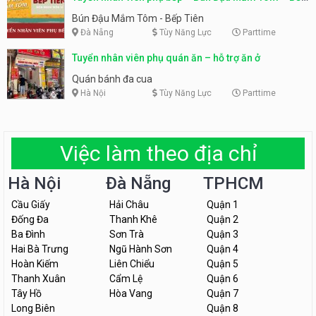
Tiên
Bún Đậu Mắm Tôm - Bếp Tiên
Đà Nẵng
Tùy Năng Lực
Parttime
Tuyển nhân viên phụ quán ăn – hỗ trợ ăn ở
Quán bánh đa cua
Hà Nội
Tùy Năng Lực
Parttime
Việc làm theo địa chỉ
Hà Nội
Đà Nẵng
TPHCM
Cầu Giấy
Hải Châu
Quận 1
Đống Đa
Thanh Khê
Quận 2
Ba Đình
Sơn Trà
Quận 3
Hai Bà Trưng
Ngũ Hành Sơn
Quận 4
Hoàn Kiếm
Liên Chiểu
Quận 5
Thanh Xuân
Cẩm Lệ
Quận 6
Tây Hồ
Hòa Vang
Quận 7
Long Biên
Quận 8