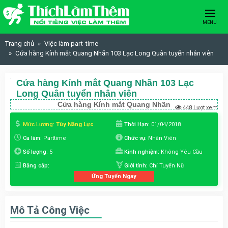
Skip to content
MENU
Trang chủ
Việc làm part-time
Cửa hàng Kính mắt Quang Nhãn 103 Lạc Long Quân tuyển nhân viên
Cửa hàng Kính mắt Quang Nhãn 103 Lạc
Long Quân tuyển nhân viên
Cửa hàng Kính mắt Quang Nhãn
448 Lượt xem
Mức Lương:
Tùy Năng Lực
Thời Hạn:
01/04/2018
Ca làm:
Parttime
Chức vụ:
Nhân Viên
Số lượng:
5
Kinh nghiệm:
Không Yêu Cầu
Bằng cấp:
Giới tính:
Chỉ Tuyển Nữ
Ứng Tuyển Ngay
Mô Tả Công Việc