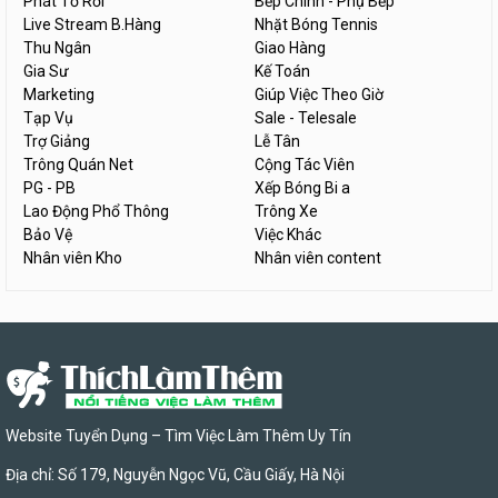
Phát Tờ Rơi
Bếp Chính - Phụ Bếp
Live Stream B.Hàng
Nhặt Bóng Tennis
Thu Ngân
Giao Hàng
Gia Sư
Kế Toán
Marketing
Giúp Việc Theo Giờ
Tạp Vụ
Sale - Telesale
Trợ Giảng
Lễ Tân
Trông Quán Net
Cộng Tác Viên
PG - PB
Xếp Bóng Bi a
Lao Động Phổ Thông
Trông Xe
Bảo Vệ
Việc Khác
Nhân viên Kho
Nhân viên content
Website Tuyển Dụng – Tìm Việc Làm Thêm Uy Tín
Địa chỉ: Số 179, Nguyễn Ngọc Vũ, Cầu Giấy, Hà Nội