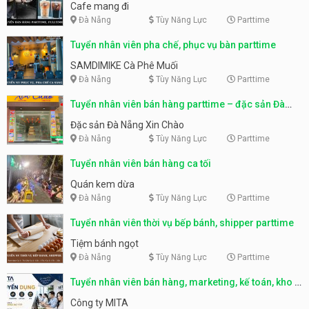
Cafe mang đi
Đà Nẵng
Tùy Năng Lực
Parttime
Tuyển nhân viên pha chế, phục vụ bàn parttime
SAMDIMIKE Cà Phê Muối
Đà Nẵng
Tùy Năng Lực
Parttime
Tuyển nhân viên bán hàng parttime – đặc sản Đà
Nẵng
Đặc sản Đà Nẵng Xin Chào
Đà Nẵng
Tùy Năng Lực
Parttime
Tuyển nhân viên bán hàng ca tối
Quán kem dừa
Đà Nẵng
Tùy Năng Lực
Parttime
Tuyển nhân viên thời vụ bếp bánh, shipper parttime
Tiệm bánh ngọt
Đà Nẵng
Tùy Năng Lực
Parttime
Tuyển nhân viên bán hàng, marketing, kế toán, kho –
parttime, fulltime
Công ty MITA