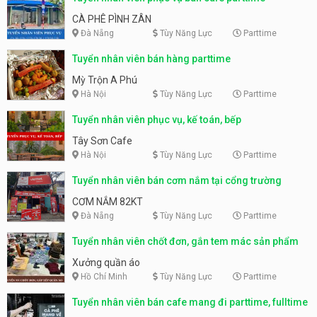
CÀ PHÊ PÌNH ZÂN
Đà Nẵng
Tùy Năng Lực
Parttime
Tuyển nhân viên bán hàng parttime
Mỳ Trộn A Phú
Hà Nội
Tùy Năng Lực
Parttime
Tuyển nhân viên phục vụ, kế toán, bếp
Tây Sơn Cafe
Hà Nội
Tùy Năng Lực
Parttime
Tuyển nhân viên bán cơm nắm tại cổng trường
CƠM NẮM 82KT
Đà Nẵng
Tùy Năng Lực
Parttime
Tuyển nhân viên chốt đơn, gắn tem mác sản phẩm
Xưởng quần áo
Hồ Chí Minh
Tùy Năng Lực
Parttime
Tuyển nhân viên bán cafe mang đi parttime, fulltime