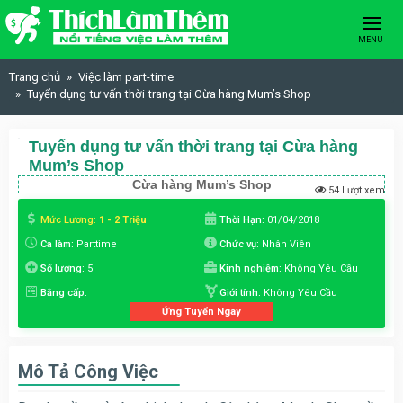
Skip to content
MENU
Trang chủ
Việc làm part-time
Tuyển dụng tư vấn thời trang tại Cừa hàng Mum’s Shop
Tuyển dụng tư vấn thời trang tại Cừa hàng
Mum’s Shop
Cừa hàng Mum’s Shop
54 Lượt xem
Mức Lương:
1 - 2 Triệu
Thời Hạn:
01/04/2018
Ca làm:
Parttime
Chức vụ:
Nhân Viên
Số lượng:
5
Kinh nghiệm:
Không Yêu Cầu
Bằng cấp:
Giới tính:
Không Yêu Cầu
Ứng Tuyển Ngay
Mô Tả Công Việc