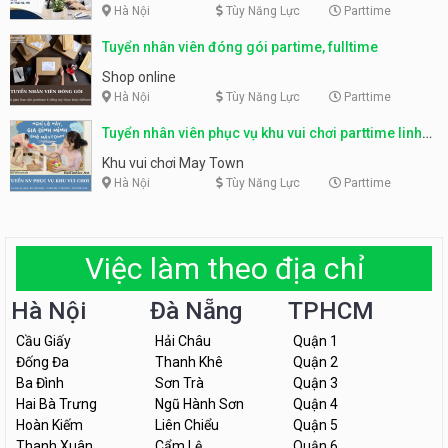
Hà Nội
Tùy Năng Lực
Parttime
Tuyển nhân viên đóng gói partime, fulltime
Shop online
Hà Nội
Tùy Năng Lực
Parttime
Tuyển nhân viên phục vụ khu vui chơi parttime linh
động
Khu vui chơi May Town
Hà Nội
Tùy Năng Lực
Parttime
Việc làm theo địa chỉ
Hà Nội
Đà Nẵng
TPHCM
Cầu Giấy
Hải Châu
Quận 1
Đống Đa
Thanh Khê
Quận 2
Ba Đình
Sơn Trà
Quận 3
Hai Bà Trưng
Ngũ Hành Sơn
Quận 4
Hoàn Kiếm
Liên Chiểu
Quận 5
Thanh Xuân
Cẩm Lệ
Quận 6