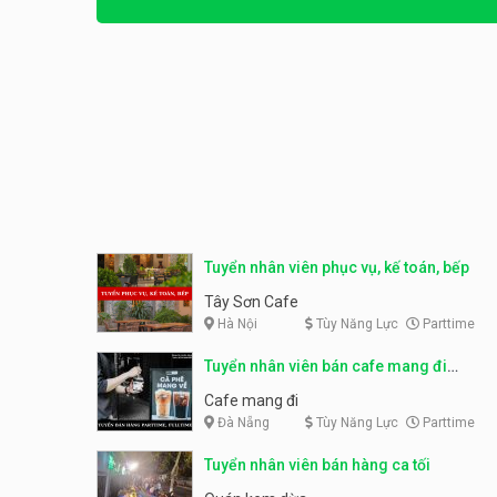
Tuyển nhân viên phục vụ, kế toán, bếp
Tây Sơn Cafe
Hà Nội
Tùy Năng Lực
Parttime
Tuyển nhân viên bán cafe mang đi
parttime, fulltime
Cafe mang đi
Đà Nẵng
Tùy Năng Lực
Parttime
Tuyển nhân viên bán hàng ca tối