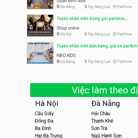
Quán kem dừa
Đà Nẵng
Tùy Năng Lực
Parttime
Tuyển nhân viên đóng gói partime,
fulltime
Shop online
Hà Nội
Tùy Năng Lực
Parttime
Tuyển nhân viên bán hàng, giữ xe parttim
– Kibo Kid
KIBO KIDS
Đà Nẵng
Tùy Năng Lực
Parttime
Việc làm theo đị
Hà Nội
Đà Nẵng
Cầu Giấy
Hải Châu
Đống Đa
Thanh Khê
Ba Đình
Sơn Trà
Hai Bà Trưng
Ngũ Hành Sơn