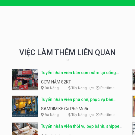
VIỆC LÀM THÊM LIÊN QUAN
Tuyển nhân viên bán cơm nắm tại cổng
trường
CƠM NẮM 82KT
Đà Nẵng
Tùy Năng Lực
Parttime
Tuyển nhân viên pha chế, phục vụ bàn
parttime
SAMDIMIKE Cà Phê Muối
Đà Nẵng
Tùy Năng Lực
Parttime
Tuyển nhân viên thời vụ bếp bánh, shipper
parttime