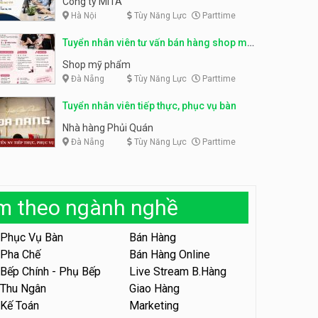
Công ty MITA
Hà Nội
Tùy Năng Lực
Parttime
Tuyển nhân viên đóng gói
partime, fulltime
Tuyển nhân viên đóng gói
Tuyển nhân viên tư vấn bán hàng shop mỹ
parttime
Shop online
phẩm
Shop online
Shop mỹ phẩm
Đà Nẵng
Tùy Năng Lực
Parttime
Tuyển nhân viên phục vụ
khu vui chơi parttime linh
động
Tuyển nhân viên tiếp thực, phục vụ bàn
Khu vui chơi May Town
Nhà hàng Phủi Quán
Đà Nẵng
Tùy Năng Lực
Parttime
Tuyển nhân viên tư vấn bán
hàng shop mỹ phẩm
Shop mỹ phẩm
àm theo ngành nghề
Tuyển nhân viên bán hàng,
giữ xe parttime – Kibo Kid
Phục Vụ Bàn
Bán Hàng
KIBO KIDS
Pha Chế
Bán Hàng Online
Bếp Chính - Phụ Bếp
Live Stream B.Hàng
Tuyển nhân viên edit ảnh,
video parttime
Thu Ngân
Giao Hàng
Kế Toán
Marketing
Công ty