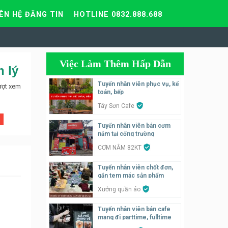
IÊN HỆ ĐĂNG TIN
HOTLINE 0832.888.688
Việc Làm Thêm Hấp Dẫn
 lý
Tuyển nhân viên phục vụ, kế
ượt xem
toán, bếp
Tây Sơn Cafe
Tuyển nhân viên bán cơm
nắm tại cổng trường
CƠM NẮM 82KT
Tuyển nhân viên chốt đơn,
gắn tem mác sản phẩm
Xưởng quần áo
Tuyển nhân viên bán cafe
mang đi parttime, fulltime