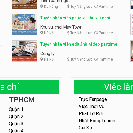
Tiệm bánh ngọt
Đà Nẵng
Tùy Năng Lực
Parttime
Tuyển nhân viên phục vụ khu vui chơi
parttime linh động
Khu vui chơi May Town
Hà Nội
Tùy Năng Lực
Parttime
e
Tuyển nhân viên edit ảnh, video parttime
Công ty
Hà Nội
Tùy Năng Lực
Parttime
a chỉ
Việc l
TPHCM
Trực Fanpage
Việc Thời Vụ
Quận 1
Phát Tờ Rơi
Quận 2
Nhặt Bóng Tennis
Quận 3
Gia Sư
Quận 4