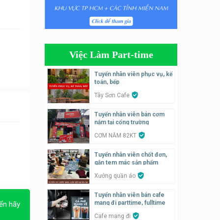
Tuyển nhân viên bán hàng,
giữ xe parttime – Kibo Kid
KIBO KIDS
Việc Làm Part-time
Tuyển nhân viên edit ảnh,
video parttime
Tuyển nhân viên phục vụ, kế
toán, bếp
Công ty
Tây Sơn Cafe
Tuyển nhân viên tiếp thực,
Tuyển nhân viên bán cơm
phục vụ bàn
nắm tại cổng trường
Nhà hàng Phủi Quán
CƠM NẮM 82KT
Tuyển nhân viên phụ quán ăn
Tuyển nhân viên chốt đơn,
– hỗ trợ ăn ở
gắn tem mác sản phẩm
Quán bánh đa cua
Xưởng quần áo
Tuyển nhân viên bán cafe
Tuyển nhân viên bán hàng
mang đi parttime, fulltime
ển hãy
parttime
Cafe mang đi
GÀ GÔ FASTFOOD