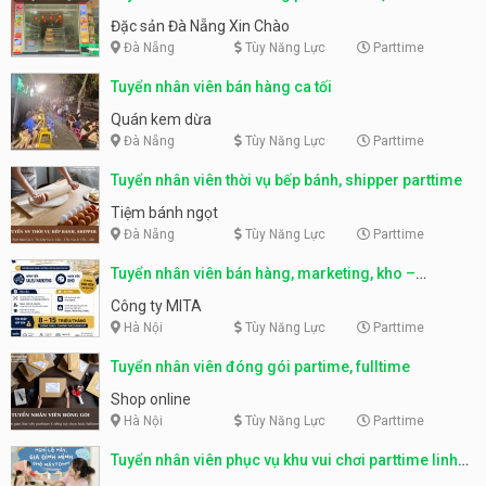
Nẵng
Đặc sản Đà Nẵng Xin Chào
Đà Nẵng
Tùy Năng Lực
Parttime
Tuyển nhân viên bán hàng ca tối
Quán kem dừa
Đà Nẵng
Tùy Năng Lực
Parttime
Tuyển nhân viên thời vụ bếp bánh, shipper parttime
Tiệm bánh ngọt
Đà Nẵng
Tùy Năng Lực
Parttime
Tuyển nhân viên bán hàng, marketing, kho –
parttime, fulltime
Công ty MITA
Hà Nội
Tùy Năng Lực
Parttime
Tuyển nhân viên đóng gói partime, fulltime
Shop online
Hà Nội
Tùy Năng Lực
Parttime
Tuyển nhân viên phục vụ khu vui chơi parttime linh