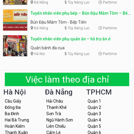
Đà Nẵng
Tùy Năng Lực
Parttime
Tuyển nhân viên phụ bếp – Bún Đậu Mắm Tôm – Bếp
Tiên
Bún Đậu Mắm Tôm - Bếp Tiên
Đà Nẵng
Tùy Năng Lực
Parttime
Tuyển nhân viên phụ quán ăn – hỗ trợ ăn ở
Quán bánh đa cua
Hà Nội
Tùy Năng Lực
Parttime
Việc làm theo địa chỉ
Hà Nội
Đà Nẵng
TPHCM
Cầu Giấy
Hải Châu
Quận 1
Đống Đa
Thanh Khê
Quận 2
Ba Đình
Sơn Trà
Quận 3
Hai Bà Trưng
Ngũ Hành Sơn
Quận 4
Hoàn Kiếm
Liên Chiểu
Quận 5
Thanh Xuân
Cẩm Lệ
Quận 6