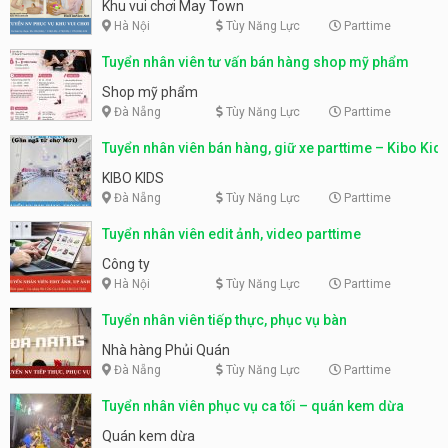
động
Khu vui chơi May Town
Hà Nội
Tùy Năng Lực
Parttime
Tuyển nhân viên tư vấn bán hàng shop mỹ phẩm
Shop mỹ phẩm
Đà Nẵng
Tùy Năng Lực
Parttime
Tuyển nhân viên bán hàng, giữ xe parttime – Kibo Kid
KIBO KIDS
Đà Nẵng
Tùy Năng Lực
Parttime
Tuyển nhân viên edit ảnh, video parttime
Công ty
Hà Nội
Tùy Năng Lực
Parttime
Tuyển nhân viên tiếp thực, phục vụ bàn
Nhà hàng Phủi Quán
Đà Nẵng
Tùy Năng Lực
Parttime
Tuyển nhân viên phục vụ ca tối – quán kem dừa
Quán kem dừa