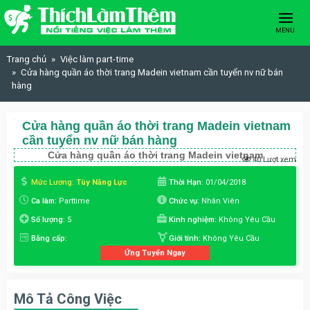
Skip to content
MENU
Trang chủ
Việc làm part-time
Cửa hàng quần áo thời trang Madein vietnam cần tuyển nv nữ bán
hàng
Cửa hàng quần áo thời trang Madein vietnam
cần tuyển nv nữ bán hàng
Cửa hàng quần áo thời trang Madein vietnam
40 Lượt xem
Mức Lương:
Tùy Năng Lực
Thời Hạn:
01/04/2018
Ca làm:
Parttime
Chức vụ:
Nhân Viên
Số lượng:
5
Kinh nghiệm:
Không Yêu Cầu
Bằng cấp:
Giới tính:
Không Yêu Cầu
Ứng Tuyển Ngay
Mô Tả Công Việc