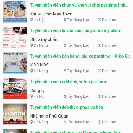
Tuyển nhân viên phục vụ khu vui chơi parttime linh
động
Khu vui chơi May Town
Hà Nội
Tùy Năng Lực
Parttime
Tuyển nhân viên tư vấn bán hàng shop mỹ phẩm
Shop mỹ phẩm
Đà Nẵng
Tùy Năng Lực
Parttime
Tuyển nhân viên bán hàng, giữ xe parttime – Kibo Kid
KIBO KIDS
Đà Nẵng
Tùy Năng Lực
Parttime
Tuyển nhân viên edit ảnh, video parttime
Công ty
Hà Nội
Tùy Năng Lực
Parttime
Tuyển nhân viên tiếp thực, phục vụ bàn
Nhà hàng Phủi Quán
Đà Nẵng
Tùy Năng Lực
Parttime
Tuyển nhân viên phục vụ ca tối – quán kem dừa