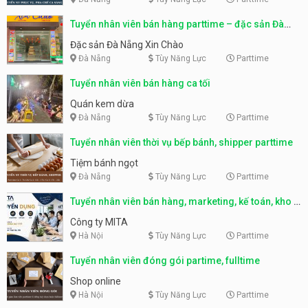
Tuyển nhân viên bán hàng parttime – đặc sản Đà
Nẵng
Đặc sản Đà Nẵng Xin Chào
Đà Nẵng
Tùy Năng Lực
Parttime
Tuyển nhân viên bán hàng ca tối
Quán kem dừa
Đà Nẵng
Tùy Năng Lực
Parttime
Tuyển nhân viên thời vụ bếp bánh, shipper parttime
Tiệm bánh ngọt
Đà Nẵng
Tùy Năng Lực
Parttime
Tuyển nhân viên bán hàng, marketing, kế toán, kho –
parttime, fulltime
Công ty MITA
Hà Nội
Tùy Năng Lực
Parttime
Tuyển nhân viên đóng gói partime, fulltime
Shop online
Hà Nội
Tùy Năng Lực
Parttime