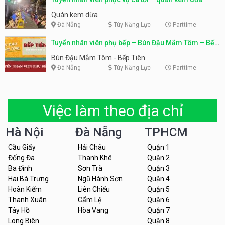
Quán kem dừa
Đà Nẵng
Tùy Năng Lực
Parttime
Tuyển nhân viên phụ bếp – Bún Đậu Mắm Tôm – Bếp
Tiên
Bún Đậu Mắm Tôm - Bếp Tiên
Đà Nẵng
Tùy Năng Lực
Parttime
Việc làm theo địa chỉ
Hà Nội
Đà Nẵng
TPHCM
Cầu Giấy
Hải Châu
Quận 1
Đống Đa
Thanh Khê
Quận 2
Ba Đình
Sơn Trà
Quận 3
Hai Bà Trưng
Ngũ Hành Sơn
Quận 4
Hoàn Kiếm
Liên Chiểu
Quận 5
Thanh Xuân
Cẩm Lệ
Quận 6
Tây Hồ
Hòa Vang
Quận 7
Long Biên
Quận 8