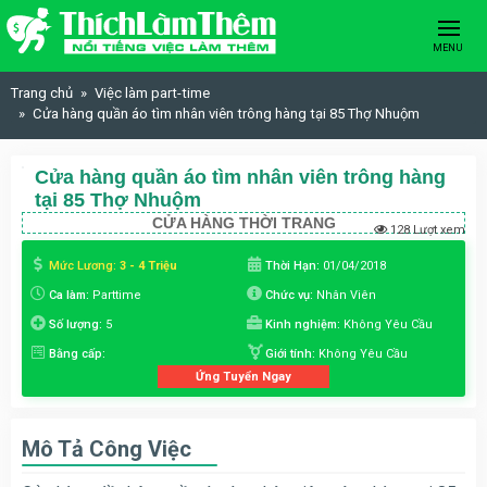
Skip to content
MENU
Trang chủ
Việc làm part-time
Cửa hàng quần áo tìm nhân viên trông hàng tại 85 Thợ Nhuộm
Cửa hàng quần áo tìm nhân viên trông hàng
tại 85 Thợ Nhuộm
CỬA HÀNG THỜI TRANG
128 Lượt xem
Mức Lương:
3 - 4 Triệu
Thời Hạn:
01/04/2018
Ca làm:
Parttime
Chức vụ:
Nhân Viên
Số lượng:
5
Kinh nghiệm:
Không Yêu Cầu
Bằng cấp:
Giới tính:
Không Yêu Cầu
Ứng Tuyển Ngay
Mô Tả Công Việc