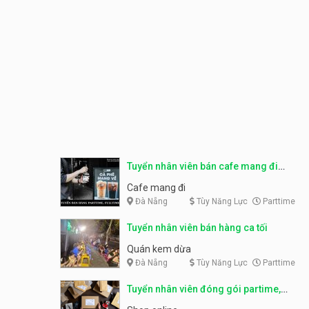
Tuyển nhân viên bán cafe mang đi
parttime, fulltime
Cafe mang đi
Đà Nẵng
Tùy Năng Lực
Parttime
Tuyển nhân viên bán hàng ca tối
Quán kem dừa
Đà Nẵng
Tùy Năng Lực
Parttime
Tuyển nhân viên đóng gói partime,
fulltime