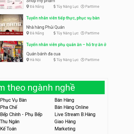
Shop mỹ phẩm
Đà Nẵng
Tùy Năng Lực
Parttime
Tuyển nhân viên bán hàng,
giữ xe parttime – Kibo Kid
Tuyển nhân viên content,
Tuyển nhân viên tiếp thực, phục vụ bàn
trực page, thu ngân parttime
KIBO KIDS
lương cao
GRAVI ESCAPE ROOM
Nhà hàng Phủi Quán
Đà Nẵng
Tùy Năng Lực
Parttime
Tuyển nhân viên edit ảnh,
video parttime
Tuyển nhân viên phụ quán ăn – hỗ trợ ăn ở
Công ty
Quán bánh đa cua
Hà Nội
Tùy Năng Lực
Parttime
Tuyển nhân viên tiếp thực,
phục vụ bàn
Nhà hàng Phủi Quán
àm theo ngành nghề
Tuyển nhân viên phục vụ ca
tối – quán kem dừa
Phục Vụ Bàn
Bán Hàng
Quán kem dừa
Pha Chế
Bán Hàng Online
Bếp Chính - Phụ Bếp
Live Stream B.Hàng
Tuyển nhân viên phụ bếp –
Bún Đậu Mắm Tôm – Bếp
Thu Ngân
Giao Hàng
Tiên
Bún Đậu Mắm Tôm - Bếp Tiên
Kế Toán
Marketing