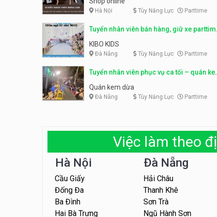
Shop online
Hà Nội
Tùy Năng Lực
Parttime
Tuyển nhân viên bán hàng, giữ xe parttim
– Kibo Kid
KIBO KIDS
Đà Nẵng
Tùy Năng Lực
Parttime
Tuyển nhân viên phục vụ ca tối – quán k
dừa
Quán kem dừa
Đà Nẵng
Tùy Năng Lực
Parttime
Việc làm theo đị
Hà Nội
Đà Nẵng
Cầu Giấy
Hải Châu
Đống Đa
Thanh Khê
Ba Đình
Sơn Trà
Hai Bà Trưng
Ngũ Hành Sơn