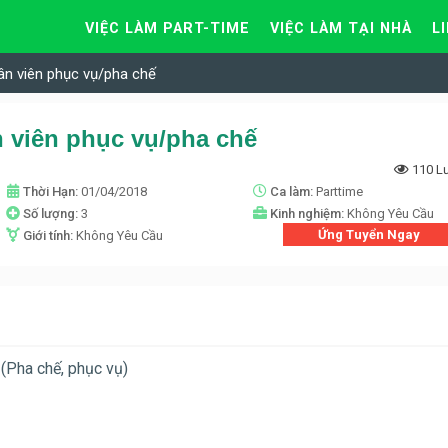
VIỆC LÀM PART-TIME
VIỆC LÀM TẠI NHÀ
L
ân viên phục vụ/pha chế
n viên phục vụ/pha chế
110 L
Thời Hạn:
01/04/2018
Ca làm:
Parttime
Số lượng:
3
Kinh nghiệm:
Không Yêu Cầu
Ứng Tuyển Ngay
Giới tính:
Không Yêu Cầu
 (Pha chế, phục vụ)