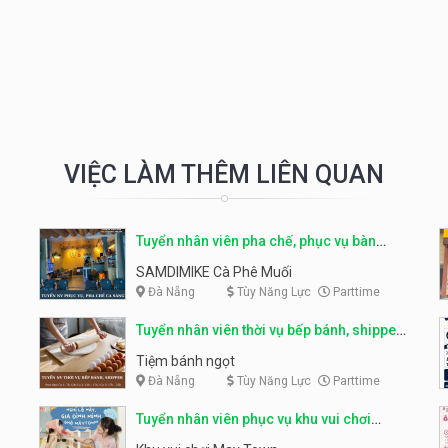
VIỆC LÀM THÊM LIÊN QUAN
Tuyển nhân viên pha chế, phục vụ bàn
parttime
SAMDIMIKE Cà Phê Muối
Đà Nẵng
Tùy Năng Lực
Parttime
Tuyển nhân viên thời vụ bếp bánh, shipper
parttime
Tiệm bánh ngọt
Đà Nẵng
Tùy Năng Lực
Parttime
Tuyển nhân viên phục vụ khu vui chơi
parttime linh động