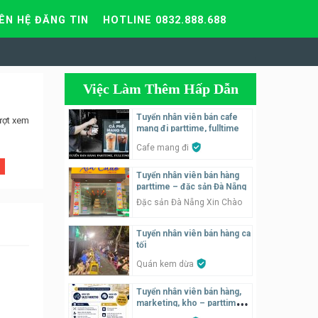
IÊN HỆ ĐĂNG TIN
HOTLINE 0832.888.688
Việc Làm Thêm Hấp Dẫn
Tuyển nhân viên bán cafe
ượt xem
mang đi parttime, fulltime
Cafe mang đi
Tuyển nhân viên bán hàng
parttime – đặc sản Đà Nẵng
Đặc sản Đà Nẵng Xin Chào
Tuyển nhân viên bán hàng ca
tối
Quán kem dừa
Tuyển nhân viên bán hàng,
marketing, kho – parttime,
fulltime