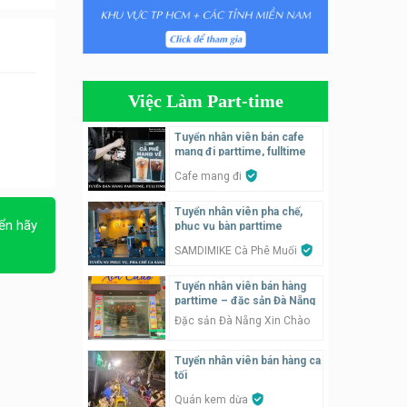
Tuyển nhân viên phụ quán ăn
– hỗ trợ ăn ở
Quán bánh đa cua
Việc Làm Part-time
Tuyển nhân viên bán hàng
parttime
Tuyển nhân viên bán cafe
mang đi parttime, fulltime
GÀ GÔ FASTFOOD
Cafe mang đi
Tuyển nhân viên bán hàng
Tuyển nhân viên pha chế,
parttime
ển hãy
phục vụ bàn parttime
Húp Tea
SAMDIMIKE Cà Phê Muối
Tuyển nhân viên pha chế
Tuyển nhân viên bán hàng
tiệm trà sữa
parttime – đặc sản Đà Nẵng
TRÀ SỮA THÁI LAN
Đặc sản Đà Nẵng Xin Chào
SONGKRAN
Tuyển nhân viên bán hàng ca
Tuyển nhân viên tư vấn bán
tối
hàng tiệm bánh ngọt
Quán kem dừa
Tiệm bánh ngọt