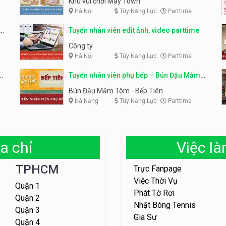
Khu vui chơi May Town
Hà Nội
Tùy Năng Lực
Parttime
e
Tuyển nhân viên edit ảnh, video parttime
Công ty
Hà Nội
Tùy Năng Lực
Parttime
em
Tuyển nhân viên phụ bếp – Bún Đậu Mắm
Tôm – Bếp Tiên
Bún Đậu Mắm Tôm - Bếp Tiên
Đà Nẵng
Tùy Năng Lực
Parttime
a chỉ
Việc l
TPHCM
Trực Fanpage
Việc Thời Vụ
Quận 1
Phát Tờ Rơi
Quận 2
Nhặt Bóng Tennis
Quận 3
Gia Sư
Quận 4