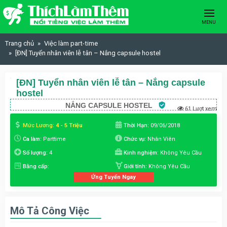
Skip to content
MENU
Trang chủ
Việc làm part-time
[ĐN] Tuyển nhân viên lễ tân – Nắng capsule hostel
[ĐN] Tuyển nhân viên lễ tân – Nắng capsule
hostel
NẮNG CAPSULE HOSTEL
61 Lượt xem
Mức Lương:
4 - 5 Triệu
Thời Hạn:
09/06/2018
Ca làm:
Parttime
Chức vụ:
Nhân Viên
Số lượng:
4
Kinh nghiệm:
Không Yêu Cầu
Bằng cấp:
Giới tính:
Không Yêu Cầu
Ứng Tuyển Ngay
Mô Tả Công Việc