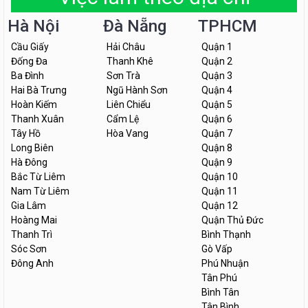
Hà Nội
Đà Nẵng
TPHCM
Cầu Giấy
Hải Châu
Quận 1
Đống Đa
Thanh Khê
Quận 2
Ba Đình
Sơn Trà
Quận 3
Hai Bà Trưng
Ngũ Hành Sơn
Quận 4
Hoàn Kiếm
Liên Chiểu
Quận 5
Thanh Xuân
Cẩm Lệ
Quận 6
Tây Hồ
Hòa Vang
Quận 7
Long Biên
Quận 8
Hà Đông
Quận 9
Bắc Từ Liêm
Quận 10
Nam Từ Liêm
Quận 11
Gia Lâm
Quận 12
Hoàng Mai
Quận Thủ Đức
Thanh Trì
Bình Thạnh
Sóc Sơn
Gò Vấp
Đông Anh
Phú Nhuận
Tân Phú
Bình Tân
Tân Bình