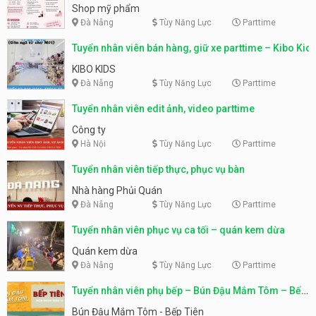
Shop mỹ phẩm
Đà Nẵng
Tùy Năng Lực
Parttime
Tuyển nhân viên bán hàng, giữ xe parttime – Kibo Kid
KIBO KIDS
Đà Nẵng
Tùy Năng Lực
Parttime
Tuyển nhân viên edit ảnh, video parttime
Công ty
Hà Nội
Tùy Năng Lực
Parttime
Tuyển nhân viên tiếp thực, phục vụ bàn
Nhà hàng Phủi Quán
Đà Nẵng
Tùy Năng Lực
Parttime
Tuyển nhân viên phục vụ ca tối – quán kem dừa
Quán kem dừa
Đà Nẵng
Tùy Năng Lực
Parttime
Tuyển nhân viên phụ bếp – Bún Đậu Mắm Tôm – Bếp
Tiên
Bún Đậu Mắm Tôm - Bếp Tiên