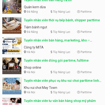
Quán kem dừa
Đà Nẵng
Tùy Năng Lực
Parttime
Tuyển nhân viên thời vụ bếp bánh, shipper parttime
Tiệm bánh ngọt
Đà Nẵng
Tùy Năng Lực
Parttime
Tuyển nhân viên bán hàng, marketing, kho –
parttime, fulltime
Công ty MITA
Hà Nội
Tùy Năng Lực
Parttime
Tuyển nhân viên đóng gói partime, fulltime
Shop online
Hà Nội
Tùy Năng Lực
Parttime
Tuyển nhân viên phục vụ khu vui chơi parttime linh
động
Khu vui chơi May Town
Hà Nội
Tùy Năng Lực
Parttime
Tuyển nhân viên tư vấn bán hàng shop mỹ phẩm