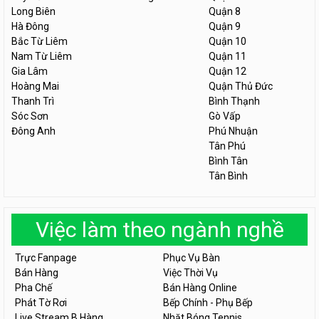
Long Biên
Quận 8
Hà Đông
Quận 9
Bắc Từ Liêm
Quận 10
Nam Từ Liêm
Quận 11
Gia Lâm
Quận 12
Hoàng Mai
Quận Thủ Đức
Thanh Trì
Bình Thạnh
Sóc Sơn
Gò Vấp
Đông Anh
Phú Nhuận
Tân Phú
Bình Tân
Tân Bình
Việc làm theo ngành nghề
Trực Fanpage
Phục Vụ Bàn
Bán Hàng
Việc Thời Vụ
Pha Chế
Bán Hàng Online
Phát Tờ Rơi
Bếp Chính - Phụ Bếp
Live Stream B.Hàng
Nhặt Bóng Tennis