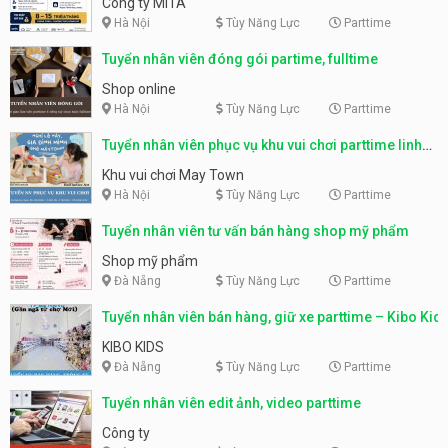
Công ty MITA
Hà Nội
Tùy Năng Lực
Parttime
Tuyển nhân viên đóng gói partime, fulltime
Shop online
Hà Nội
Tùy Năng Lực
Parttime
Tuyển nhân viên phục vụ khu vui chơi parttime linh
động
Khu vui chơi May Town
Hà Nội
Tùy Năng Lực
Parttime
Tuyển nhân viên tư vấn bán hàng shop mỹ phẩm
Shop mỹ phẩm
Đà Nẵng
Tùy Năng Lực
Parttime
Tuyển nhân viên bán hàng, giữ xe parttime – Kibo Kid
KIBO KIDS
Đà Nẵng
Tùy Năng Lực
Parttime
Tuyển nhân viên edit ảnh, video parttime
Công ty