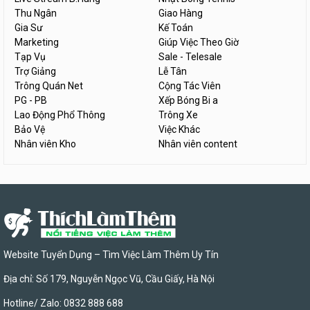
Thu Ngân
Giao Hàng
Gia Sư
Kế Toán
Marketing
Giúp Việc Theo Giờ
Tạp Vụ
Sale - Telesale
Trợ Giảng
Lễ Tân
Trông Quán Net
Cộng Tác Viên
PG - PB
Xếp Bóng Bi a
Lao Động Phổ Thông
Trông Xe
Bảo Vệ
Việc Khác
Nhân viên Kho
Nhân viên content
Website Tuyển Dụng – Tìm Việc Làm Thêm Uy Tín
Địa chỉ: Số 179, Nguyễn Ngọc Vũ, Cầu Giấy, Hà Nội
Hotline/ Zalo: 0832 888 688