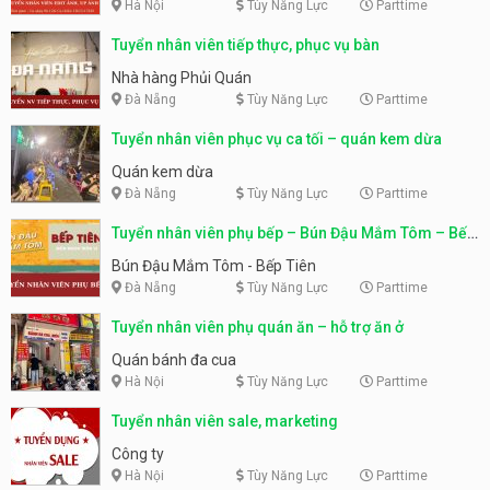
Hà Nội
Tùy Năng Lực
Parttime
Tuyển nhân viên tiếp thực, phục vụ bàn
Nhà hàng Phủi Quán
Đà Nẵng
Tùy Năng Lực
Parttime
Tuyển nhân viên phục vụ ca tối – quán kem dừa
Quán kem dừa
Đà Nẵng
Tùy Năng Lực
Parttime
Tuyển nhân viên phụ bếp – Bún Đậu Mắm Tôm – Bếp
Tiên
Bún Đậu Mắm Tôm - Bếp Tiên
Đà Nẵng
Tùy Năng Lực
Parttime
Tuyển nhân viên phụ quán ăn – hỗ trợ ăn ở
Quán bánh đa cua
Hà Nội
Tùy Năng Lực
Parttime
Tuyển nhân viên sale, marketing
Công ty
Hà Nội
Tùy Năng Lực
Parttime