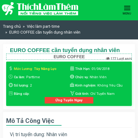
Skip to content
MENU
Trang chủ
Việc làm part-time
EURO COFFEE cần tuyển dụng nhân viên
EURO COFFEE cần tuyển dụng nhân viên
EURO COFFEE
177 Lượt xem
Mức Lương:
Tùy Năng Lực
Thời Hạn:
01/04/2018
Ca làm:
Parttime
Chức vụ:
Nhân Viên
Số lượng:
2
Kinh nghiệm:
Không Yêu Cầu
Bằng cấp:
Giới tính:
Chỉ Tuyển Nam
Ứng Tuyển Ngay
Mô Tả Công Việc
Vị trí tuyển dung: Nhân viên