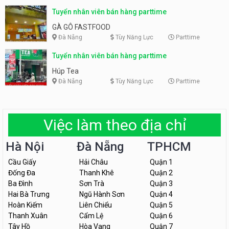
Tuyển nhân viên bán hàng parttime
GÀ GÔ FASTFOOD
Đà Nẵng
Tùy Năng Lực
Parttime
Tuyển nhân viên bán hàng parttime
Húp Tea
Đà Nẵng
Tùy Năng Lực
Parttime
Việc làm theo địa chỉ
Hà Nội
Đà Nẵng
TPHCM
Cầu Giấy
Hải Châu
Quận 1
Đống Đa
Thanh Khê
Quận 2
Ba Đình
Sơn Trà
Quận 3
Hai Bà Trưng
Ngũ Hành Sơn
Quận 4
Hoàn Kiếm
Liên Chiểu
Quận 5
Thanh Xuân
Cẩm Lệ
Quận 6
Tây Hồ
Hòa Vang
Quận 7