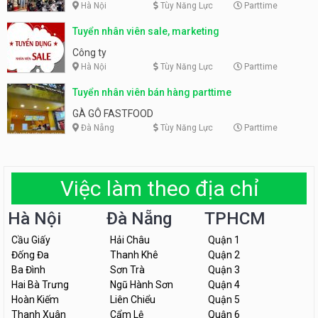
Hà Nội
Tùy Năng Lực
Parttime
Tuyển nhân viên sale, marketing
Công ty
Hà Nội
Tùy Năng Lực
Parttime
Tuyển nhân viên bán hàng parttime
GÀ GÔ FASTFOOD
Đà Nẵng
Tùy Năng Lực
Parttime
Việc làm theo địa chỉ
Hà Nội
Đà Nẵng
TPHCM
Cầu Giấy
Hải Châu
Quận 1
Đống Đa
Thanh Khê
Quận 2
Ba Đình
Sơn Trà
Quận 3
Hai Bà Trưng
Ngũ Hành Sơn
Quận 4
Hoàn Kiếm
Liên Chiểu
Quận 5
Thanh Xuân
Cẩm Lệ
Quận 6