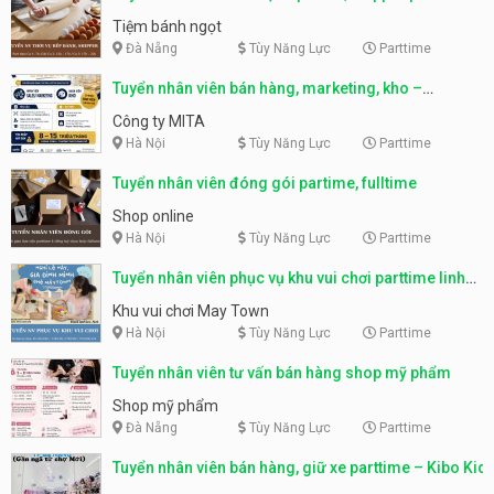
Tiệm bánh ngọt
Đà Nẵng
Tùy Năng Lực
Parttime
Tuyển nhân viên bán hàng, marketing, kho –
parttime, fulltime
Công ty MITA
Hà Nội
Tùy Năng Lực
Parttime
Tuyển nhân viên đóng gói partime, fulltime
Shop online
Hà Nội
Tùy Năng Lực
Parttime
Tuyển nhân viên phục vụ khu vui chơi parttime linh
động
Khu vui chơi May Town
Hà Nội
Tùy Năng Lực
Parttime
Tuyển nhân viên tư vấn bán hàng shop mỹ phẩm
Shop mỹ phẩm
Đà Nẵng
Tùy Năng Lực
Parttime
Tuyển nhân viên bán hàng, giữ xe parttime – Kibo Kid