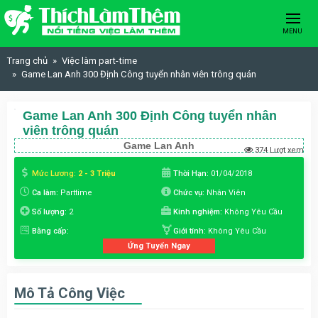
Skip to content
MENU
Trang chủ
Việc làm part-time
Game Lan Anh 300 Định Công tuyển nhân viên trông quán
Game Lan Anh 300 Định Công tuyển nhân
viên trông quán
Game Lan Anh
374 Lượt xem
Mức Lương:
2 - 3 Triệu
Thời Hạn:
01/04/2018
Ca làm:
Parttime
Chức vụ:
Nhân Viên
Số lượng:
2
Kinh nghiệm:
Không Yêu Cầu
Bằng cấp:
Giới tính:
Không Yêu Cầu
Ứng Tuyển Ngay
Mô Tả Công Việc