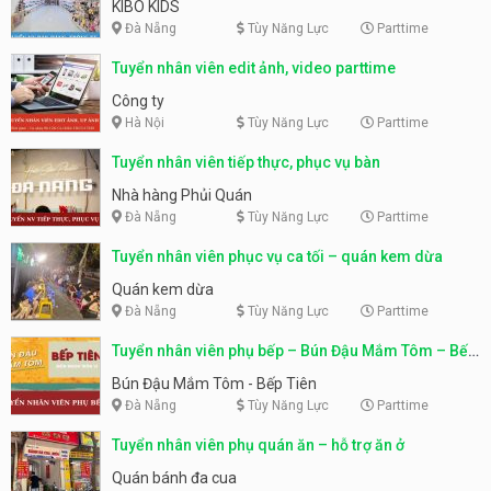
KIBO KIDS
Đà Nẵng
Tùy Năng Lực
Parttime
Tuyển nhân viên edit ảnh, video parttime
Công ty
Hà Nội
Tùy Năng Lực
Parttime
Tuyển nhân viên tiếp thực, phục vụ bàn
Nhà hàng Phủi Quán
Đà Nẵng
Tùy Năng Lực
Parttime
Tuyển nhân viên phục vụ ca tối – quán kem dừa
Quán kem dừa
Đà Nẵng
Tùy Năng Lực
Parttime
Tuyển nhân viên phụ bếp – Bún Đậu Mắm Tôm – Bếp
Tiên
Bún Đậu Mắm Tôm - Bếp Tiên
Đà Nẵng
Tùy Năng Lực
Parttime
Tuyển nhân viên phụ quán ăn – hỗ trợ ăn ở
Quán bánh đa cua