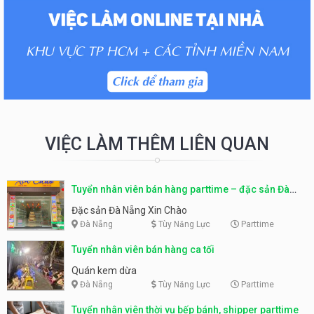
VIỆC LÀM THÊM LIÊN QUAN
Tuyển nhân viên bán hàng parttime – đặc sản Đà
Nẵng
Đặc sản Đà Nẵng Xin Chào
Đà Nẵng
Tùy Năng Lực
Parttime
Tuyển nhân viên bán hàng ca tối
Quán kem dừa
Đà Nẵng
Tùy Năng Lực
Parttime
Tuyển nhân viên thời vụ bếp bánh, shipper parttime