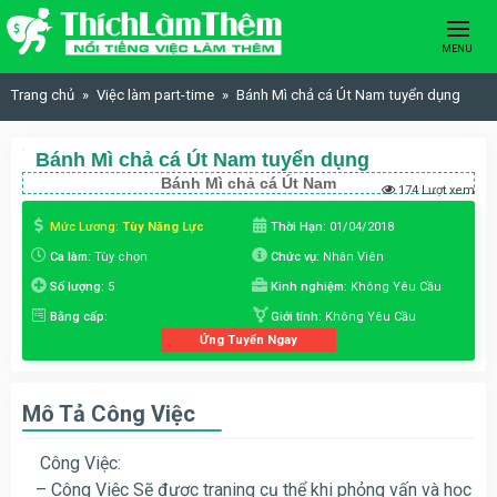
Skip to content
MENU
Trang chủ
Việc làm part-time
Bánh Mì chả cá Út Nam tuyển dụng
Bánh Mì chả cá Út Nam tuyển dụng
Bánh Mì chả cá Út Nam
174 Lượt xem
Mức Lương:
Tùy Năng Lực
Thời Hạn:
01/04/2018
Ca làm:
Tùy chọn
Chức vụ:
Nhân Viên
Số lượng:
5
Kinh nghiệm:
Không Yêu Cầu
Bằng cấp:
Giới tính:
Không Yêu Cầu
Ứng Tuyển Ngay
Mô Tả Công Việc
Công Việc:
– Công Việc Sẽ được traning cụ thể khi phỏng vấn và học