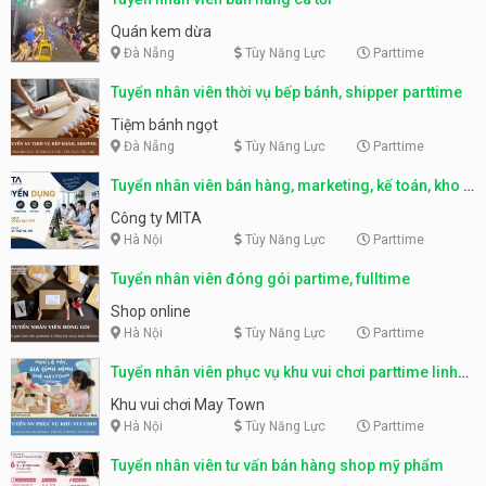
Quán kem dừa
Đà Nẵng
Tùy Năng Lực
Parttime
Tuyển nhân viên thời vụ bếp bánh, shipper parttime
Tiệm bánh ngọt
Đà Nẵng
Tùy Năng Lực
Parttime
Tuyển nhân viên bán hàng, marketing, kế toán, kho –
parttime, fulltime
Công ty MITA
Hà Nội
Tùy Năng Lực
Parttime
Tuyển nhân viên đóng gói partime, fulltime
Shop online
Hà Nội
Tùy Năng Lực
Parttime
Tuyển nhân viên phục vụ khu vui chơi parttime linh
động
Khu vui chơi May Town
Hà Nội
Tùy Năng Lực
Parttime
Tuyển nhân viên tư vấn bán hàng shop mỹ phẩm