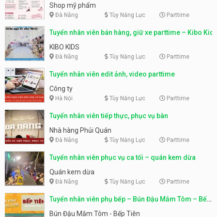
Shop mỹ phẩm
Đà Nẵng
Tùy Năng Lực
Parttime
Tuyển nhân viên bán hàng, giữ xe parttime – Kibo Kid
KIBO KIDS
Đà Nẵng
Tùy Năng Lực
Parttime
Tuyển nhân viên edit ảnh, video parttime
Công ty
Hà Nội
Tùy Năng Lực
Parttime
Tuyển nhân viên tiếp thực, phục vụ bàn
Nhà hàng Phủi Quán
Đà Nẵng
Tùy Năng Lực
Parttime
Tuyển nhân viên phục vụ ca tối – quán kem dừa
Quán kem dừa
Đà Nẵng
Tùy Năng Lực
Parttime
Tuyển nhân viên phụ bếp – Bún Đậu Mắm Tôm – Bếp
Tiên
Bún Đậu Mắm Tôm - Bếp Tiên