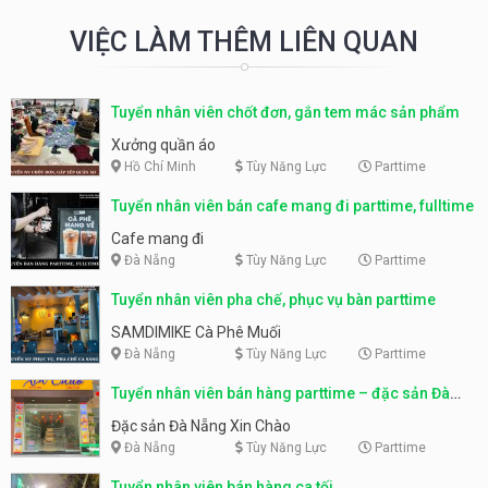
VIỆC LÀM THÊM LIÊN QUAN
Tuyển nhân viên chốt đơn, gắn tem mác sản phẩm
Xưởng quần áo
Hồ Chí Minh
Tùy Năng Lực
Parttime
Tuyển nhân viên bán cafe mang đi parttime, fulltime
Cafe mang đi
Đà Nẵng
Tùy Năng Lực
Parttime
Tuyển nhân viên pha chế, phục vụ bàn parttime
SAMDIMIKE Cà Phê Muối
Đà Nẵng
Tùy Năng Lực
Parttime
Tuyển nhân viên bán hàng parttime – đặc sản Đà
Nẵng
Đặc sản Đà Nẵng Xin Chào
Đà Nẵng
Tùy Năng Lực
Parttime
Tuyển nhân viên bán hàng ca tối