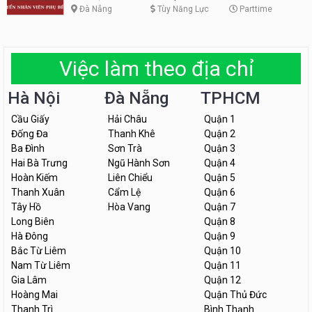
Đà Nẵng
Tùy Năng Lực
Parttime
Việc làm theo địa chỉ
Hà Nội
Đà Nẵng
TPHCM
Cầu Giấy
Hải Châu
Quận 1
Đống Đa
Thanh Khê
Quận 2
Ba Đình
Sơn Trà
Quận 3
Hai Bà Trưng
Ngũ Hành Sơn
Quận 4
Hoàn Kiếm
Liên Chiểu
Quận 5
Thanh Xuân
Cẩm Lệ
Quận 6
Tây Hồ
Hòa Vang
Quận 7
Long Biên
Quận 8
Hà Đông
Quận 9
Bắc Từ Liêm
Quận 10
Nam Từ Liêm
Quận 11
Gia Lâm
Quận 12
Hoàng Mai
Quận Thủ Đức
Thanh Trì
Bình Thạnh