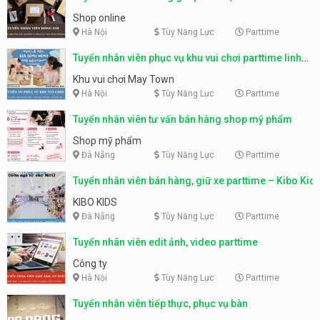
Shop online
Hà Nội
Tùy Năng Lực
Parttime
Tuyển nhân viên phục vụ khu vui chơi parttime linh
động
Khu vui chơi May Town
Hà Nội
Tùy Năng Lực
Parttime
Tuyển nhân viên tư vấn bán hàng shop mỹ phẩm
Shop mỹ phẩm
Đà Nẵng
Tùy Năng Lực
Parttime
Tuyển nhân viên bán hàng, giữ xe parttime – Kibo Kid
KIBO KIDS
Đà Nẵng
Tùy Năng Lực
Parttime
Tuyển nhân viên edit ảnh, video parttime
Công ty
Hà Nội
Tùy Năng Lực
Parttime
Tuyển nhân viên tiếp thực, phục vụ bàn