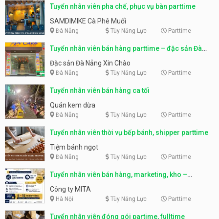
Tuyển nhân viên pha chế, phục vụ bàn parttime
SAMDIMIKE Cà Phê Muối
Đà Nẵng
Tùy Năng Lực
Parttime
Tuyển nhân viên bán hàng parttime – đặc sản Đà
Nẵng
Đặc sản Đà Nẵng Xin Chào
Đà Nẵng
Tùy Năng Lực
Parttime
Tuyển nhân viên bán hàng ca tối
Quán kem dừa
Đà Nẵng
Tùy Năng Lực
Parttime
Tuyển nhân viên thời vụ bếp bánh, shipper parttime
Tiệm bánh ngọt
Đà Nẵng
Tùy Năng Lực
Parttime
Tuyển nhân viên bán hàng, marketing, kho –
parttime, fulltime
Công ty MITA
Hà Nội
Tùy Năng Lực
Parttime
Tuyển nhân viên đóng gói partime, fulltime