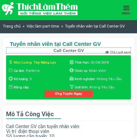
Skip to content
MENU
Trang chủ
Việc làm part-time
Tuyển nhân viên tại Call Center GV
Tuyển nhân viên tại Call Center GV
Call Center GV
216 Lượt xem
Mức Lương:
Tùy Năng Lực
Thời Hạn:
01/04/2018
Ca làm:
Parttime
Chức vụ:
Nhân Viên
Số lượng:
5
Kinh nghiệm:
Không Yêu Cầu
Bằng cấp:
Giới tính:
Không Yêu Cầu
Ứng Tuyển Ngay
Mô Tả Công Việc
Call Center GV cần tuyển nhân viên:
Vị trí: điện thoại viên
Số lượng cần tuyển: 10