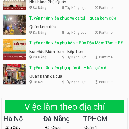
Nhà hàng Phủi Quán
Đà Nẵng
Tùy Năng Lực
Parttime
Tuyển nhân viên phục vụ ca tối – quán kem dừa
Quán kem dừa
Đà Nẵng
Tùy Năng Lực
Parttime
Tuyển nhân viên phụ bếp – Bún Đậu Mắm Tôm – Bếp
Tiên
Bún Đậu Mắm Tôm - Bếp Tiên
Đà Nẵng
Tùy Năng Lực
Parttime
Tuyển nhân viên phụ quán ăn – hỗ trợ ăn ở
Quán bánh đa cua
Hà Nội
Tùy Năng Lực
Parttime
Việc làm theo địa chỉ
Hà Nội
Đà Nẵng
TPHCM
Cầu Giấy
Hải Châu
Quận 1