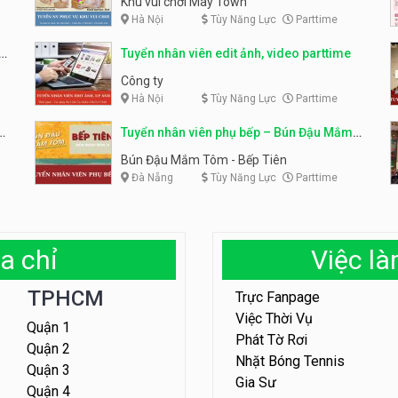
Khu vui chơi May Town
Hà Nội
Tùy Năng Lực
Parttime
e
Tuyển nhân viên edit ảnh, video parttime
Công ty
Hà Nội
Tùy Năng Lực
Parttime
em
Tuyển nhân viên phụ bếp – Bún Đậu Mắm
Tôm – Bếp Tiên
Bún Đậu Mắm Tôm - Bếp Tiên
Đà Nẵng
Tùy Năng Lực
Parttime
a chỉ
Việc l
TPHCM
Trực Fanpage
Việc Thời Vụ
Quận 1
Phát Tờ Rơi
Quận 2
Nhặt Bóng Tennis
Quận 3
Gia Sư
Quận 4