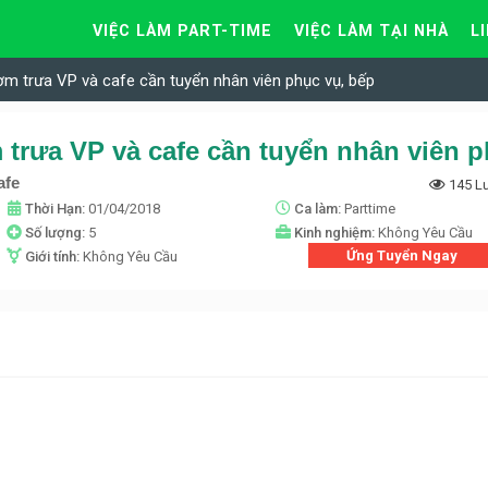
VIỆC LÀM PART-TIME
VIỆC LÀM TẠI NHÀ
L
m trưa VP và cafe cần tuyển nhân viên phục vụ, bếp
afe
145 L
Thời Hạn:
01/04/2018
Ca làm:
Parttime
Số lượng:
5
Kinh nghiệm:
Không Yêu Cầu
Ứng Tuyển Ngay
Giới tính:
Không Yêu Cầu