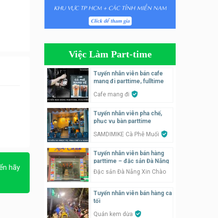
Tuyển nhân viên phụ quán ăn
– hỗ trợ ăn ở
Quán bánh đa cua
Việc Làm Part-time
Tuyển nhân viên bán hàng
parttime
Tuyển nhân viên bán cafe
mang đi parttime, fulltime
GÀ GÔ FASTFOOD
Cafe mang đi
Tuyển nhân viên bán hàng
Tuyển nhân viên pha chế,
parttime
phục vụ bàn parttime
Húp Tea
SAMDIMIKE Cà Phê Muối
Tuyển nhân viên pha chế
Tuyển nhân viên bán hàng
tiệm trà sữa
parttime – đặc sản Đà Nẵng
ển hãy
TRÀ SỮA THÁI LAN
Đặc sản Đà Nẵng Xin Chào
SONGKRAN
Tuyển nhân viên bán hàng ca
Tuyển nhân viên tư vấn bán
tối
hàng tiệm bánh ngọt
Quán kem dừa
Tiệm bánh ngọt