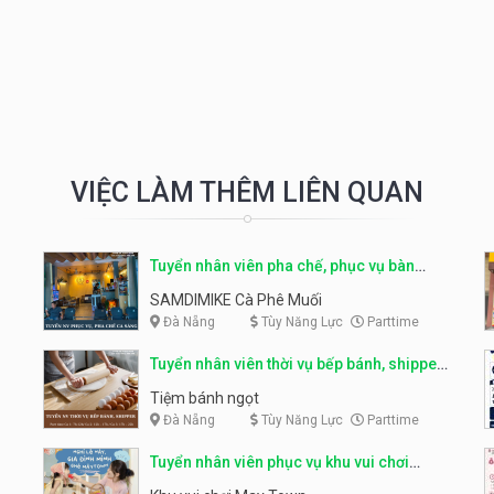
VIỆC LÀM THÊM LIÊN QUAN
Tuyển nhân viên pha chế, phục vụ bàn
parttime
SAMDIMIKE Cà Phê Muối
Đà Nẵng
Tùy Năng Lực
Parttime
Tuyển nhân viên thời vụ bếp bánh, shipper
parttime
Tiệm bánh ngọt
Đà Nẵng
Tùy Năng Lực
Parttime
Tuyển nhân viên phục vụ khu vui chơi
parttime linh động