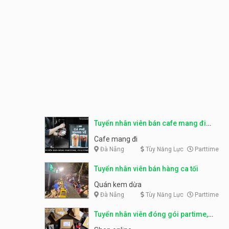
Tuyển nhân viên bán cafe mang đi
parttime, fulltime
Cafe mang đi
Đà Nẵng
Tùy Năng Lực
Parttime
Tuyển nhân viên bán hàng ca tối
Quán kem dừa
Đà Nẵng
Tùy Năng Lực
Parttime
Tuyển nhân viên đóng gói partime,
fulltime