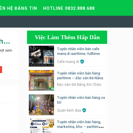
IÊN HỆ ĐĂNG TIN
HOTLINE 0832.888.688
Việc Làm Thêm Hấp Dẫn
Coffee nhà hàng cơm trưa VP và cafe cần tuyển nhân viên phục vụ, bếp
Tuyển nhân viên bán cafe
ượt xem
mang đi parttime, fulltime
Cafe mang đi
Tuyển nhân viên bán hàng
parttime – đặc sản Đà Nẵng
Đặc sản Đà Nẵng Xin Chào
Tuyển nhân viên bán hàng ca
tối
Quán kem dừa
Tuyển nhân viên bán hàng,
marketing, kho – parttime,
fulltime