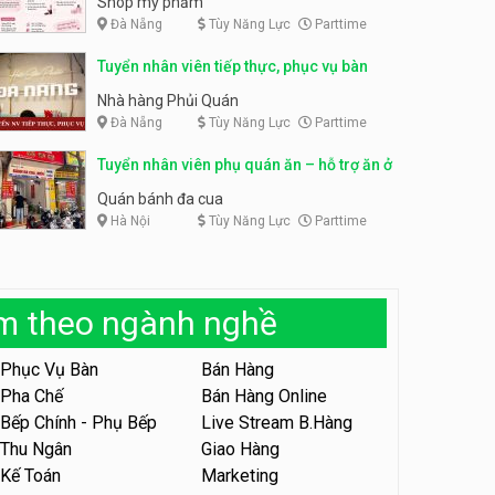
Shop mỹ phẩm
Đà Nẵng
Tùy Năng Lực
Parttime
Tuyển nhân viên bán hàng,
giữ xe parttime – Kibo Kid
Tuyển nhân viên content,
Tuyển nhân viên tiếp thực, phục vụ bàn
trực page, thu ngân parttime
KIBO KIDS
lương cao
GRAVI ESCAPE ROOM
Nhà hàng Phủi Quán
Đà Nẵng
Tùy Năng Lực
Parttime
Tuyển nhân viên edit ảnh,
video parttime
Tuyển nhân viên phụ quán ăn – hỗ trợ ăn ở
Công ty
Quán bánh đa cua
Hà Nội
Tùy Năng Lực
Parttime
Tuyển nhân viên tiếp thực,
phục vụ bàn
Nhà hàng Phủi Quán
àm theo ngành nghề
Tuyển nhân viên phục vụ ca
tối – quán kem dừa
Phục Vụ Bàn
Bán Hàng
Quán kem dừa
Pha Chế
Bán Hàng Online
Bếp Chính - Phụ Bếp
Live Stream B.Hàng
Tuyển nhân viên phụ bếp –
Bún Đậu Mắm Tôm – Bếp
Thu Ngân
Giao Hàng
Tiên
Bún Đậu Mắm Tôm - Bếp Tiên
Kế Toán
Marketing