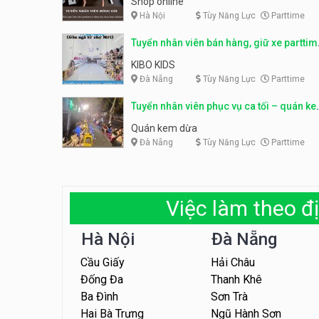
Shop online
Hà Nội
Tùy Năng Lực
Parttime
Tuyển nhân viên bán hàng, giữ xe parttim
– Kibo Kid
KIBO KIDS
Đà Nẵng
Tùy Năng Lực
Parttime
Tuyển nhân viên phục vụ ca tối – quán k
dừa
Quán kem dừa
Đà Nẵng
Tùy Năng Lực
Parttime
Việc làm theo đị
Hà Nội
Đà Nẵng
Cầu Giấy
Hải Châu
Đống Đa
Thanh Khê
Ba Đình
Sơn Trà
Hai Bà Trưng
Ngũ Hành Sơn