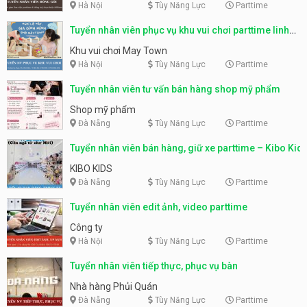
Hà Nội
Tùy Năng Lực
Parttime
Tuyển nhân viên phục vụ khu vui chơi parttime linh
động
Khu vui chơi May Town
Hà Nội
Tùy Năng Lực
Parttime
Tuyển nhân viên tư vấn bán hàng shop mỹ phẩm
Shop mỹ phẩm
Đà Nẵng
Tùy Năng Lực
Parttime
Tuyển nhân viên bán hàng, giữ xe parttime – Kibo Kid
KIBO KIDS
Đà Nẵng
Tùy Năng Lực
Parttime
Tuyển nhân viên edit ảnh, video parttime
Công ty
Hà Nội
Tùy Năng Lực
Parttime
Tuyển nhân viên tiếp thực, phục vụ bàn
Nhà hàng Phủi Quán
Đà Nẵng
Tùy Năng Lực
Parttime