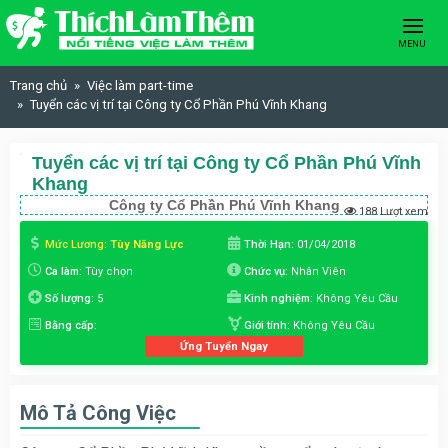
Skip to content
MENU
Trang chủ
Việc làm part-time
Tuyển các vị trí tại Công ty Cổ Phần Phú Vĩnh Khang
Tuyển các vị trí tại Công ty Cổ Phần Phú Vĩnh
Khang
Công ty Cổ Phần Phú Vĩnh Khang
188 Lượt xem
Mức Lương:
Tùy Năng Lực
Thời Hạn:
01/04/2018
Ca làm:
Tùy chọn
Chức vụ:
Nhân Viên
Số lượng:
5
Kinh nghiệm:
Không Yêu Cầu
Bằng cấp:
Giới tính:
Không Yêu Cầu
Ứng Tuyển Ngay
Mô Tả Công Việc