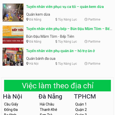
Tuyển nhân viên phục vụ ca tối – quán kem dừa
Quán kem dừa
Đà Nẵng
Tùy Năng Lực
Parttime
Tuyển nhân viên phụ bếp – Bún Đậu Mắm Tôm – Bếp
Tiên
Bún Đậu Mắm Tôm - Bếp Tiên
Đà Nẵng
Tùy Năng Lực
Parttime
Tuyển nhân viên phụ quán ăn – hỗ trợ ăn ở
Quán bánh đa cua
Hà Nội
Tùy Năng Lực
Parttime
Việc làm theo địa chỉ
Hà Nội
Đà Nẵng
TPHCM
Cầu Giấy
Hải Châu
Quận 1
Đống Đa
Thanh Khê
Quận 2