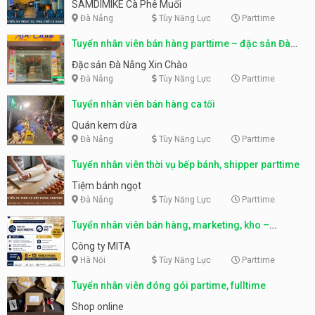
SAMDIMIKE Cà Phê Muối
Đà Nẵng
Tùy Năng Lực
Parttime
Tuyển nhân viên bán hàng parttime – đặc sản Đà
Nẵng
Đặc sản Đà Nẵng Xin Chào
Đà Nẵng
Tùy Năng Lực
Parttime
Tuyển nhân viên bán hàng ca tối
Quán kem dừa
Đà Nẵng
Tùy Năng Lực
Parttime
Tuyển nhân viên thời vụ bếp bánh, shipper parttime
Tiệm bánh ngọt
Đà Nẵng
Tùy Năng Lực
Parttime
Tuyển nhân viên bán hàng, marketing, kho –
parttime, fulltime
Công ty MITA
Hà Nội
Tùy Năng Lực
Parttime
Tuyển nhân viên đóng gói partime, fulltime
Shop online