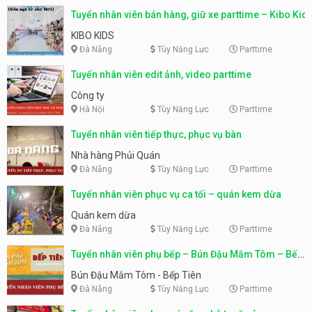
Tuyển nhân viên bán hàng, giữ xe parttime – Kibo Kid
KIBO KIDS
Đà Nẵng
Tùy Năng Lực
Parttime
Tuyển nhân viên edit ảnh, video parttime
Công ty
Hà Nội
Tùy Năng Lực
Parttime
Tuyển nhân viên tiếp thực, phục vụ bàn
Nhà hàng Phủi Quán
Đà Nẵng
Tùy Năng Lực
Parttime
Tuyển nhân viên phục vụ ca tối – quán kem dừa
Quán kem dừa
Đà Nẵng
Tùy Năng Lực
Parttime
Tuyển nhân viên phụ bếp – Bún Đậu Mắm Tôm – Bếp
Tiên
Bún Đậu Mắm Tôm - Bếp Tiên
Đà Nẵng
Tùy Năng Lực
Parttime