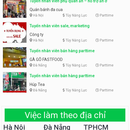
Tuyển nhân viên phụ quán ăn – hỗ trợ ăn ở
Quán bánh đa cua
Hà Nội
Tùy Năng Lực
Parttime
Tuyển nhân viên sale, marketing
Công ty
Hà Nội
Tùy Năng Lực
Parttime
Tuyển nhân viên bán hàng parttime
GÀ GÔ FASTFOOD
Đà Nẵng
Tùy Năng Lực
Parttime
Tuyển nhân viên bán hàng parttime
Húp Tea
Đà Nẵng
Tùy Năng Lực
Parttime
Việc làm theo địa chỉ
Hà Nội
Đà Nẵng
TPHCM