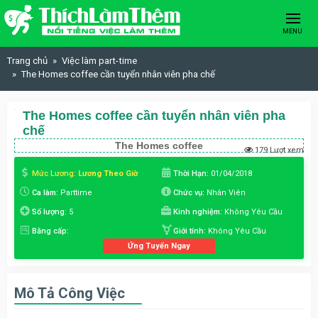
Skip to content
MENU
Trang chủ
Việc làm part-time
The Homes coffee cần tuyển nhân viên pha chế
The Homes coffee cần tuyển nhân viên pha
chế
The Homes coffee
179 Lượt xem
Mức Lương:
Lương Theo Giờ
Thời Hạn:
01/04/2018
Ca làm:
Parttime
Chức vụ:
Nhân Viên
Số lượng:
5
Kinh nghiệm:
Không Yêu Cầu
Bằng cấp:
Giới tính:
Không Yêu Cầu
Ứng Tuyển Ngay
Mô Tả Công Việc