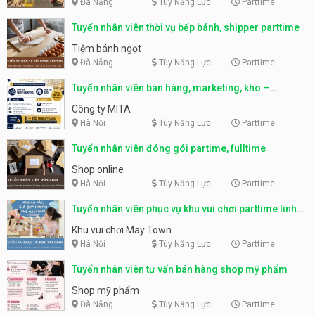
Đà Nẵng
Tùy Năng Lực
Parttime
Tuyển nhân viên thời vụ bếp bánh, shipper parttime
Tiệm bánh ngọt
Đà Nẵng
Tùy Năng Lực
Parttime
Tuyển nhân viên bán hàng, marketing, kho –
parttime, fulltime
Công ty MITA
Hà Nội
Tùy Năng Lực
Parttime
Tuyển nhân viên đóng gói partime, fulltime
Shop online
Hà Nội
Tùy Năng Lực
Parttime
Tuyển nhân viên phục vụ khu vui chơi parttime linh
động
Khu vui chơi May Town
Hà Nội
Tùy Năng Lực
Parttime
Tuyển nhân viên tư vấn bán hàng shop mỹ phẩm
Shop mỹ phẩm
Đà Nẵng
Tùy Năng Lực
Parttime