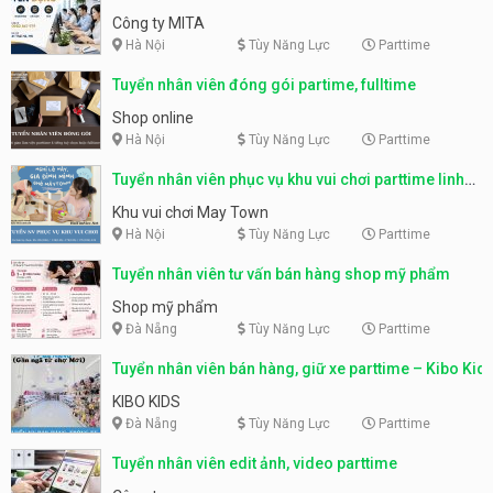
parttime, fulltime
Công ty MITA
Hà Nội
Tùy Năng Lực
Parttime
Tuyển nhân viên đóng gói partime, fulltime
Shop online
Hà Nội
Tùy Năng Lực
Parttime
Tuyển nhân viên phục vụ khu vui chơi parttime linh
động
Khu vui chơi May Town
Hà Nội
Tùy Năng Lực
Parttime
Tuyển nhân viên tư vấn bán hàng shop mỹ phẩm
Shop mỹ phẩm
Đà Nẵng
Tùy Năng Lực
Parttime
Tuyển nhân viên bán hàng, giữ xe parttime – Kibo Kid
KIBO KIDS
Đà Nẵng
Tùy Năng Lực
Parttime
Tuyển nhân viên edit ảnh, video parttime