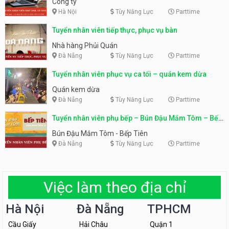
Công ty
Hà Nội
Tùy Năng Lực
Parttime
Tuyển nhân viên tiếp thực, phục vụ bàn
Nhà hàng Phủi Quán
Đà Nẵng
Tùy Năng Lực
Parttime
Tuyển nhân viên phục vụ ca tối – quán kem dừa
Quán kem dừa
Đà Nẵng
Tùy Năng Lực
Parttime
Tuyển nhân viên phụ bếp – Bún Đậu Mắm Tôm – Bếp
Tiên
Bún Đậu Mắm Tôm - Bếp Tiên
Đà Nẵng
Tùy Năng Lực
Parttime
Việc làm theo địa chỉ
Hà Nội
Đà Nẵng
TPHCM
Cầu Giấy
Hải Châu
Quận 1