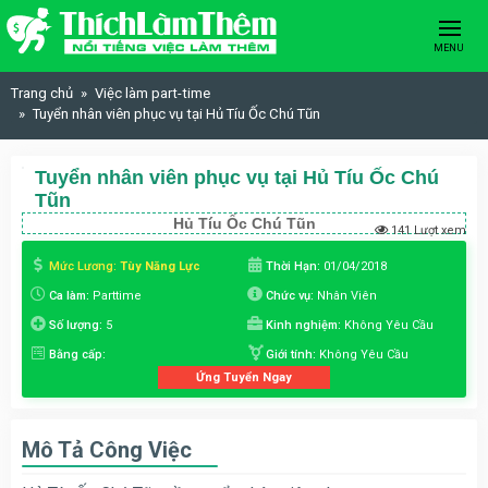
Skip to content
MENU
Trang chủ
Việc làm part-time
Tuyển nhân viên phục vụ tại Hủ Tíu Ốc Chú Tũn
Tuyển nhân viên phục vụ tại Hủ Tíu Ốc Chú
Tũn
Hủ Tíu Ốc Chú Tũn
141 Lượt xem
Mức Lương:
Tùy Năng Lực
Thời Hạn:
01/04/2018
Ca làm:
Parttime
Chức vụ:
Nhân Viên
Số lượng:
5
Kinh nghiệm:
Không Yêu Cầu
Bằng cấp:
Giới tính:
Không Yêu Cầu
Ứng Tuyển Ngay
Mô Tả Công Việc