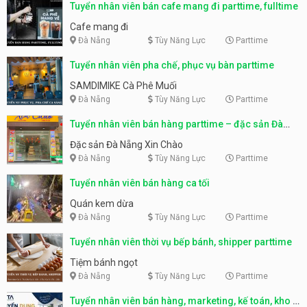
Tuyển nhân viên bán cafe mang đi parttime, fulltime
Cafe mang đi
Đà Nẵng
Tùy Năng Lực
Parttime
Tuyển nhân viên pha chế, phục vụ bàn parttime
SAMDIMIKE Cà Phê Muối
Đà Nẵng
Tùy Năng Lực
Parttime
Tuyển nhân viên bán hàng parttime – đặc sản Đà
Nẵng
Đặc sản Đà Nẵng Xin Chào
Đà Nẵng
Tùy Năng Lực
Parttime
Tuyển nhân viên bán hàng ca tối
Quán kem dừa
Đà Nẵng
Tùy Năng Lực
Parttime
Tuyển nhân viên thời vụ bếp bánh, shipper parttime
Tiệm bánh ngọt
Đà Nẵng
Tùy Năng Lực
Parttime
Tuyển nhân viên bán hàng, marketing, kế toán, kho –