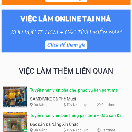
VIỆC LÀM THÊM LIÊN QUAN
Tuyển nhân viên pha chế, phục vụ bàn parttime
SAMDIMIKE Cà Phê Muối
Đà Nẵng
Tùy Năng Lực
Parttime
Tuyển nhân viên bán hàng parttime – đặc sản Đà
Nẵng
Đặc sản Đà Nẵng Xin Chào
Đà Nẵng
Tùy Năng Lực
Parttime