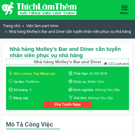
Skip to content
MENU
Trang chủ
Việc làm part-time
Nhà hàng Molley's Bar and Diner cần tuyển nhân viên phục vụ nhà hàng
Nhà hàng Molley's Bar and Diner cần tuyển
nhân viên phục vụ nhà hàng
Nhà hàng Molley's Bar and Diner
127 Lượt xem
Mức Lương:
Tùy Năng Lực
Thời Hạn:
01/04/2018
Ca làm:
Parttime
Chức vụ:
Nhân Viên
Số lượng:
3
Kinh nghiệm:
Không Yêu Cầu
Bằng cấp:
Giới tính:
Không Yêu Cầu
Ứng Tuyển Ngay
Mô Tả Công Việc