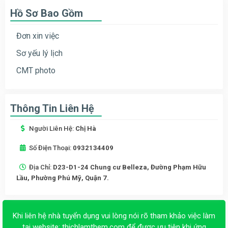
Hồ Sơ Bao Gồm
Đơn xin việc
Sơ yếu lý lịch
CMT photo
Thông Tin Liên Hệ
Người Liên Hệ:
Chị Hà
Số Điện Thoại:
0932134409
Địa Chỉ:
D23-D1-24 Chung cư Belleza, Đường Phạm Hữu
Lầu, Phường Phú Mỹ, Quận 7.
Khi liên hệ nhà tuyển dụng vui lòng nói rõ tham khảo việc làm
tại website:
thichlamthem.com
để được ưu tiên khi ứng