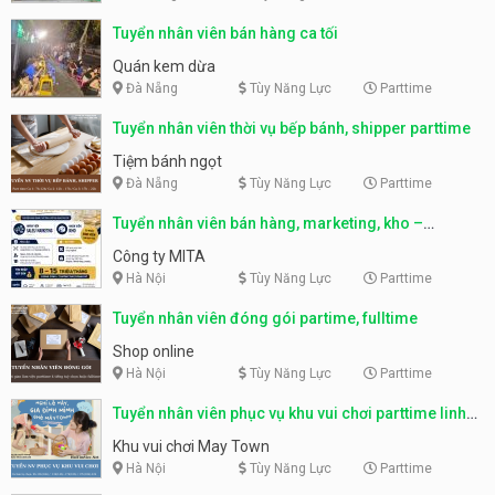
Tuyển nhân viên bán hàng ca tối
Quán kem dừa
Đà Nẵng
Tùy Năng Lực
Parttime
Tuyển nhân viên thời vụ bếp bánh, shipper parttime
Tiệm bánh ngọt
Đà Nẵng
Tùy Năng Lực
Parttime
Tuyển nhân viên bán hàng, marketing, kho –
parttime, fulltime
Công ty MITA
Hà Nội
Tùy Năng Lực
Parttime
Tuyển nhân viên đóng gói partime, fulltime
Shop online
Hà Nội
Tùy Năng Lực
Parttime
Tuyển nhân viên phục vụ khu vui chơi parttime linh
động
Khu vui chơi May Town
Hà Nội
Tùy Năng Lực
Parttime