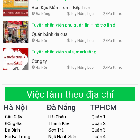
Tiên
Bún Đậu Mắm Tôm - Bếp Tiên
Đà Nẵng
Tùy Năng Lực
Parttime
Tuyển nhân viên phụ quán ăn – hỗ trợ ăn ở
Quán bánh đa cua
Hà Nội
Tùy Năng Lực
Parttime
Tuyển nhân viên sale, marketing
Công ty
Hà Nội
Tùy Năng Lực
Parttime
Việc làm theo địa chỉ
Hà Nội
Đà Nẵng
TPHCM
Cầu Giấy
Hải Châu
Quận 1
Đống Đa
Thanh Khê
Quận 2
Ba Đình
Sơn Trà
Quận 3
Hai Bà Trưng
Ngũ Hành Sơn
Quận 4