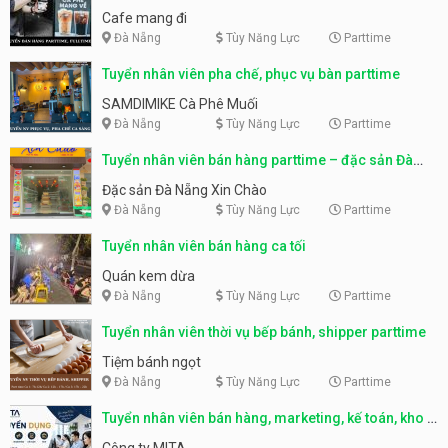
Cafe mang đi
Đà Nẵng
Tùy Năng Lực
Parttime
Tuyển nhân viên pha chế, phục vụ bàn parttime
SAMDIMIKE Cà Phê Muối
Đà Nẵng
Tùy Năng Lực
Parttime
Tuyển nhân viên bán hàng parttime – đặc sản Đà
Nẵng
Đặc sản Đà Nẵng Xin Chào
Đà Nẵng
Tùy Năng Lực
Parttime
Tuyển nhân viên bán hàng ca tối
Quán kem dừa
Đà Nẵng
Tùy Năng Lực
Parttime
Tuyển nhân viên thời vụ bếp bánh, shipper parttime
Tiệm bánh ngọt
Đà Nẵng
Tùy Năng Lực
Parttime
Tuyển nhân viên bán hàng, marketing, kế toán, kho –
parttime, fulltime
Công ty MITA