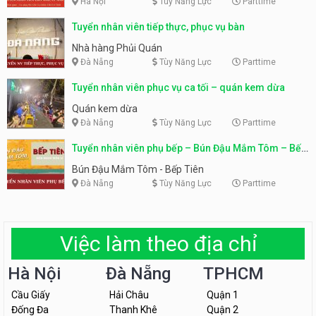
Hà Nội
Tùy Năng Lực
Parttime
Tuyển nhân viên tiếp thực, phục vụ bàn
Nhà hàng Phủi Quán
Đà Nẵng
Tùy Năng Lực
Parttime
Tuyển nhân viên phục vụ ca tối – quán kem dừa
Quán kem dừa
Đà Nẵng
Tùy Năng Lực
Parttime
Tuyển nhân viên phụ bếp – Bún Đậu Mắm Tôm – Bếp
Tiên
Bún Đậu Mắm Tôm - Bếp Tiên
Đà Nẵng
Tùy Năng Lực
Parttime
Việc làm theo địa chỉ
Hà Nội
Đà Nẵng
TPHCM
Cầu Giấy
Hải Châu
Quận 1
Đống Đa
Thanh Khê
Quận 2