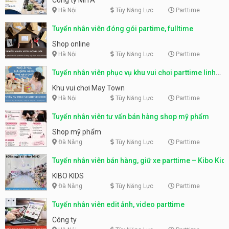
Hà Nội
Tùy Năng Lực
Parttime
Tuyển nhân viên đóng gói partime, fulltime
Shop online
Hà Nội
Tùy Năng Lực
Parttime
Tuyển nhân viên phục vụ khu vui chơi parttime linh
động
Khu vui chơi May Town
Hà Nội
Tùy Năng Lực
Parttime
Tuyển nhân viên tư vấn bán hàng shop mỹ phẩm
Shop mỹ phẩm
Đà Nẵng
Tùy Năng Lực
Parttime
Tuyển nhân viên bán hàng, giữ xe parttime – Kibo Kid
KIBO KIDS
Đà Nẵng
Tùy Năng Lực
Parttime
Tuyển nhân viên edit ảnh, video parttime
Công ty