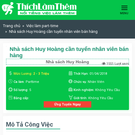
Skip to content
MENU
Trang chủ
Việc làm part-time
Nhà sách Huy Hoàng cần tuyển nhân viên bán hàng
Nhà sách Huy Hoàng cần tuyển nhân viên bán
hàng
Nhà sách Huy Hoàng
1551 Lượt xem
Mức Lương:
2 - 3 Triệu
Thời Hạn:
01/04/2018
Ca làm:
Parttime
Chức vụ:
Nhân Viên
Số lượng:
5
Kinh nghiệm:
Không Yêu Cầu
Bằng cấp:
Giới tính:
Không Yêu Cầu
Ứng Tuyển Ngay
Mô Tả Công Việc