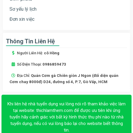
Sơ yếu lý lịch
Đơn xin việc
Thông Tin Liên Hệ
Người Liên Hệ:
cô Hồng
Số Điện Thoại:
0986859473
Địa Chỉ:
Quán Cơm gà Chiên giòn J Ngon (đối diện quán
Cơm chay 8000đ) D24, đường số 4, P.7, Gò Vấp, HCM
Khi liên hệ nhà tuyển dụng vui lòng nói rõ tham khảo việc làm
tại website:
thichlamthem.com
để được ưu tiên khi ứng
tuyển hãy cảnh giác với bất kỳ hình thức thu phí nào từ nhà
tuyển dụng, nếu có vui lòng báo lại cho website biết thông
tin.