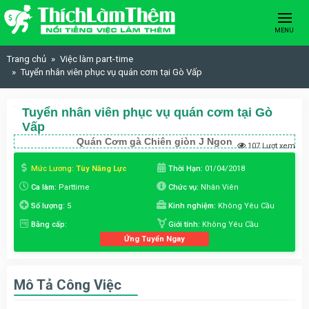
Skip to content
MENU
Trang chủ
Việc làm part-time
Tuyển nhân viên phục vụ quán cơm tại Gò Vấp
Tuyển nhân viên phục vụ quán cơm tại Gò
Vấp
Quán Cơm gà Chiên giòn J Ngon
107 Lượt xem
Mức Lương:
Tùy Năng Lực
Thời Hạn:
01/04/2018
Ca làm:
Parttime
Chức vụ:
Nhân Viên
Số lượng:
5
Kinh nghiệm:
Không Yêu Cầu
Bằng cấp:
Giới tính:
Không Yêu Cầu
Ứng Tuyển Ngay
Mô Tả Công Việc