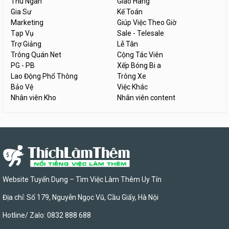
Thu Ngân
Giao Hàng
Gia Sư
Kế Toán
Marketing
Giúp Việc Theo Giờ
Tạp Vụ
Sale - Telesale
Trợ Giảng
Lễ Tân
Trông Quán Net
Cộng Tác Viên
PG - PB
Xếp Bóng Bi a
Lao Động Phổ Thông
Trông Xe
Bảo Vệ
Việc Khác
Nhân viên Kho
Nhân viên content
Website Tuyển Dụng – Tìm Việc Làm Thêm Uy Tín
Địa chỉ: Số 179, Nguyễn Ngọc Vũ, Cầu Giấy, Hà Nội
Hotline/ Zalo: 0832 888 688