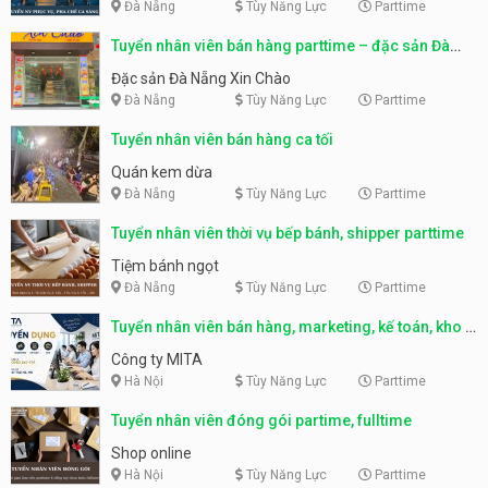
Đà Nẵng
Tùy Năng Lực
Parttime
Tuyển nhân viên bán hàng parttime – đặc sản Đà
Nẵng
Đặc sản Đà Nẵng Xin Chào
Đà Nẵng
Tùy Năng Lực
Parttime
Tuyển nhân viên bán hàng ca tối
Quán kem dừa
Đà Nẵng
Tùy Năng Lực
Parttime
Tuyển nhân viên thời vụ bếp bánh, shipper parttime
Tiệm bánh ngọt
Đà Nẵng
Tùy Năng Lực
Parttime
Tuyển nhân viên bán hàng, marketing, kế toán, kho –
parttime, fulltime
Công ty MITA
Hà Nội
Tùy Năng Lực
Parttime
Tuyển nhân viên đóng gói partime, fulltime
Shop online
Hà Nội
Tùy Năng Lực
Parttime