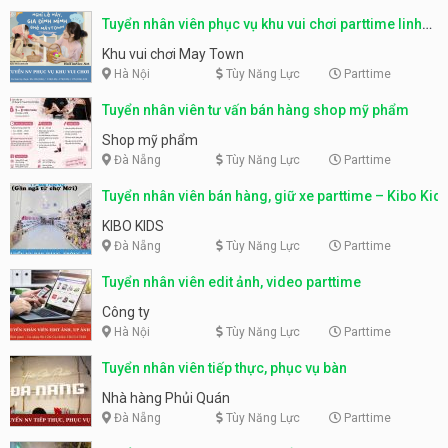
Tuyển nhân viên phục vụ khu vui chơi parttime linh
động
Khu vui chơi May Town
Hà Nội
Tùy Năng Lực
Parttime
Tuyển nhân viên tư vấn bán hàng shop mỹ phẩm
Shop mỹ phẩm
Đà Nẵng
Tùy Năng Lực
Parttime
Tuyển nhân viên bán hàng, giữ xe parttime – Kibo Kid
KIBO KIDS
Đà Nẵng
Tùy Năng Lực
Parttime
Tuyển nhân viên edit ảnh, video parttime
Công ty
Hà Nội
Tùy Năng Lực
Parttime
Tuyển nhân viên tiếp thực, phục vụ bàn
Nhà hàng Phủi Quán
Đà Nẵng
Tùy Năng Lực
Parttime