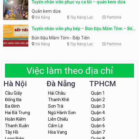
Tuyển nhân viên phục vụ ca tối – quán kem dừa
Quán kem dừa
Đà Nẵng
Tùy Năng Lực
Parttime
Tuyển nhân viên phụ bếp – Bún Đậu Mắm Tôm – Bếp
Tiên
Bún Đậu Mắm Tôm - Bếp Tiên
Đà Nẵng
Tùy Năng Lực
Parttime
Việc làm theo địa chỉ
Hà Nội
Đà Nẵng
TPHCM
Cầu Giấy
Hải Châu
Quận 1
Đống Đa
Thanh Khê
Quận 2
Ba Đình
Sơn Trà
Quận 3
Hai Bà Trưng
Ngũ Hành Sơn
Quận 4
Hoàn Kiếm
Liên Chiểu
Quận 5
Thanh Xuân
Cẩm Lệ
Quận 6
Tây Hồ
Hòa Vang
Quận 7
Long Biên
Quận 8