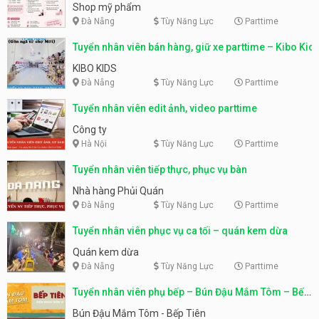
Shop mỹ phẩm
Đà Nẵng
Tùy Năng Lực
Parttime
Tuyển nhân viên bán hàng, giữ xe parttime – Kibo Kid
KIBO KIDS
Đà Nẵng
Tùy Năng Lực
Parttime
Tuyển nhân viên edit ảnh, video parttime
Công ty
Hà Nội
Tùy Năng Lực
Parttime
Tuyển nhân viên tiếp thực, phục vụ bàn
Nhà hàng Phủi Quán
Đà Nẵng
Tùy Năng Lực
Parttime
Tuyển nhân viên phục vụ ca tối – quán kem dừa
Quán kem dừa
Đà Nẵng
Tùy Năng Lực
Parttime
Tuyển nhân viên phụ bếp – Bún Đậu Mắm Tôm – Bếp
Tiên
Bún Đậu Mắm Tôm - Bếp Tiên