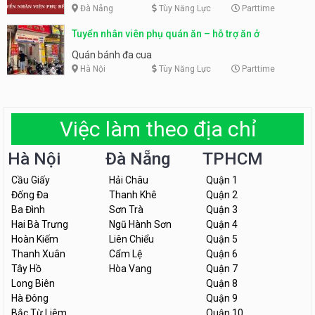
Đà Nẵng
Tùy Năng Lực
Parttime
Tuyển nhân viên phụ quán ăn – hỗ trợ ăn ở
Quán bánh đa cua
Hà Nội
Tùy Năng Lực
Parttime
Việc làm theo địa chỉ
Hà Nội
Đà Nẵng
TPHCM
Cầu Giấy
Hải Châu
Quận 1
Đống Đa
Thanh Khê
Quận 2
Ba Đình
Sơn Trà
Quận 3
Hai Bà Trưng
Ngũ Hành Sơn
Quận 4
Hoàn Kiếm
Liên Chiểu
Quận 5
Thanh Xuân
Cẩm Lệ
Quận 6
Tây Hồ
Hòa Vang
Quận 7
Long Biên
Quận 8
Hà Đông
Quận 9
Bắc Từ Liêm
Quận 10