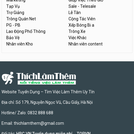
Marketing
Giúp Việc Theo Giờ
Tạp Vụ
Sale - Telesale
Trợ Giảng
Lễ Tân
Trông Quán Net
Cộng Tác Viên
PG - PB
Xếp Bóng Bi a
Lao Động Phổ Thông
Trông Xe
Bảo Vệ
Việc Khác
Nhân viên Kho
Nhân viên content
Website Tuyển Dụng – Tìm Việc Làm Thêm Uy Tín
Địa chỉ: Số 179, Nguyễn Ngọc Vũ, Cầu Giấy, Hà Nội
Hotline/ Zalo: 0832 888 688
Email:
thichlamthem@gmail.com
Đối tác:
HRC.VN Tuyển dụng miễn phí
,
TOPVN