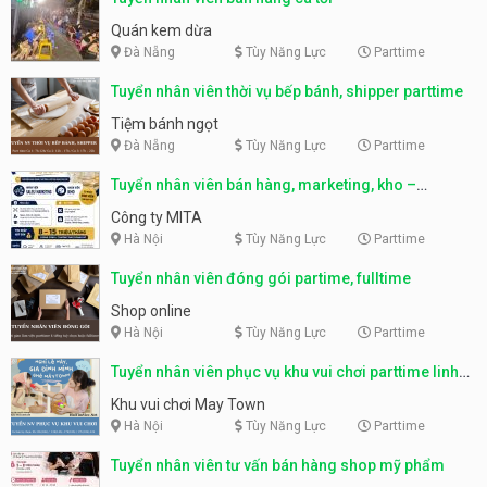
Quán kem dừa
Đà Nẵng
Tùy Năng Lực
Parttime
Tuyển nhân viên thời vụ bếp bánh, shipper parttime
Tiệm bánh ngọt
Đà Nẵng
Tùy Năng Lực
Parttime
Tuyển nhân viên bán hàng, marketing, kho –
parttime, fulltime
Công ty MITA
Hà Nội
Tùy Năng Lực
Parttime
Tuyển nhân viên đóng gói partime, fulltime
Shop online
Hà Nội
Tùy Năng Lực
Parttime
Tuyển nhân viên phục vụ khu vui chơi parttime linh
động
Khu vui chơi May Town
Hà Nội
Tùy Năng Lực
Parttime
Tuyển nhân viên tư vấn bán hàng shop mỹ phẩm