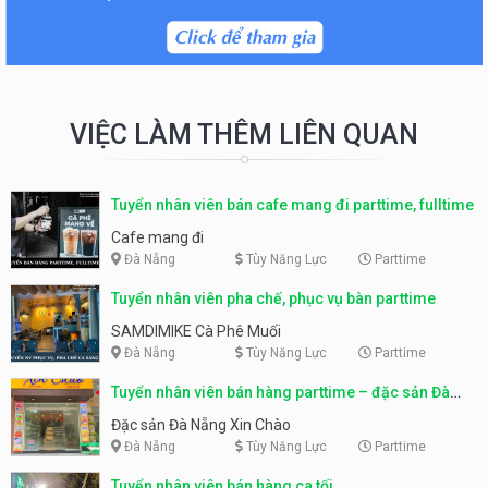
VIỆC LÀM THÊM LIÊN QUAN
Tuyển nhân viên bán cafe mang đi parttime, fulltime
Cafe mang đi
Đà Nẵng
Tùy Năng Lực
Parttime
Tuyển nhân viên pha chế, phục vụ bàn parttime
SAMDIMIKE Cà Phê Muối
Đà Nẵng
Tùy Năng Lực
Parttime
Tuyển nhân viên bán hàng parttime – đặc sản Đà
Nẵng
Đặc sản Đà Nẵng Xin Chào
Đà Nẵng
Tùy Năng Lực
Parttime
Tuyển nhân viên bán hàng ca tối