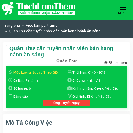
Skip to content
MENU
Trang chủ
Việc làm part-time
Quán Thư cần tuyển nhân viên bán hàng bánh ăn sáng
Quán Thư cần tuyển nhân viên bán hàng
bánh ăn sáng
Quán Thư
38 Lượt xem
Mức Lương:
Lương Theo Giờ
Thời Hạn:
01/04/2018
Ca làm:
Parttime
Chức vụ:
Nhân Viên
Số lượng:
6
Kinh nghiệm:
Không Yêu Cầu
Bằng cấp:
Giới tính:
Không Yêu Cầu
Ứng Tuyển Ngay
Mô Tả Công Việc