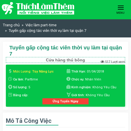
Skip to content
MENU
Trang chủ
Việc làm part-time
Tuyển gấp cộng tác viên thời vụ làm tại quận 7
Tuyển gấp cộng tác viên thời vụ làm tại quận
7
Cửa hàng thú bông
517 Lượt xem
Mức Lương:
Tùy Năng Lực
Thời Hạn:
01/04/2018
Ca làm:
Parttime
Chức vụ:
Nhân Viên
Số lượng:
5
Kinh nghiệm:
Không Yêu Cầu
Bằng cấp:
Giới tính:
Không Yêu Cầu
Ứng Tuyển Ngay
Mô Tả Công Việc