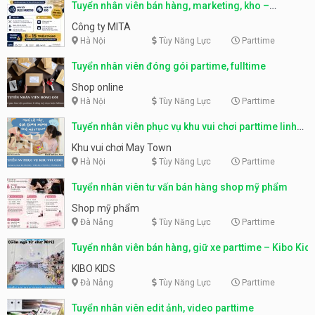
Tuyển nhân viên bán hàng, marketing, kho –
parttime, fulltime
Công ty MITA
Hà Nội
Tùy Năng Lực
Parttime
Tuyển nhân viên đóng gói partime, fulltime
Shop online
Hà Nội
Tùy Năng Lực
Parttime
Tuyển nhân viên phục vụ khu vui chơi parttime linh
động
Khu vui chơi May Town
Hà Nội
Tùy Năng Lực
Parttime
Tuyển nhân viên tư vấn bán hàng shop mỹ phẩm
Shop mỹ phẩm
Đà Nẵng
Tùy Năng Lực
Parttime
Tuyển nhân viên bán hàng, giữ xe parttime – Kibo Kid
KIBO KIDS
Đà Nẵng
Tùy Năng Lực
Parttime
Tuyển nhân viên edit ảnh, video parttime