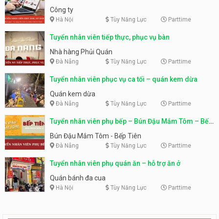
Công ty
Hà Nội
Tùy Năng Lực
Parttime
Tuyển nhân viên tiếp thực, phục vụ bàn
Nhà hàng Phủi Quán
Đà Nẵng
Tùy Năng Lực
Parttime
Tuyển nhân viên phục vụ ca tối – quán kem dừa
Quán kem dừa
Đà Nẵng
Tùy Năng Lực
Parttime
Tuyển nhân viên phụ bếp – Bún Đậu Mắm Tôm – Bếp
Tiên
Bún Đậu Mắm Tôm - Bếp Tiên
Đà Nẵng
Tùy Năng Lực
Parttime
Tuyển nhân viên phụ quán ăn – hỗ trợ ăn ở
Quán bánh đa cua
Hà Nội
Tùy Năng Lực
Parttime