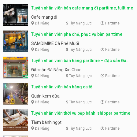
Tuyển nhân viên bán cafe mang đi parttime, fulltime
Cafe mang đi
Đà Nẵng
Tùy Năng Lực
Parttime
Tuyển nhân viên pha chế, phục vụ bàn parttime
SAMDIMIKE Cà Phê Muối
Đà Nẵng
Tùy Năng Lực
Parttime
Tuyển nhân viên bán hàng parttime – đặc sản Đà
Nẵng
Đặc sản Đà Nẵng Xin Chào
Đà Nẵng
Tùy Năng Lực
Parttime
Tuyển nhân viên bán hàng ca tối
Quán kem dừa
Đà Nẵng
Tùy Năng Lực
Parttime
Tuyển nhân viên thời vụ bếp bánh, shipper parttime
Tiệm bánh ngọt
Đà Nẵng
Tùy Năng Lực
Parttime