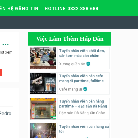
IÊN HỆ ĐĂNG TIN
HOTLINE 0832.888.688
Việc Làm Thêm Hấp Dẫn
Tuyển nhân viên bảo vệ thời vụ cho các shop thời trang cao cấp
Tuyển nhân viên chốt đơn,
ượt xem
gắn tem mác sản phẩm
Xưởng quần áo
Tuyển nhân viên bán cafe
mang đi parttime, fulltime
Cafe mang đi
Tuyển nhân viên bán hàng
parttime – đặc sản Đà Nẵng
 Pedro
Đặc sản Đà Nẵng Xin Chào
Tuyển nhân viên bán hàng ca
tối