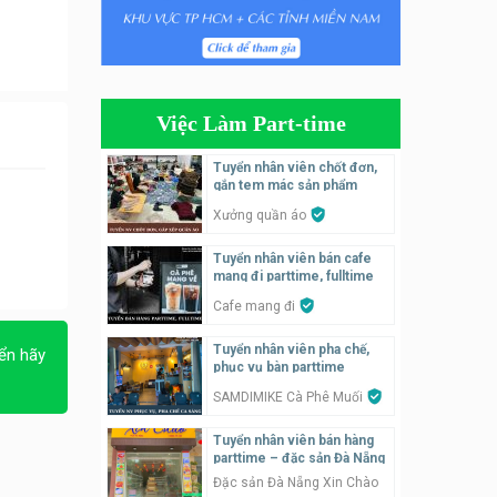
Tuyển nhân viên tiếp thực,
phục vụ bàn
Nhà hàng Phủi Quán
Việc Làm Part-time
Tuyển nhân viên phụ quán ăn
– hỗ trợ ăn ở
Tuyển nhân viên chốt đơn,
gắn tem mác sản phẩm
Quán bánh đa cua
Xưởng quần áo
Tuyển nhân viên bán hàng
Tuyển nhân viên bán cafe
parttime
mang đi parttime, fulltime
GÀ GÔ FASTFOOD
Cafe mang đi
Tuyển nhân viên bán hàng
Tuyển nhân viên pha chế,
ển hãy
parttime
phục vụ bàn parttime
Húp Tea
SAMDIMIKE Cà Phê Muối
Tuyển nhân viên bán hàng
Tuyển nhân viên pha chế
parttime – đặc sản Đà Nẵng
tiệm trà sữa
Đặc sản Đà Nẵng Xin Chào
TRÀ SỮA THÁI LAN