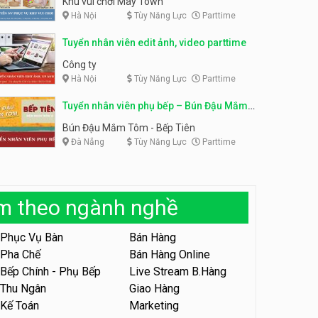
Khu vui chơi May Town
Hà Nội
Tùy Năng Lực
Parttime
Tuyển nhân viên tư vấn bán
hàng shop mỹ phẩm
Tuyển nhân viên phục vụ
Tuyển nhân viên edit ảnh, video parttime
bàn parttime
Shop mỹ phẩm
Quán ăn, Cafe
Công ty
Hà Nội
Tùy Năng Lực
Parttime
Tuyển nhân viên bán hàng,
giữ xe parttime – Kibo Kid
Tuyển nhân viên phụ bếp – Bún Đậu Mắm
KIBO KIDS
Tôm – Bếp Tiên
Bún Đậu Mắm Tôm - Bếp Tiên
Đà Nẵng
Tùy Năng Lực
Parttime
Tuyển nhân viên edit ảnh,
video parttime
Công ty
àm theo ngành nghề
Tuyển nhân viên tiếp thực,
phục vụ bàn
Phục Vụ Bàn
Bán Hàng
Nhà hàng Phủi Quán
Pha Chế
Bán Hàng Online
Bếp Chính - Phụ Bếp
Live Stream B.Hàng
Tuyển nhân viên phục vụ ca
tối – quán kem dừa
Thu Ngân
Giao Hàng
Kế Toán
Marketing
Quán kem dừa