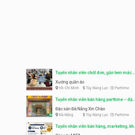
Tuyển nhân viên chốt đơn, gắn tem mác
sản phẩm
Xưởng quần áo
Hồ Chí Minh
Tùy Năng Lực
Parttime
Tuyển nhân viên bán hàng parttime – đặc
sản Đà Nẵng
Đặc sản Đà Nẵng Xin Chào
Đà Nẵng
Tùy Năng Lực
Parttime
Tuyển nhân viên bán hàng, marketing, kh
– parttime, fulltime