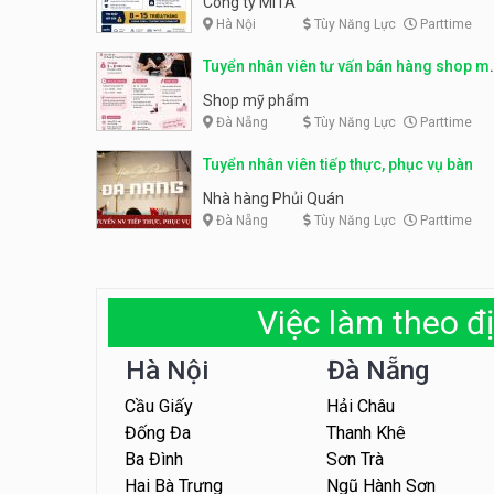
Công ty MITA
Hà Nội
Tùy Năng Lực
Parttime
Tuyển nhân viên tư vấn bán hàng shop m
phẩm
Shop mỹ phẩm
Đà Nẵng
Tùy Năng Lực
Parttime
Tuyển nhân viên tiếp thực, phục vụ bàn
Nhà hàng Phủi Quán
Đà Nẵng
Tùy Năng Lực
Parttime
Việc làm theo đị
Hà Nội
Đà Nẵng
Cầu Giấy
Hải Châu
Đống Đa
Thanh Khê
Ba Đình
Sơn Trà
Hai Bà Trưng
Ngũ Hành Sơn