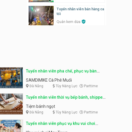
SONGKRAN
Tuyển nhân viên bán hàng ca
Tuyển nhân viên tư vấn bán
tối
hàng tiệm bánh ngọt
Quán kem dừa
Tiệm bánh ngọt
Tuyển nhân viên thời vụ bếp
bánh, shipper parttime
Tuyển nhân viên pha chế,
phục vụ bàn
Tiệm bánh ngọt
SNACK BAR NHẬT
Tuyển nhân viên bán hàng,
marketing, kho – parttime,
Tuyển quản lý, kế toán ca,
fulltime
bếp, bếp chính lương cao
Tuyển nhân viên pha chế, phục vụ bàn
Công ty MITA
Nhà hàng Phố Men Chill
parttime
SAMDIMIKE Cà Phê Muối
Đà Nẵng
Tùy Năng Lực
Parttime
Tuyển nhân viên đóng gói
partime, fulltime
Tuyển nhân viên đóng gói
parttime
Tuyển nhân viên thời vụ bếp bánh, shipper
Shop online
Shop online
parttime
Tiệm bánh ngọt
Đà Nẵng
Tùy Năng Lực
Parttime
Tuyển nhân viên phục vụ
khu vui chơi parttime linh
Tuyển nhân viên phục vụ
động
bàn, phụ bếp
Tuyển nhân viên phục vụ khu vui chơi
Khu vui chơi May Town
MEEAWN TOWN x Chim quay
parttime linh động