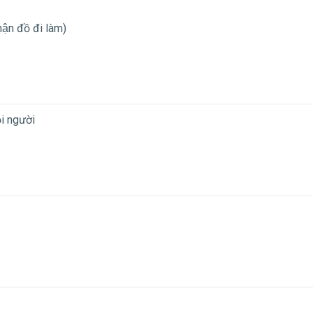
̣n đồ đi làm)
̣i người