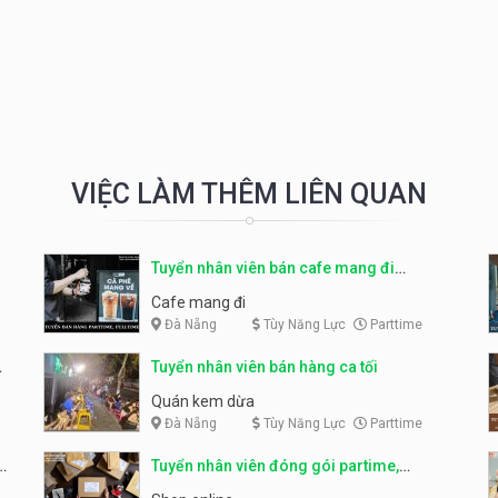
VIỆC LÀM THÊM LIÊN QUAN
Tuyển nhân viên bán cafe mang đi
parttime, fulltime
Cafe mang đi
Đà Nẵng
Tùy Năng Lực
Parttime
Tuyển nhân viên bán hàng ca tối
Quán kem dừa
Đà Nẵng
Tùy Năng Lực
Parttime
o
Tuyển nhân viên đóng gói partime,
fulltime