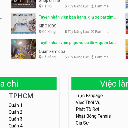
Shop online
Hà Nội
Tùy Năng Lực
Parttime
ỹ
Tuyển nhân viên bán hàng, giữ xe parttime
– Kibo Kid
KIBO KIDS
Đà Nẵng
Tùy Năng Lực
Parttime
Tuyển nhân viên phục vụ ca tối – quán kem
dừa
Quán kem dừa
Đà Nẵng
Tùy Năng Lực
Parttime
a chỉ
Việc l
TPHCM
Trực Fanpage
Việc Thời Vụ
Quận 1
Phát Tờ Rơi
Quận 2
Nhặt Bóng Tennis
Quận 3
Gia Sư
Quận 4