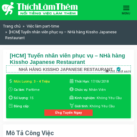
Skip to content
MENU
Trang chủ
Việc làm part-time
[HCM] Tuyển nhân viên phục vụ – NHà hàng Kissho Japanese
Restaurant
[HCM] Tuyển nhân viên phục vụ – NHà hàng
Kissho Japanese Restaurant
NHÀ HÀNG KISSHO JAPANESE RESTAURANT
291 Lượt xem
Mức Lương:
3 - 4 Triệu
Thời Hạn:
17/06/2018
Ca làm:
Parttime
Chức vụ:
Nhân Viên
Số lượng:
15
Kinh nghiệm:
Không Yêu Cầu
Bằng cấp:
Giới tính:
Không Yêu Cầu
Ứng Tuyển Ngay
Mô Tả Công Việc