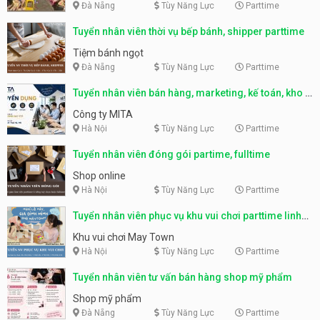
Đà Nẵng
Tùy Năng Lực
Parttime
Tuyển nhân viên thời vụ bếp bánh, shipper parttime
Tiệm bánh ngọt
Đà Nẵng
Tùy Năng Lực
Parttime
Tuyển nhân viên bán hàng, marketing, kế toán, kho –
parttime, fulltime
Công ty MITA
Hà Nội
Tùy Năng Lực
Parttime
Tuyển nhân viên đóng gói partime, fulltime
Shop online
Hà Nội
Tùy Năng Lực
Parttime
Tuyển nhân viên phục vụ khu vui chơi parttime linh
động
Khu vui chơi May Town
Hà Nội
Tùy Năng Lực
Parttime
Tuyển nhân viên tư vấn bán hàng shop mỹ phẩm
Shop mỹ phẩm
Đà Nẵng
Tùy Năng Lực
Parttime