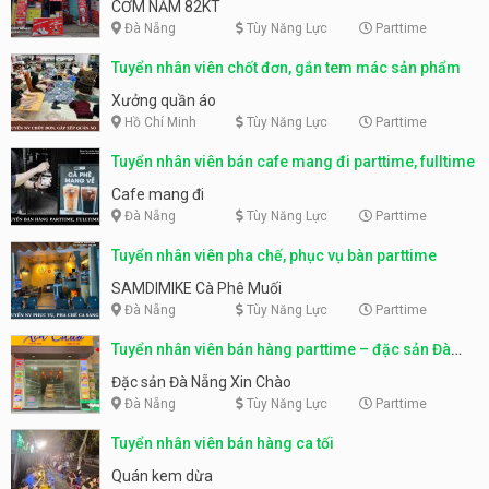
CƠM NẮM 82KT
Đà Nẵng
Tùy Năng Lực
Parttime
Tuyển nhân viên chốt đơn, gắn tem mác sản phẩm
Xưởng quần áo
Hồ Chí Minh
Tùy Năng Lực
Parttime
Tuyển nhân viên bán cafe mang đi parttime, fulltime
Cafe mang đi
Đà Nẵng
Tùy Năng Lực
Parttime
Tuyển nhân viên pha chế, phục vụ bàn parttime
SAMDIMIKE Cà Phê Muối
Đà Nẵng
Tùy Năng Lực
Parttime
Tuyển nhân viên bán hàng parttime – đặc sản Đà
Nẵng
Đặc sản Đà Nẵng Xin Chào
Đà Nẵng
Tùy Năng Lực
Parttime
Tuyển nhân viên bán hàng ca tối
Quán kem dừa