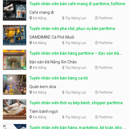
Tuyển nhân viên bán cafe mang đi parttime, fulltime
Cafe mang đi
Đà Nẵng
Tùy Năng Lực
Parttime
Tuyển nhân viên pha chế, phục vụ bàn parttime
SAMDIMIKE Cà Phê Muối
Đà Nẵng
Tùy Năng Lực
Parttime
Tuyển nhân viên bán hàng parttime – đặc sản Đà
Nẵng
Đặc sản Đà Nẵng Xin Chào
Đà Nẵng
Tùy Năng Lực
Parttime
Tuyển nhân viên bán hàng ca tối
Quán kem dừa
Đà Nẵng
Tùy Năng Lực
Parttime
Tuyển nhân viên thời vụ bếp bánh, shipper parttime
Tiệm bánh ngọt
Đà Nẵng
Tùy Năng Lực
Parttime
Tuyển nhân viên bán hàng, marketing, kế toán, kho –