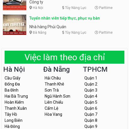
Công ty
Hà Nội
Tùy Năng Lực
Parttime
Tuyển nhân viên tiếp thực, phục vụ bàn
Nhà hàng Phủi Quán
Đà Nẵng
Tùy Năng Lực
Parttime
Việc làm theo địa chỉ
Hà Nội
Đà Nẵng
TPHCM
Cầu Giấy
Hải Châu
Quận 1
Đống Đa
Thanh Khê
Quận 2
Ba Đình
Sơn Trà
Quận 3
Hai Bà Trưng
Ngũ Hành Sơn
Quận 4
Hoàn Kiếm
Liên Chiểu
Quận 5
Thanh Xuân
Cẩm Lệ
Quận 6
Tây Hồ
Hòa Vang
Quận 7
Long Biên
Quận 8
Hà Đông
Quận 9