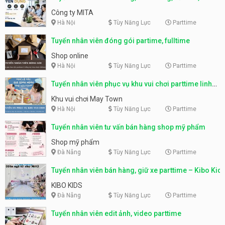
parttime, fulltime
Công ty MITA
Hà Nội
Tùy Năng Lực
Parttime
Tuyển nhân viên đóng gói partime, fulltime
Shop online
Hà Nội
Tùy Năng Lực
Parttime
Tuyển nhân viên phục vụ khu vui chơi parttime linh
động
Khu vui chơi May Town
Hà Nội
Tùy Năng Lực
Parttime
Tuyển nhân viên tư vấn bán hàng shop mỹ phẩm
Shop mỹ phẩm
Đà Nẵng
Tùy Năng Lực
Parttime
Tuyển nhân viên bán hàng, giữ xe parttime – Kibo Kid
KIBO KIDS
Đà Nẵng
Tùy Năng Lực
Parttime
Tuyển nhân viên edit ảnh, video parttime