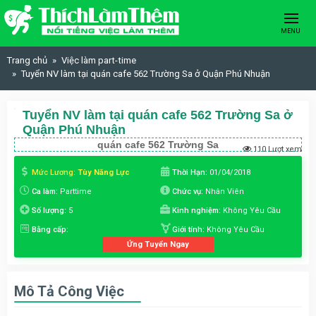
Skip to content
MENU
Trang chủ
Việc làm part-time
Tuyển NV làm tại quán cafe 562 Trường Sa ở Quận Phú Nhuận
Tuyển NV làm tại quán cafe 562 Trường Sa ở
Quận Phú Nhuận
quán cafe 562 Trường Sa
110 Lượt xem
Mức Lương:
Tùy Năng Lực
Thời Hạn:
01/04/2018
Ca làm:
Parttime
Chức vụ:
Nhân Viên
Số lượng:
5
Kinh nghiệm:
Không Yêu Cầu
Bằng cấp:
Giới tính:
Không Yêu Cầu
Ứng Tuyển Ngay
Mô Tả Công Việc