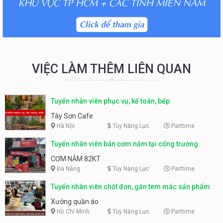
VIỆC LÀM THÊM LIÊN QUAN
Tuyển nhân viên phục vụ, kế toán, bếp
Tây Sơn Cafe
Hà Nội
Tùy Năng Lực
Parttime
Tuyển nhân viên bán cơm nắm tại cổng trường
CƠM NẮM 82KT
Đà Nẵng
Tùy Năng Lực
Parttime
Tuyển nhân viên chốt đơn, gắn tem mác sản phẩm
Xưởng quần áo
Hồ Chí Minh
Tùy Năng Lực
Parttime