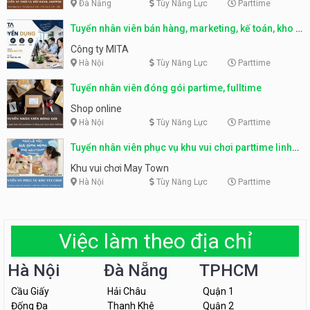
Đà Nẵng
Tùy Năng Lực
Parttime
Tuyển nhân viên bán hàng, marketing, kế toán, kho –
parttime, fulltime
Công ty MITA
Hà Nội
Tùy Năng Lực
Parttime
Tuyển nhân viên đóng gói partime, fulltime
Shop online
Hà Nội
Tùy Năng Lực
Parttime
Tuyển nhân viên phục vụ khu vui chơi parttime linh
động
Khu vui chơi May Town
Hà Nội
Tùy Năng Lực
Parttime
Việc làm theo địa chỉ
Hà Nội
Đà Nẵng
TPHCM
Cầu Giấy
Hải Châu
Quận 1
Đống Đa
Thanh Khê
Quận 2