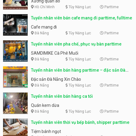
Xưởng quần áo
Hồ Chí Minh
Tùy Năng Lực
Parttime
Tuyển nhân viên bán cafe mang đi parttime, fulltime
Cafe mang đi
Đà Nẵng
Tùy Năng Lực
Parttime
Tuyển nhân viên pha chế, phục vụ bàn parttime
SAMDIMIKE Cà Phê Muối
Đà Nẵng
Tùy Năng Lực
Parttime
Tuyển nhân viên bán hàng parttime – đặc sản Đà
Nẵng
Đặc sản Đà Nẵng Xin Chào
Đà Nẵng
Tùy Năng Lực
Parttime
Tuyển nhân viên bán hàng ca tối
Quán kem dừa
Đà Nẵng
Tùy Năng Lực
Parttime
Tuyển nhân viên thời vụ bếp bánh, shipper parttime
Tiệm bánh ngọt