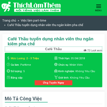
Skip to content
MENU
Trang chủ
Việc làm part-time
Café Thầu tuyển dụng nhân viên thu ngân kiêm pha chế
Café Thầu tuyển dụng nhân viên thu ngân
kiêm pha chế
Café Thầu
72 Lượt xem
Mức Lương:
2 - 3 Triệu
Thời Hạn:
01/04/2018
Ca làm:
Parttime
Chức vụ:
Nhân Viên
Số lượng:
5
Kinh nghiệm:
Không Yêu Cầu
Bằng cấp:
Giới tính:
Không Yêu Cầu
Ứng Tuyển Ngay
Mô Tả Công Việc