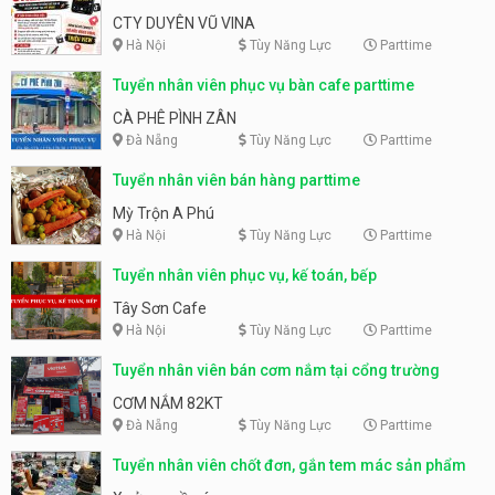
CTY DUYÊN VŨ VINA
Hà Nội
Tùy Năng Lực
Parttime
Tuyển nhân viên phục vụ bàn cafe parttime
CÀ PHÊ PÌNH ZÂN
Đà Nẵng
Tùy Năng Lực
Parttime
Tuyển nhân viên bán hàng parttime
Mỳ Trộn A Phú
Hà Nội
Tùy Năng Lực
Parttime
Tuyển nhân viên phục vụ, kế toán, bếp
Tây Sơn Cafe
Hà Nội
Tùy Năng Lực
Parttime
Tuyển nhân viên bán cơm nắm tại cổng trường
CƠM NẮM 82KT
Đà Nẵng
Tùy Năng Lực
Parttime
Tuyển nhân viên chốt đơn, gắn tem mác sản phẩm