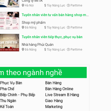
Công ty MITA
Hà Nội
Tùy Năng Lực
Parttime
Tuyển nhân viên đóng gói
partime, fulltime
Tuyển nhân viên đóng gói
Tuyển nhân viên tư vấn bán hàng shop mỹ
parttime
Shop online
phẩm
Shop online
Shop mỹ phẩm
Đà Nẵng
Tùy Năng Lực
Parttime
Tuyển nhân viên phục vụ
khu vui chơi parttime linh
động
Tuyển nhân viên tiếp thực, phục vụ bàn
Khu vui chơi May Town
Nhà hàng Phủi Quán
Đà Nẵng
Tùy Năng Lực
Parttime
Tuyển nhân viên tư vấn bán
hàng shop mỹ phẩm
Shop mỹ phẩm
àm theo ngành nghề
Tuyển nhân viên bán hàng,
giữ xe parttime – Kibo Kid
Phục Vụ Bàn
Bán Hàng
KIBO KIDS
Pha Chế
Bán Hàng Online
Bếp Chính - Phụ Bếp
Live Stream B.Hàng
Tuyển nhân viên edit ảnh,
video parttime
Thu Ngân
Giao Hàng
Kế Toán
Marketing
Công ty