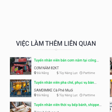
VIỆC LÀM THÊM LIÊN QUAN
Tuyển nhân viên bán cơm nắm tại cổng
trường
CƠM NẮM 82KT
Đà Nẵng
Tùy Năng Lực
Parttime
Tuyển nhân viên pha chế, phục vụ bàn
parttime
SAMDIMIKE Cà Phê Muối
Đà Nẵng
Tùy Năng Lực
Parttime
Tuyển nhân viên thời vụ bếp bánh, shipper
parttime