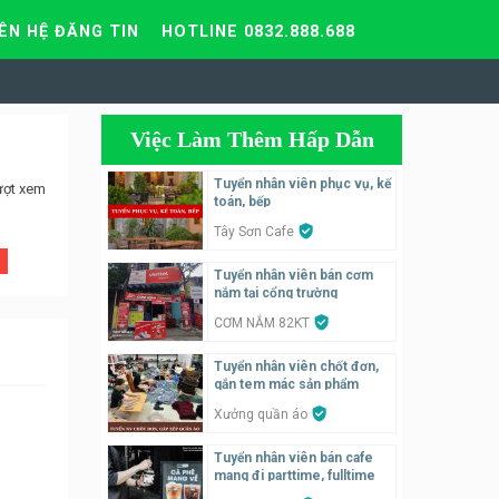
IÊN HỆ ĐĂNG TIN
HOTLINE 0832.888.688
Việc Làm Thêm Hấp Dẫn
Tuyển nhân viên phục vụ, kế
ượt xem
toán, bếp
Tây Sơn Cafe
Tuyển nhân viên bán cơm
nắm tại cổng trường
CƠM NẮM 82KT
Tuyển nhân viên chốt đơn,
gắn tem mác sản phẩm
Xưởng quần áo
Tuyển nhân viên bán cafe
mang đi parttime, fulltime