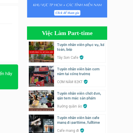
Tuyển nhân viên bán hàng,
giữ xe parttime – Kibo Kid
KIBO KIDS
Việc Làm Part-time
Tuyển nhân viên edit ảnh,
video parttime
Tuyển nhân viên phục vụ, kế
toán, bếp
Công ty
Tây Sơn Cafe
Tuyển nhân viên tiếp thực,
Tuyển nhân viên bán cơm
phục vụ bàn
ển hãy
nắm tại cổng trường
Nhà hàng Phủi Quán
CƠM NẮM 82KT
Tuyển nhân viên phụ quán ăn
Tuyển nhân viên chốt đơn,
– hỗ trợ ăn ở
gắn tem mác sản phẩm
Quán bánh đa cua
Xưởng quần áo
Tuyển nhân viên bán cafe
Tuyển nhân viên bán hàng
mang đi parttime, fulltime
parttime
Cafe mang đi
GÀ GÔ FASTFOOD