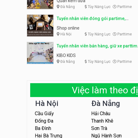
Quán kem dừa
Đà Nẵng
Tùy Năng Lực
Parttime
Tuyển nhân viên đóng gói partime,
fulltime
Shop online
Hà Nội
Tùy Năng Lực
Parttime
Tuyển nhân viên bán hàng, giữ xe parttim
– Kibo Kid
KIBO KIDS
Đà Nẵng
Tùy Năng Lực
Parttime
Việc làm theo đị
Hà Nội
Đà Nẵng
Cầu Giấy
Hải Châu
Đống Đa
Thanh Khê
Ba Đình
Sơn Trà
Hai Bà Trưng
Ngũ Hành Sơn