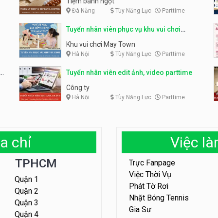
Tiệm bánh ngọt
Đà Nẵng
Tùy Năng Lực
Parttime
Tuyển nhân viên phục vụ khu vui chơi
parttime linh động
Khu vui chơi May Town
Hà Nội
Tùy Năng Lực
Parttime
e
Tuyển nhân viên edit ảnh, video parttime
Công ty
Hà Nội
Tùy Năng Lực
Parttime
a chỉ
Việc l
TPHCM
Trực Fanpage
Việc Thời Vụ
Quận 1
Phát Tờ Rơi
Quận 2
Nhặt Bóng Tennis
Quận 3
Gia Sư
Quận 4