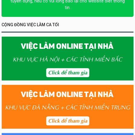
tuyển dụng, nếu có vui lòng báo lại cho website biết thông
tin.
CỘNG ĐỒNG VIỆC LÀM CA TỐI