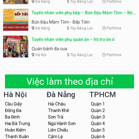
Đà Nẵng
Tùy Năng Lực
Parttime
Tuyển nhân viên phụ bếp – Bún Đậu Mắm Tôm – Bếp
Tiên
Bún Đậu Mắm Tôm - Bếp Tiên
Đà Nẵng
Tùy Năng Lực
Parttime
Tuyển nhân viên phụ quán ăn – hỗ trợ ăn ở
Quán bánh đa cua
Hà Nội
Tùy Năng Lực
Parttime
Việc làm theo địa chỉ
Hà Nội
Đà Nẵng
TPHCM
Cầu Giấy
Hải Châu
Quận 1
Đống Đa
Thanh Khê
Quận 2
Ba Đình
Sơn Trà
Quận 3
Hai Bà Trưng
Ngũ Hành Sơn
Quận 4
Hoàn Kiếm
Liên Chiểu
Quận 5
Thanh Xuân
Cẩm Lệ
Quận 6