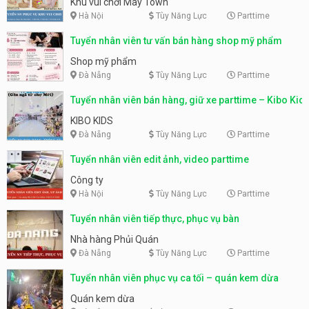
Khu vui chơi May Town
Hà Nội
Tùy Năng Lực
Parttime
Tuyển nhân viên tư vấn bán hàng shop mỹ phẩm
Shop mỹ phẩm
Đà Nẵng
Tùy Năng Lực
Parttime
Tuyển nhân viên bán hàng, giữ xe parttime – Kibo Kid
KIBO KIDS
Đà Nẵng
Tùy Năng Lực
Parttime
Tuyển nhân viên edit ảnh, video parttime
Công ty
Hà Nội
Tùy Năng Lực
Parttime
Tuyển nhân viên tiếp thực, phục vụ bàn
Nhà hàng Phủi Quán
Đà Nẵng
Tùy Năng Lực
Parttime
Tuyển nhân viên phục vụ ca tối – quán kem dừa
Quán kem dừa