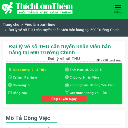
Skip to content
MENU
Trang chủ
Việc làm part-time
Đại lý vé số THU cần tuyển nhân viên bán hàng tại 590 Trường Chinh
Đại lý vé số THU cần tuyển nhân viên bán
hàng tại 590 Trường Chinh
Đại lý vé số THU
4798 Lượt xem
Mức Lương:
2 - 3 Triệu
Thời Hạn:
01/04/2018
Ca làm:
Parttime
Chức vụ:
Nhân Viên
Số lượng:
5
Kinh nghiệm:
Không Yêu Cầu
Bằng cấp:
Giới tính:
Không Yêu Cầu
Ứng Tuyển Ngay
Mô Tả Công Việc