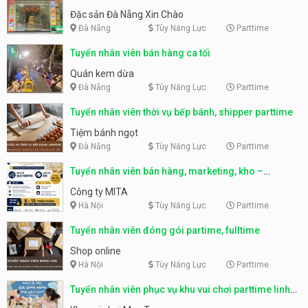
Nẵng
Đặc sản Đà Nẵng Xin Chào
Đà Nẵng
Tùy Năng Lực
Parttime
Tuyển nhân viên bán hàng ca tối
Quán kem dừa
Đà Nẵng
Tùy Năng Lực
Parttime
Tuyển nhân viên thời vụ bếp bánh, shipper parttime
Tiệm bánh ngọt
Đà Nẵng
Tùy Năng Lực
Parttime
Tuyển nhân viên bán hàng, marketing, kho –
parttime, fulltime
Công ty MITA
Hà Nội
Tùy Năng Lực
Parttime
Tuyển nhân viên đóng gói partime, fulltime
Shop online
Hà Nội
Tùy Năng Lực
Parttime
Tuyển nhân viên phục vụ khu vui chơi parttime linh
động