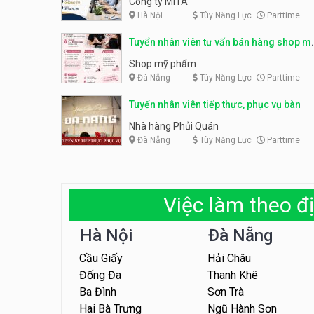
Công ty MITA
Hà Nội
Tùy Năng Lực
Parttime
Tuyển nhân viên tư vấn bán hàng shop m
phẩm
Shop mỹ phẩm
Đà Nẵng
Tùy Năng Lực
Parttime
Tuyển nhân viên tiếp thực, phục vụ bàn
Nhà hàng Phủi Quán
Đà Nẵng
Tùy Năng Lực
Parttime
Việc làm theo đị
Hà Nội
Đà Nẵng
Cầu Giấy
Hải Châu
Đống Đa
Thanh Khê
Ba Đình
Sơn Trà
Hai Bà Trưng
Ngũ Hành Sơn