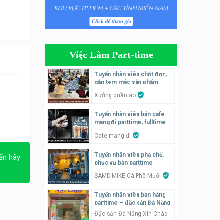
Tuyển nhân viên tiếp thực,
phục vụ bàn
Nhà hàng Phủi Quán
Việc Làm Part-time
Tuyển nhân viên phụ quán ăn
– hỗ trợ ăn ở
Tuyển nhân viên chốt đơn,
gắn tem mác sản phẩm
Quán bánh đa cua
Xưởng quần áo
Tuyển nhân viên bán hàng
Tuyển nhân viên bán cafe
parttime
mang đi parttime, fulltime
GÀ GÔ FASTFOOD
Cafe mang đi
Tuyển nhân viên bán hàng
Tuyển nhân viên pha chế,
ển hãy
parttime
phục vụ bàn parttime
Húp Tea
SAMDIMIKE Cà Phê Muối
Tuyển nhân viên bán hàng
Tuyển nhân viên pha chế
parttime – đặc sản Đà Nẵng
tiệm trà sữa
Đặc sản Đà Nẵng Xin Chào
TRÀ SỮA THÁI LAN