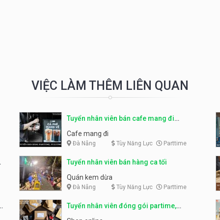
VIỆC LÀM THÊM LIÊN QUAN
Tuyển nhân viên bán cafe mang đi
parttime, fulltime
Cafe mang đi
Đà Nẵng
Tùy Năng Lực
Parttime
Tuyển nhân viên bán hàng ca tối
Quán kem dừa
Đà Nẵng
Tùy Năng Lực
Parttime
Tuyển nhân viên đóng gói partime,
fulltime