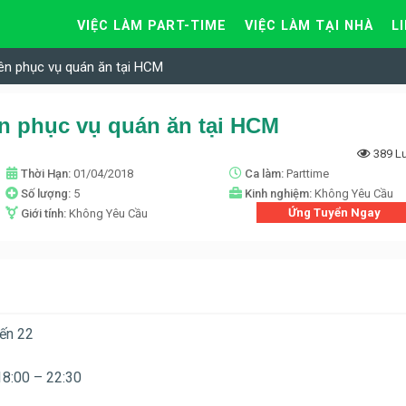
VIỆC LÀM PART-TIME
VIỆC LÀM TẠI NHÀ
L
ên phục vụ quán ăn tại HCM
n phục vụ quán ăn tại HCM
389 L
Thời Hạn:
01/04/2018
Ca làm:
Parttime
Số lượng:
5
Kinh nghiệm:
Không Yêu Cầu
Ứng Tuyển Ngay
Giới tính:
Không Yêu Cầu
đến 22
18:00 – 22:30