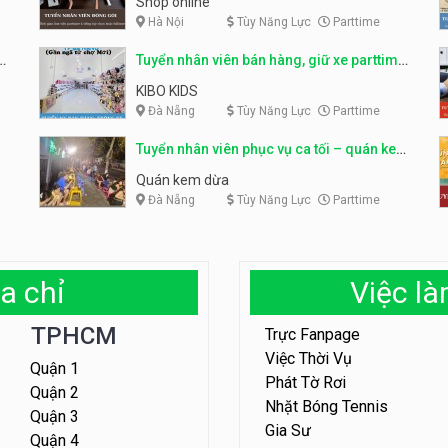
Shop online
Hà Nội
Tùy Năng Lực
Parttime
ỹ
Tuyển nhân viên bán hàng, giữ xe parttime
– Kibo Kid
KIBO KIDS
Đà Nẵng
Tùy Năng Lực
Parttime
Tuyển nhân viên phục vụ ca tối – quán kem
dừa
Quán kem dừa
Đà Nẵng
Tùy Năng Lực
Parttime
a chỉ
Việc l
TPHCM
Trực Fanpage
Việc Thời Vụ
Quận 1
Phát Tờ Rơi
Quận 2
Nhặt Bóng Tennis
Quận 3
Gia Sư
Quận 4