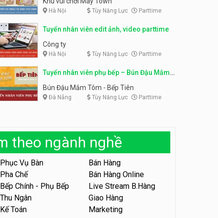
Khu vui chơi May Town
Hà Nội
Tùy Năng Lực
Parttime
Tuyển nhân viên tư vấn bán
hàng shop mỹ phẩm
Tuyển nhân viên phục vụ
Tuyển nhân viên edit ảnh, video parttime
bàn parttime
Shop mỹ phẩm
Quán ăn, Cafe
Công ty
Hà Nội
Tùy Năng Lực
Parttime
Tuyển nhân viên bán hàng,
giữ xe parttime – Kibo Kid
Tuyển nhân viên phụ bếp – Bún Đậu Mắm
KIBO KIDS
Tôm – Bếp Tiên
Bún Đậu Mắm Tôm - Bếp Tiên
Đà Nẵng
Tùy Năng Lực
Parttime
Tuyển nhân viên edit ảnh,
video parttime
Công ty
àm theo ngành nghề
Tuyển nhân viên tiếp thực,
phục vụ bàn
Phục Vụ Bàn
Bán Hàng
Nhà hàng Phủi Quán
Pha Chế
Bán Hàng Online
Bếp Chính - Phụ Bếp
Live Stream B.Hàng
Tuyển nhân viên phục vụ ca
tối – quán kem dừa
Thu Ngân
Giao Hàng
Kế Toán
Marketing
Quán kem dừa