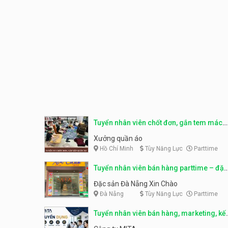
Tuyển nhân viên chốt đơn, gắn tem mác
sản phẩm
Xưởng quần áo
Hồ Chí Minh
Tùy Năng Lực
Parttime
Tuyển nhân viên bán hàng parttime – đặc
sản Đà Nẵng
Đặc sản Đà Nẵng Xin Chào
Đà Nẵng
Tùy Năng Lực
Parttime
Tuyển nhân viên bán hàng, marketing, kế
toán, kho – parttime, fulltime