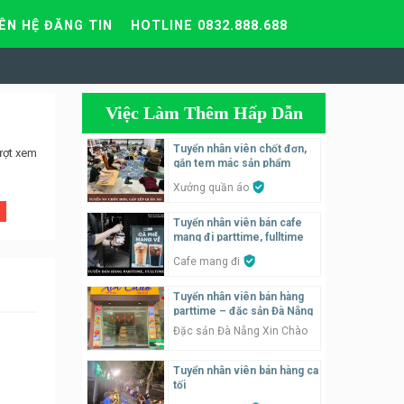
IÊN HỆ ĐĂNG TIN
HOTLINE 0832.888.688
Việc Làm Thêm Hấp Dẫn
Tuyển nhân viên chốt đơn,
ượt xem
gắn tem mác sản phẩm
Xưởng quần áo
Tuyển nhân viên bán cafe
mang đi parttime, fulltime
Cafe mang đi
Tuyển nhân viên bán hàng
parttime – đặc sản Đà Nẵng
Đặc sản Đà Nẵng Xin Chào
Tuyển nhân viên bán hàng ca
tối