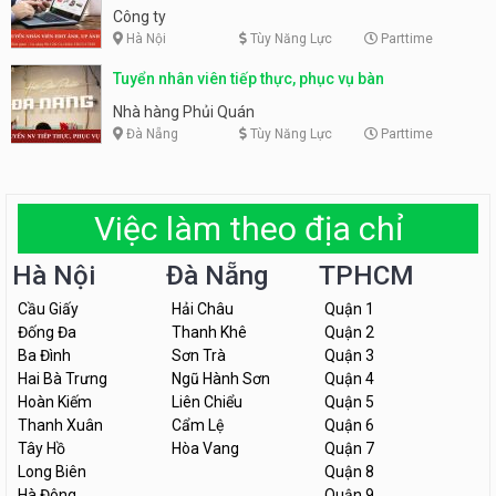
Công ty
Hà Nội
Tùy Năng Lực
Parttime
Tuyển nhân viên tiếp thực, phục vụ bàn
Nhà hàng Phủi Quán
Đà Nẵng
Tùy Năng Lực
Parttime
Việc làm theo địa chỉ
Hà Nội
Đà Nẵng
TPHCM
Cầu Giấy
Hải Châu
Quận 1
Đống Đa
Thanh Khê
Quận 2
Ba Đình
Sơn Trà
Quận 3
Hai Bà Trưng
Ngũ Hành Sơn
Quận 4
Hoàn Kiếm
Liên Chiểu
Quận 5
Thanh Xuân
Cẩm Lệ
Quận 6
Tây Hồ
Hòa Vang
Quận 7
Long Biên
Quận 8
Hà Đông
Quận 9