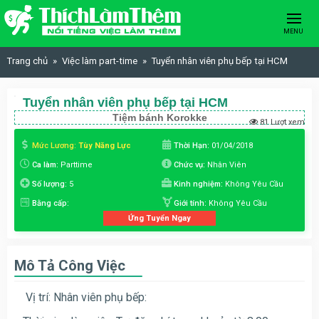
Skip to content
MENU
Trang chủ
Việc làm part-time
Tuyển nhân viên phụ bếp tại HCM
Tuyển nhân viên phụ bếp tại HCM
Tiệm bánh Korokke
81 Lượt xem
Mức Lương:
Tùy Năng Lực
Thời Hạn:
01/04/2018
Ca làm:
Parttime
Chức vụ:
Nhân Viên
Số lượng:
5
Kinh nghiệm:
Không Yêu Cầu
Bằng cấp:
Giới tính:
Không Yêu Cầu
Ứng Tuyển Ngay
Mô Tả Công Việc
Vị trí: Nhân viên phụ bếp: