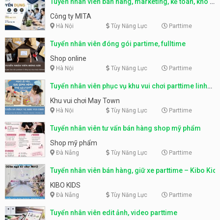
Tuyển nhân viên bán hàng, marketing, kế toán, kho –
parttime, fulltime
Công ty MITA
Hà Nội
Tùy Năng Lực
Parttime
Tuyển nhân viên đóng gói partime, fulltime
Shop online
Hà Nội
Tùy Năng Lực
Parttime
Tuyển nhân viên phục vụ khu vui chơi parttime linh
động
Khu vui chơi May Town
Hà Nội
Tùy Năng Lực
Parttime
Tuyển nhân viên tư vấn bán hàng shop mỹ phẩm
Shop mỹ phẩm
Đà Nẵng
Tùy Năng Lực
Parttime
Tuyển nhân viên bán hàng, giữ xe parttime – Kibo Kid
KIBO KIDS
Đà Nẵng
Tùy Năng Lực
Parttime
Tuyển nhân viên edit ảnh, video parttime