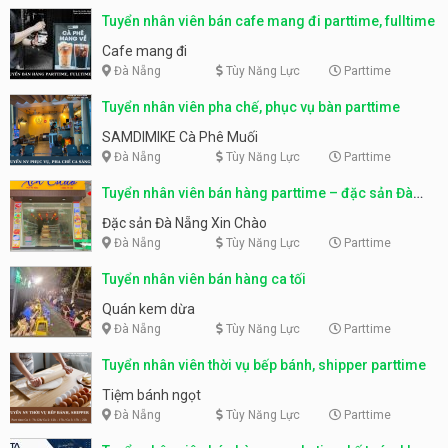
Tuyển nhân viên bán cafe mang đi parttime, fulltime
Cafe mang đi
Đà Nẵng
Tùy Năng Lực
Parttime
Tuyển nhân viên pha chế, phục vụ bàn parttime
SAMDIMIKE Cà Phê Muối
Đà Nẵng
Tùy Năng Lực
Parttime
Tuyển nhân viên bán hàng parttime – đặc sản Đà
Nẵng
Đặc sản Đà Nẵng Xin Chào
Đà Nẵng
Tùy Năng Lực
Parttime
Tuyển nhân viên bán hàng ca tối
Quán kem dừa
Đà Nẵng
Tùy Năng Lực
Parttime
Tuyển nhân viên thời vụ bếp bánh, shipper parttime
Tiệm bánh ngọt
Đà Nẵng
Tùy Năng Lực
Parttime