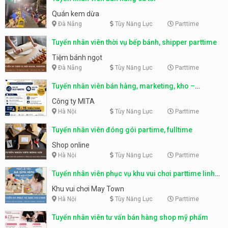
Quán kem dừa
Đà Nẵng
Tùy Năng Lực
Parttime
Tuyển nhân viên thời vụ bếp bánh, shipper parttime
Tiệm bánh ngọt
Đà Nẵng
Tùy Năng Lực
Parttime
Tuyển nhân viên bán hàng, marketing, kho –
parttime, fulltime
Công ty MITA
Hà Nội
Tùy Năng Lực
Parttime
Tuyển nhân viên đóng gói partime, fulltime
Shop online
Hà Nội
Tùy Năng Lực
Parttime
Tuyển nhân viên phục vụ khu vui chơi parttime linh
động
Khu vui chơi May Town
Hà Nội
Tùy Năng Lực
Parttime
Tuyển nhân viên tư vấn bán hàng shop mỹ phẩm