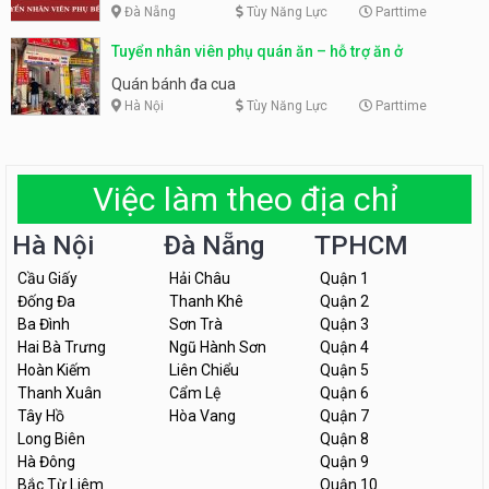
Đà Nẵng
Tùy Năng Lực
Parttime
Tuyển nhân viên phụ quán ăn – hỗ trợ ăn ở
Quán bánh đa cua
Hà Nội
Tùy Năng Lực
Parttime
Việc làm theo địa chỉ
Hà Nội
Đà Nẵng
TPHCM
Cầu Giấy
Hải Châu
Quận 1
Đống Đa
Thanh Khê
Quận 2
Ba Đình
Sơn Trà
Quận 3
Hai Bà Trưng
Ngũ Hành Sơn
Quận 4
Hoàn Kiếm
Liên Chiểu
Quận 5
Thanh Xuân
Cẩm Lệ
Quận 6
Tây Hồ
Hòa Vang
Quận 7
Long Biên
Quận 8
Hà Đông
Quận 9
Bắc Từ Liêm
Quận 10