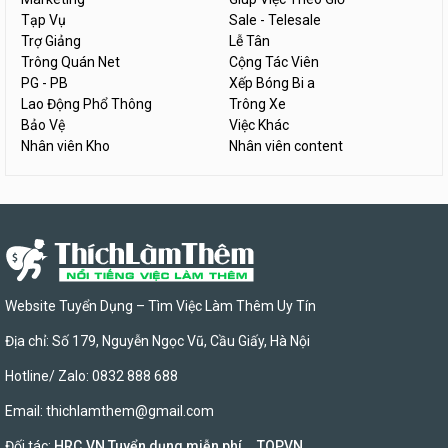
Tạp Vụ
Sale - Telesale
Trợ Giảng
Lễ Tân
Trông Quán Net
Cộng Tác Viên
PG - PB
Xếp Bóng Bi a
Lao Động Phổ Thông
Trông Xe
Bảo Vệ
Việc Khác
Nhân viên Kho
Nhân viên content
Website Tuyển Dụng – Tìm Việc Làm Thêm Uy Tín
Địa chỉ: Số 179, Nguyễn Ngọc Vũ, Cầu Giấy, Hà Nội
Hotline/ Zalo: 0832 888 688
Email:
thichlamthem@gmail.com
Đối tác:
HRC.VN Tuyển dụng miễn phí
,
TOPVN