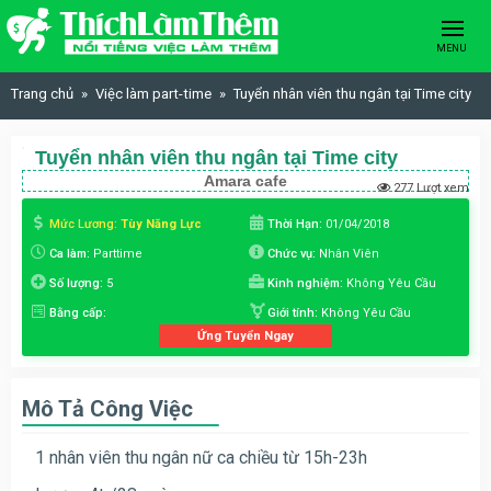
Skip to content
MENU
Trang chủ
Việc làm part-time
Tuyển nhân viên thu ngân tại Time city
Tuyển nhân viên thu ngân tại Time city
Amara cafe
277 Lượt xem
Mức Lương:
Tùy Năng Lực
Thời Hạn:
01/04/2018
Ca làm:
Parttime
Chức vụ:
Nhân Viên
Số lượng:
5
Kinh nghiệm:
Không Yêu Cầu
Bằng cấp:
Giới tính:
Không Yêu Cầu
Ứng Tuyển Ngay
Mô Tả Công Việc
1 nhân viên thu ngân nữ ca chiều từ 15h-23h