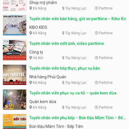
Shop mỹ phẩm
Đà Nẵng
Tùy Năng Lực
Parttime
Tuyển nhân viên bán hàng, giữ xe parttime – Kibo Kid
KIBO KIDS
Đà Nẵng
Tùy Năng Lực
Parttime
Tuyển nhân viên edit ảnh, video parttime
Công ty
Hà Nội
Tùy Năng Lực
Parttime
Tuyển nhân viên tiếp thực, phục vụ bàn
Nhà hàng Phủi Quán
Đà Nẵng
Tùy Năng Lực
Parttime
Tuyển nhân viên phục vụ ca tối – quán kem dừa
Quán kem dừa
Đà Nẵng
Tùy Năng Lực
Parttime
Tuyển nhân viên phụ bếp – Bún Đậu Mắm Tôm – Bếp
Tiên
Bún Đậu Mắm Tôm - Bếp Tiên