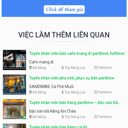
VIỆC LÀM THÊM LIÊN QUAN
Tuyển nhân viên bán cafe mang đi parttime, fulltime
Cafe mang đi
Đà Nẵng
Tùy Năng Lực
Parttime
Tuyển nhân viên pha chế, phục vụ bàn parttime
SAMDIMIKE Cà Phê Muối
Đà Nẵng
Tùy Năng Lực
Parttime
Tuyển nhân viên bán hàng parttime – đặc sản Đà
Nẵng
Đặc sản Đà Nẵng Xin Chào
Đà Nẵng
Tùy Năng Lực
Parttime
Tuyển nhân viên bán hàng ca tối