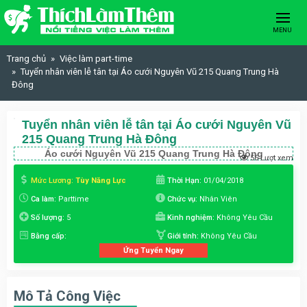
Skip to content
MENU
Trang chủ
Việc làm part-time
Tuyển nhân viên lễ tân tại Áo cưới Nguyên Vũ 215 Quang Trung Hà
Đông
Tuyển nhân viên lễ tân tại Áo cưới Nguyên Vũ
215 Quang Trung Hà Đông
Áo cưới Nguyên Vũ 215 Quang Trung Hà Đông
56 Lượt xem
Mức Lương:
Tùy Năng Lực
Thời Hạn:
01/04/2018
Ca làm:
Parttime
Chức vụ:
Nhân Viên
Số lượng:
5
Kinh nghiệm:
Không Yêu Cầu
Bằng cấp:
Giới tính:
Không Yêu Cầu
Ứng Tuyển Ngay
Mô Tả Công Việc