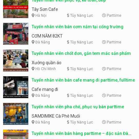
Tây Sơn Cafe
Hà Nội
Tùy Năng Lực
Parttime
Tuyển nhân viên bán cơm nắm tại cổng trường
CƠM NẮM 82KT
Đà Nẵng
Tùy Năng Lực
Parttime
Tuyển nhân viên chốt đơn, gắn tem mác sản phẩm
Xưởng quần áo
Hồ Chí Minh
Tùy Năng Lực
Parttime
Tuyển nhân viên bán cafe mang đi parttime, fulltime
Cafe mang đi
Đà Nẵng
Tùy Năng Lực
Parttime
Tuyển nhân viên pha chế, phục vụ bàn parttime
SAMDIMIKE Cà Phê Muối
Đà Nẵng
Tùy Năng Lực
Parttime
Tuyển nhân viên bán hàng parttime – đặc sản Đà