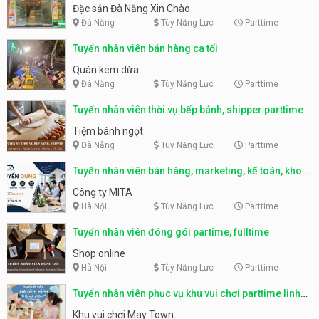
Nẵng
Đặc sản Đà Nẵng Xin Chào
Đà Nẵng
Tùy Năng Lực
Parttime
Tuyển nhân viên bán hàng ca tối
Quán kem dừa
Đà Nẵng
Tùy Năng Lực
Parttime
Tuyển nhân viên thời vụ bếp bánh, shipper parttime
Tiệm bánh ngọt
Đà Nẵng
Tùy Năng Lực
Parttime
Tuyển nhân viên bán hàng, marketing, kế toán, kho –
parttime, fulltime
Công ty MITA
Hà Nội
Tùy Năng Lực
Parttime
Tuyển nhân viên đóng gói partime, fulltime
Shop online
Hà Nội
Tùy Năng Lực
Parttime
Tuyển nhân viên phục vụ khu vui chơi parttime linh
động
Khu vui chơi May Town