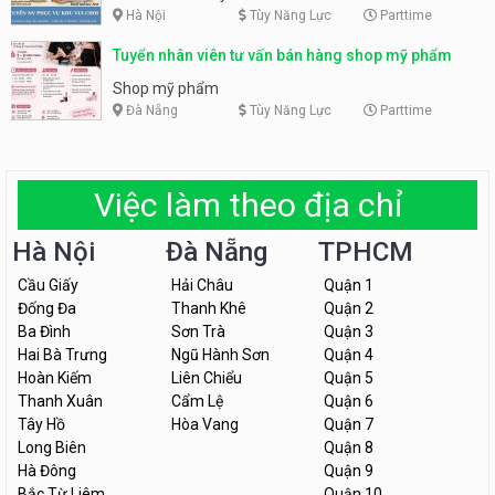
Hà Nội
Tùy Năng Lực
Parttime
Tuyển nhân viên tư vấn bán hàng shop mỹ phẩm
Shop mỹ phẩm
Đà Nẵng
Tùy Năng Lực
Parttime
Việc làm theo địa chỉ
Hà Nội
Đà Nẵng
TPHCM
Cầu Giấy
Hải Châu
Quận 1
Đống Đa
Thanh Khê
Quận 2
Ba Đình
Sơn Trà
Quận 3
Hai Bà Trưng
Ngũ Hành Sơn
Quận 4
Hoàn Kiếm
Liên Chiểu
Quận 5
Thanh Xuân
Cẩm Lệ
Quận 6
Tây Hồ
Hòa Vang
Quận 7
Long Biên
Quận 8
Hà Đông
Quận 9
Bắc Từ Liêm
Quận 10