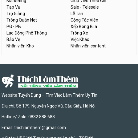
Marketing
Giúp Việc Theo Giờ
Tạp Vụ
Sale - Telesale
Trợ Giảng
Lễ Tân
Trông Quán Net
Cộng Tác Viên
PG - PB
Xếp Bóng Bi a
Lao Động Phổ Thông
Trông Xe
Bảo Vệ
Việc Khác
Nhân viên Kho
Nhân viên content
Website Tuyển Dụng – Tìm Việc Làm Thêm Uy Tín
Địa chỉ: Số 179, Nguyễn Ngọc Vũ, Cầu Giấy, Hà Nội
Hotline/ Zalo: 0832 888 688
Email:
thichlamthem@gmail.com