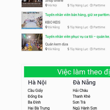
Shop online
Hà Nội
Tùy Năng Lực
Parttime
Tuyển nhân viên bán hàng, giữ xe parttim
– Kibo Kid
KIBO KIDS
Đà Nẵng
Tùy Năng Lực
Parttime
Tuyển nhân viên phục vụ ca tối – quán k
dừa
Quán kem dừa
Đà Nẵng
Tùy Năng Lực
Parttime
Việc làm theo đị
Hà Nội
Đà Nẵng
Cầu Giấy
Hải Châu
Đống Đa
Thanh Khê
Ba Đình
Sơn Trà
Hai Bà Trưng
Ngũ Hành Sơn