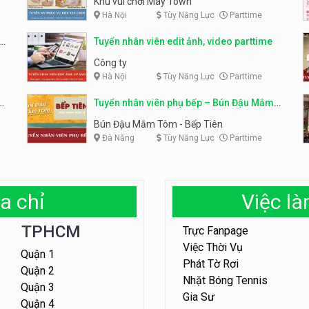
Khu vui chơi May Town
Hà Nội
Tùy Năng Lực
Parttime
e
Tuyển nhân viên edit ảnh, video parttime
Công ty
Hà Nội
Tùy Năng Lực
Parttime
em
Tuyển nhân viên phụ bếp – Bún Đậu Mắm
Tôm – Bếp Tiên
Bún Đậu Mắm Tôm - Bếp Tiên
Đà Nẵng
Tùy Năng Lực
Parttime
a chỉ
Việc l
TPHCM
Trực Fanpage
Việc Thời Vụ
Quận 1
Phát Tờ Rơi
Quận 2
Nhặt Bóng Tennis
Quận 3
Gia Sư
Quận 4