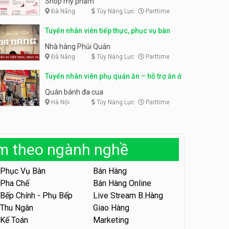
Shop mỹ phẩm
Đà Nẵng
Tùy Năng Lực
Parttime
Tuyển nhân viên bán hàng,
giữ xe parttime – Kibo Kid
Tuyển nhân viên content,
Tuyển nhân viên tiếp thực, phục vụ bàn
trực page, thu ngân parttime
KIBO KIDS
lương cao
GRAVI ESCAPE ROOM
Nhà hàng Phủi Quán
Đà Nẵng
Tùy Năng Lực
Parttime
Tuyển nhân viên edit ảnh,
video parttime
Tuyển nhân viên phụ quán ăn – hỗ trợ ăn ở
Công ty
Quán bánh đa cua
Hà Nội
Tùy Năng Lực
Parttime
Tuyển nhân viên tiếp thực,
phục vụ bàn
Nhà hàng Phủi Quán
àm theo ngành nghề
Tuyển nhân viên phục vụ ca
tối – quán kem dừa
Phục Vụ Bàn
Bán Hàng
Quán kem dừa
Pha Chế
Bán Hàng Online
Bếp Chính - Phụ Bếp
Live Stream B.Hàng
Tuyển nhân viên phụ bếp –
Bún Đậu Mắm Tôm – Bếp
Thu Ngân
Giao Hàng
Tiên
Bún Đậu Mắm Tôm - Bếp Tiên
Kế Toán
Marketing