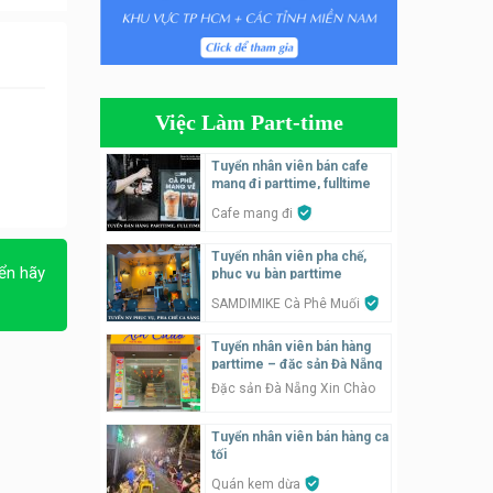
Tuyển nhân viên phụ quán ăn
– hỗ trợ ăn ở
Quán bánh đa cua
Việc Làm Part-time
Tuyển nhân viên bán hàng
parttime
Tuyển nhân viên bán cafe
mang đi parttime, fulltime
GÀ GÔ FASTFOOD
Cafe mang đi
Tuyển nhân viên bán hàng
Tuyển nhân viên pha chế,
parttime
ển hãy
phục vụ bàn parttime
Húp Tea
SAMDIMIKE Cà Phê Muối
Tuyển nhân viên pha chế
Tuyển nhân viên bán hàng
tiệm trà sữa
parttime – đặc sản Đà Nẵng
TRÀ SỮA THÁI LAN
Đặc sản Đà Nẵng Xin Chào
SONGKRAN
Tuyển nhân viên bán hàng ca
Tuyển nhân viên tư vấn bán
tối
hàng tiệm bánh ngọt
Quán kem dừa
Tiệm bánh ngọt