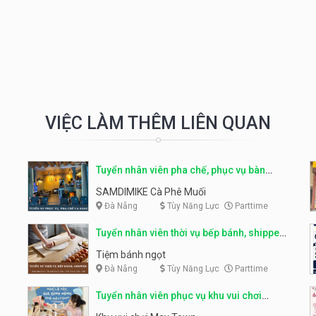
VIỆC LÀM THÊM LIÊN QUAN
Tuyển nhân viên pha chế, phục vụ bàn
parttime
SAMDIMIKE Cà Phê Muối
Đà Nẵng
Tùy Năng Lực
Parttime
Tuyển nhân viên thời vụ bếp bánh, shipper
parttime
Tiệm bánh ngọt
Đà Nẵng
Tùy Năng Lực
Parttime
Tuyển nhân viên phục vụ khu vui chơi
parttime linh động