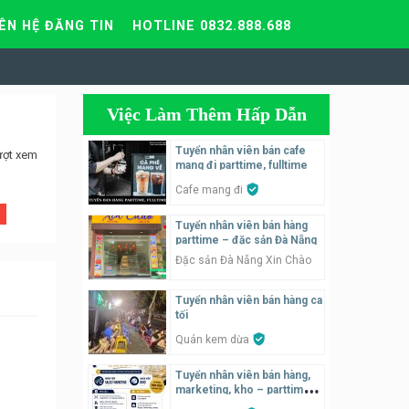
IÊN HỆ ĐĂNG TIN
HOTLINE 0832.888.688
Việc Làm Thêm Hấp Dẫn
Tuyển nhân viên bán cafe
ượt xem
mang đi parttime, fulltime
Cafe mang đi
Tuyển nhân viên bán hàng
parttime – đặc sản Đà Nẵng
Đặc sản Đà Nẵng Xin Chào
Tuyển nhân viên bán hàng ca
tối
Quán kem dừa
Tuyển nhân viên bán hàng,
marketing, kho – parttime,
fulltime