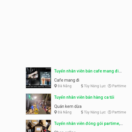
Tuyển nhân viên bán cafe mang đi
parttime, fulltime
Cafe mang đi
Đà Nẵng
Tùy Năng Lực
Parttime
Tuyển nhân viên bán hàng ca tối
Quán kem dừa
Đà Nẵng
Tùy Năng Lực
Parttime
Tuyển nhân viên đóng gói partime,
fulltime