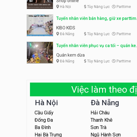
Shop online
Hà Nội
Tùy Năng Lực
Parttime
Tuyển nhân viên bán hàng, giữ xe parttim
– Kibo Kid
KIBO KIDS
Đà Nẵng
Tùy Năng Lực
Parttime
Tuyển nhân viên phục vụ ca tối – quán k
dừa
Quán kem dừa
Đà Nẵng
Tùy Năng Lực
Parttime
Việc làm theo đị
Hà Nội
Đà Nẵng
Cầu Giấy
Hải Châu
Đống Đa
Thanh Khê
Ba Đình
Sơn Trà
Hai Bà Trưng
Ngũ Hành Sơn