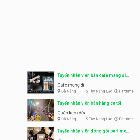
Tuyển nhân viên bán cafe mang đi
parttime, fulltime
Cafe mang đi
Đà Nẵng
Tùy Năng Lực
Parttime
Tuyển nhân viên bán hàng ca tối
Quán kem dừa
Đà Nẵng
Tùy Năng Lực
Parttime
Tuyển nhân viên đóng gói partime,
fulltime