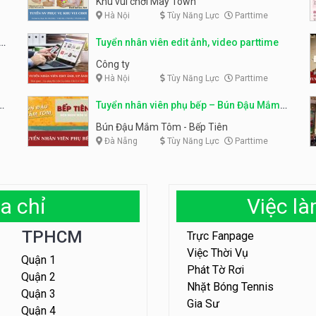
Khu vui chơi May Town
Hà Nội
Tùy Năng Lực
Parttime
e
Tuyển nhân viên edit ảnh, video parttime
Công ty
Hà Nội
Tùy Năng Lực
Parttime
em
Tuyển nhân viên phụ bếp – Bún Đậu Mắm
Tôm – Bếp Tiên
Bún Đậu Mắm Tôm - Bếp Tiên
Đà Nẵng
Tùy Năng Lực
Parttime
a chỉ
Việc l
TPHCM
Trực Fanpage
Việc Thời Vụ
Quận 1
Phát Tờ Rơi
Quận 2
Nhặt Bóng Tennis
Quận 3
Gia Sư
Quận 4