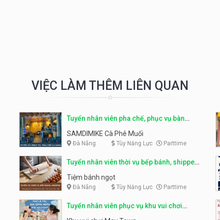
VIỆC LÀM THÊM LIÊN QUAN
Tuyển nhân viên pha chế, phục vụ bàn
parttime
SAMDIMIKE Cà Phê Muối
Đà Nẵng
Tùy Năng Lực
Parttime
Tuyển nhân viên thời vụ bếp bánh, shipper
parttime
Tiệm bánh ngọt
Đà Nẵng
Tùy Năng Lực
Parttime
Tuyển nhân viên phục vụ khu vui chơi
parttime linh động