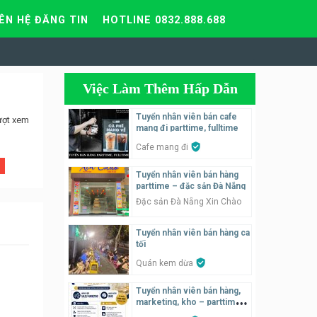
IÊN HỆ ĐĂNG TIN
HOTLINE 0832.888.688
Việc Làm Thêm Hấp Dẫn
Tuyển nhân viên bán cafe
ượt xem
mang đi parttime, fulltime
Cafe mang đi
Tuyển nhân viên bán hàng
parttime – đặc sản Đà Nẵng
Đặc sản Đà Nẵng Xin Chào
Tuyển nhân viên bán hàng ca
tối
Quán kem dừa
Tuyển nhân viên bán hàng,
marketing, kho – parttime,
fulltime