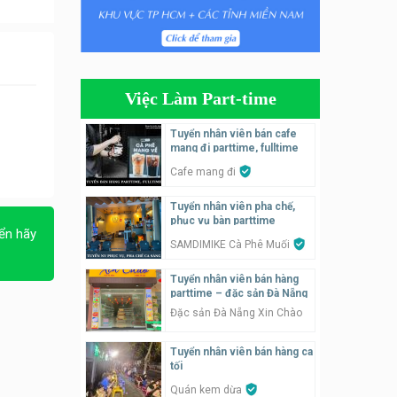
Tuyển nhân viên phụ quán ăn
– hỗ trợ ăn ở
Quán bánh đa cua
Việc Làm Part-time
Tuyển nhân viên bán hàng
parttime
Tuyển nhân viên bán cafe
mang đi parttime, fulltime
GÀ GÔ FASTFOOD
Cafe mang đi
Tuyển nhân viên bán hàng
Tuyển nhân viên pha chế,
parttime
phục vụ bàn parttime
ển hãy
Húp Tea
SAMDIMIKE Cà Phê Muối
Tuyển nhân viên pha chế
Tuyển nhân viên bán hàng
tiệm trà sữa
parttime – đặc sản Đà Nẵng
TRÀ SỮA THÁI LAN
Đặc sản Đà Nẵng Xin Chào
SONGKRAN
Tuyển nhân viên bán hàng ca
Tuyển nhân viên tư vấn bán
tối
hàng tiệm bánh ngọt
Quán kem dừa
Tiệm bánh ngọt