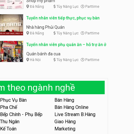
Shop mỹ phẩm
Đà Nẵng
Tùy Năng Lực
Parttime
Tuyển nhân viên bán hàng,
giữ xe parttime – Kibo Kid
Tuyển nhân viên content,
Tuyển nhân viên tiếp thực, phục vụ bàn
trực page, thu ngân parttime
KIBO KIDS
lương cao
GRAVI ESCAPE ROOM
Nhà hàng Phủi Quán
Đà Nẵng
Tùy Năng Lực
Parttime
Tuyển nhân viên edit ảnh,
video parttime
Tuyển nhân viên phụ quán ăn – hỗ trợ ăn ở
Công ty
Quán bánh đa cua
Hà Nội
Tùy Năng Lực
Parttime
Tuyển nhân viên tiếp thực,
phục vụ bàn
Nhà hàng Phủi Quán
àm theo ngành nghề
Tuyển nhân viên phục vụ ca
tối – quán kem dừa
Phục Vụ Bàn
Bán Hàng
Quán kem dừa
Pha Chế
Bán Hàng Online
Bếp Chính - Phụ Bếp
Live Stream B.Hàng
Tuyển nhân viên phụ bếp –
Bún Đậu Mắm Tôm – Bếp
Thu Ngân
Giao Hàng
Tiên
Bún Đậu Mắm Tôm - Bếp Tiên
Kế Toán
Marketing