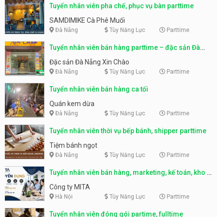
Tuyển nhân viên pha chế, phục vụ bàn parttime
SAMDIMIKE Cà Phê Muối
Đà Nẵng
Tùy Năng Lực
Parttime
Tuyển nhân viên bán hàng parttime – đặc sản Đà
Nẵng
Đặc sản Đà Nẵng Xin Chào
Đà Nẵng
Tùy Năng Lực
Parttime
Tuyển nhân viên bán hàng ca tối
Quán kem dừa
Đà Nẵng
Tùy Năng Lực
Parttime
Tuyển nhân viên thời vụ bếp bánh, shipper parttime
Tiệm bánh ngọt
Đà Nẵng
Tùy Năng Lực
Parttime
Tuyển nhân viên bán hàng, marketing, kế toán, kho –
parttime, fulltime
Công ty MITA
Hà Nội
Tùy Năng Lực
Parttime
Tuyển nhân viên đóng gói partime, fulltime