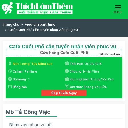
Skip to content
MENU
Trang chủ
Việc làm part-time
Cafe Cuối Phố cần tuyển nhân viên phục vụ
Cafe Cuối Phố cần tuyển nhân viên phục vụ
Cửa hàng Cafe Cuối Phố
35 Lượt xem
Mức Lương:
Tùy Năng Lực
Thời Hạn:
01/04/2018
Ca làm:
Parttime
Chức vụ:
Nhân Viên
Số lượng:
1
Kinh nghiệm:
Không Yêu Cầu
Bằng cấp:
Giới tính:
Không Yêu Cầu
Ứng Tuyển Ngay
Mô Tả Công Việc
Nhân viên phục vụ nữ