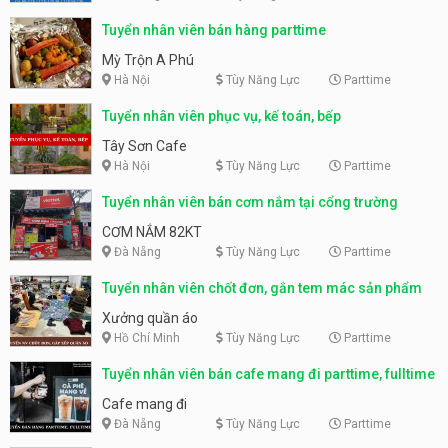
Tuyển nhân viên bán hàng parttime
Mỳ Trộn A Phú
Hà Nội
Tùy Năng Lực
Parttime
Tuyển nhân viên phục vụ, kế toán, bếp
Tây Sơn Cafe
Hà Nội
Tùy Năng Lực
Parttime
Tuyển nhân viên bán cơm nắm tại cổng trường
CƠM NẮM 82KT
Đà Nẵng
Tùy Năng Lực
Parttime
Tuyển nhân viên chốt đơn, gắn tem mác sản phẩm
Xưởng quần áo
Hồ Chí Minh
Tùy Năng Lực
Parttime
Tuyển nhân viên bán cafe mang đi parttime, fulltime
Cafe mang đi
Đà Nẵng
Tùy Năng Lực
Parttime