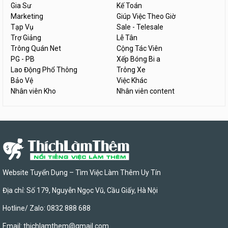
Gia Sư
Kế Toán
Marketing
Giúp Việc Theo Giờ
Tạp Vụ
Sale - Telesale
Trợ Giảng
Lễ Tân
Trông Quán Net
Cộng Tác Viên
PG - PB
Xếp Bóng Bi a
Lao Động Phổ Thông
Trông Xe
Bảo Vệ
Việc Khác
Nhân viên Kho
Nhân viên content
Website Tuyển Dụng – Tìm Việc Làm Thêm Uy Tín
Địa chỉ: Số 179, Nguyễn Ngọc Vũ, Cầu Giấy, Hà Nội
Hotline/ Zalo: 0832 888 688
Email:
thichlamthem@gmail.com