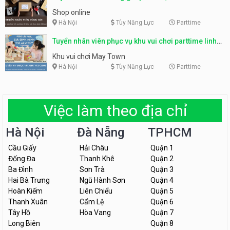
Shop online
Hà Nội
Tùy Năng Lực
Parttime
Tuyển nhân viên phục vụ khu vui chơi parttime linh
động
Khu vui chơi May Town
Hà Nội
Tùy Năng Lực
Parttime
Việc làm theo địa chỉ
Hà Nội
Đà Nẵng
TPHCM
Cầu Giấy
Hải Châu
Quận 1
Đống Đa
Thanh Khê
Quận 2
Ba Đình
Sơn Trà
Quận 3
Hai Bà Trưng
Ngũ Hành Sơn
Quận 4
Hoàn Kiếm
Liên Chiểu
Quận 5
Thanh Xuân
Cẩm Lệ
Quận 6
Tây Hồ
Hòa Vang
Quận 7
Long Biên
Quận 8